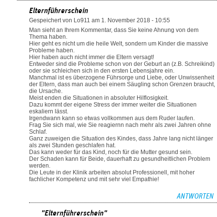
Elternführerschein
Gespeichert von
Lo911
am 1. November 2018 - 10:55
Man sieht an Ihrem Kommentar, dass Sie keine Ahnung von dem
Thema haben.
Hier geht es nicht um die heile Welt, sondern um Kinder die massive
Probleme haben.
Hier haben auch nicht immer die Eltern versagt!
Entweder sind die Probleme schon von der Geburt an (z.B. Schreikind)
oder sie schleichen sich in den ersten Lebensjahre ein.
Manchmal ist es überzogene Führsorge und Liebe, oder Unwissenheit
der Eltern, dass man auch bei einem Säugling schon Grenzen braucht,
die Ursache.
Meist enden die Situationen in absoluter Hilflosigkeit.
Dazu kommt der eigene Stress der immer weiter die Situationen
eskaliern lässt.
Irgendwann kann so etwas vollkommen aus dem Ruder laufen.
Frag Sie sich mal, wie Sie reagiernn nach mehr als zwei Jahren ohne
Schlaf.
Ganz zuweigen die Situation des Kindes, dass Jahre lang nicht länger
als zwei Stunden geschlafen hat.
Das kann weder für das Kind, noch für die Mutter gesund sein.
Der Schaden kann für Beide, dauerhaft zu gesundheitlichen Problem
werden.
Die Leute in der Klinik arbeiten absolut Professionell, mit hoher
fachlicher Kompetenz und mit sehr viel Empathie!
ANTWORTEN
"Elternführerschein"