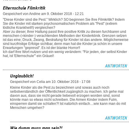
Elternschule Filmkritik
Gespeichert von
Andine
am 9. Oktober 2018 - 12:21
"Diese Kinder sind die Pest." Wirklich? SO beginnen Sie Ihre Filmkritik? Indem
Sie die Kinder mit starken psychosomatischen Problem als "Pest" (extrem
tödliche Krankheit!!) vergleichen?
Aber zu dieser, Ihrer Haltung passt Ihre positive Kritik zu diesen furchbaren und
menschen-(=kinder-) verachtenden Methoden der Kinderklinik. Grenzen setzen
ist das eine; Druck, Zwang, Bestrafung für Kinder ist das andere. Möglicherweise
sind kurzfristige Erfolge sichtbar, denn man hat die Kinder ja schön in unsere
Erwartungen "gepresst". Es ist der blanke Horror!!
Ich darf Ihre Wort nutzen und ein wenig verändern: "Für jeden, der selbst Kinder
hat, ist 'Elternschule'" ein Gräuel!
ANTWORTEN
Unglaublich!
Gespeichert von
Celia
am 10. Oktober 2018 - 17:08
Kleine Kinder als die Pest zu bezeichnen und sowas auch noch
selbstverständlich der Öffentlichkeit zugänglich zu machen. Ich gehe mal
davon aus, dass sie nicht gerade liebevoll erzogen worden sind, sonst
könnte man so etwas nicht schreiben. Die Armen Kinder indem Fulm,
einsperren damit sie schlafen?! Ist natürlich einfach....wie kann man do mit
Menschen umgehen?
ANTWORTEN
Wie dumm muss man sein?!