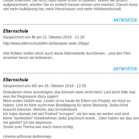
Leider erkennen Sie nicht, dass diese Ihnen schadeten. Wären sie anders
aufgewachsen, würden Sie es einfach besser wissen und machen. Darum muss
viel mehr Aufklärung her, mehr Hinschauen und mehr Hilfsbereitschaft.
ANTWORTEN
Elternschule
Gespeichert von
Itti
am 22. Oktober 2018 - 21:28
http://www.elternschulefilm.de/beispiel-seite-2/faqs/
Alle Kritiker sollten doch auch diese Internetseite durchlesen....und den Film
ansehen bevor sie kritisieren...
ANTWORTEN
Elternschule
Gespeichert von
MS
am 26. Oktober 2018 - 12:35
Diskutieren ohne anzuklagen, das können viele nicht mehr. Lest doch bitte mal
was die Regisseure dazu sagen!
Mein erstes Gefühl war: Leider ist es heute für Eltern ein Projekt, ein Kind zu
haben. Und im Netz sucht man Bestätigung für seine Meinung. Jedes Kind
braucht Grenzen. Welche, das ist individuell.
Ich habe damals mit viel Freiheit "erzogen", sie tun was sie wollen und sind
keine "wertvollen" Arbeitnehmer, dafür psychisch krank....Oder haben sie das von
mir geerbt? Ich bin depressiv.
Soviel zum Thema wie mach mans richtig.
cinema-arthouse.de/kino/wp-