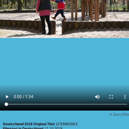
© Zorro Film
Deutschland
2018
Original-Titel:
ELTERNSCHULE
Filmstart in Deutschland:
11.10.2018