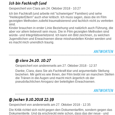
Ich bin Fachkraft (und
Gespeichert von
Clara
am 24. Oktober 2018 - 10:27
Ich bin Fachkraft (und arbeite mit "schwierigen" Familien) und sehe
"HelikopterEltern" auch eher kritisch. Ich muss sagen, dass die im Film
gezeigten Methoden zutiefst traumatisierend und fachlich nicht zu vertreten
sind.
Kinder brauchen in erster Linie Beziehung und natürlich auch Führung, die
aber vor allem liebevoll sein muss. Die in Film gezeigten Methoden sind
würde- und Integritätsverletzend. Ich kann ein Bild zeichnen, zu welchen
Jugendlichen und Erwachsenen diese misshandelten Kinder werden und
es macht mich unendlich traurig.
ANTWORTEN
@ clara 24.10. 10:27
Gespeichert von
andererseits
am 27. Oktober 2018 - 12:37
Danke, Clara, dass Sie als Fachkraft klar und argumentativ Stellung
beziehen. Mir geht es wie Ihnen, der Film treibt mir an manchen Stellen
die Tränen in die Augen und macht mich ärgerlich ob der
pseudofachlichen Arroganz der beteiligten Erwachsenen.
ANTWORTEN
@ Jochen 9.10.2018 22:39
Gespeichert von
andererseits
am 27. Oktober 2018 - 12:35
Die Kritik richtet sich nicht gegen den Dokumentarfilm, sondern gegen das
Dokumentierte. Und da erschreckt viele schon, dass das der neue - und