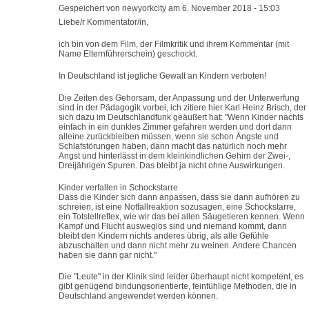
Gespeichert von
newyorkcity
am 6. November 2018 - 15:03
Liebe/r Kommentator/in,
ich bin von dem Film, der Filmkritik und ihrem Kommentar (mit
Name Elternführerschein) geschockt.
In Deutschland ist jegliche Gewalt an Kindern verboten!
Die Zeiten des Gehorsam, der Anpassung und der Unterwerfung
sind in der Pädagogik vorbei, ich zitiere hier Karl Heinz Brisch, der
sich dazu im Deutschlandfunk geäußert hat: "Wenn Kinder nachts
einfach in ein dunkles Zimmer gefahren werden und dort dann
alleine zurückbleiben müssen, wenn sie schon Ängste und
Schlafstörungen haben, dann macht das natürlich noch mehr
Angst und hinterlässt in dem kleinkindlichen Gehirn der Zwei-,
Dreijährigen Spuren. Das bleibt ja nicht ohne Auswirkungen.
Kinder verfallen in Schockstarre
Dass die Kinder sich dann anpassen, dass sie dann aufhören zu
schreien, ist eine Notfallreaktion sozusagen, eine Schockstarre,
ein Totstellreflex, wie wir das bei allen Säugetieren kennen. Wenn
Kampf und Flucht ausweglos sind und niemand kommt, dann
bleibt den Kindern nichts anderes übrig, als alle Gefühle
abzuschalten und dann nicht mehr zu weinen. Andere Chancen
haben sie dann gar nicht."
Die "Leute" in der Klinik sind leider überhaupt nicht kompetent, es
gibt genügend bindungsorientierte, feinfühlige Methoden, die in
Deutschland angewendet werden können.