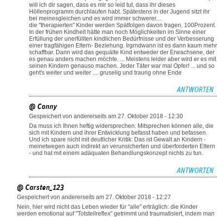
will ich dir sagen, dass es mir so leid tut, dass ihr dieses
Höllenprogramm durchlaufen habt. Spätestens in der Jugend sitzt ihr
bei meinesgleichen und es wird immer schwerer....
die "therapierten" Kinder werden Spätfolgen davon tragen, 100Prozent.
In der frühen Kindheit hätte man noch Möglichkeiten im Sinne einer
Erfüllung der unerfüllten kindlichen Bedürfnisse und der Verbesserung
einer tragfähigen Eltern- Beziehung. Irgrndwann ist es dann kaum mehr
schaffbar. Dann wird das gequälte Kind entweder der Erwachsene, der
es genau anders machen möchte. ... Meistens leider aber wird er es mit
seinen Kindern genauso machen. Jeder Täter war mal Opfer! ... und so
geht's weiter und weiter .... gruselig und traurig ohne Ende
ANTWORTEN
@ Conny
Gespeichert von
andererseits
am 27. Oktober 2018 - 12:30
Da muss ich Ihnen heftig widersprechen: Mitsprechen können alle, die
sich mit Kindern und ihrer Entwicklung befasst haben und befassen.
Und ich spare nicht mit deutlicher Kritik: Das ist Gewalt an Kindern -
meinetwegen auch indirekt an verunsicherten und überforderten Eltern
- und hat mit einem adäquaten Behandlungskonzept nichts zu tun.
ANTWORTEN
@ Carsten_123
Gespeichert von
andererseits
am 27. Oktober 2018 - 12:27
Nein, hier wird nicht das Leben wieder für "alle" erträglich: die Kinder
werden emotional auf "Totstellreflex" getrimmt und traumatisiert, indem man