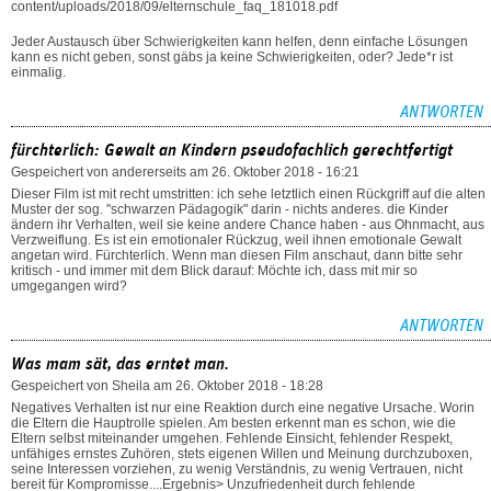
content/uploads/2018/09/elternschule_faq_181018.pdf
Jeder Austausch über Schwierigkeiten kann helfen, denn einfache Lösungen
kann es nicht geben, sonst gäbs ja keine Schwierigkeiten, oder? Jede*r ist
einmalig.
ANTWORTEN
fürchterlich: Gewalt an Kindern pseudofachlich gerechtfertigt
Gespeichert von
andererseits
am 26. Oktober 2018 - 16:21
Dieser Film ist mit recht umstritten: ich sehe letztlich einen Rückgriff auf die alten
Muster der sog. "schwarzen Pädagogik" darin - nichts anderes. die Kinder
ändern ihr Verhalten, weil sie keine andere Chance haben - aus Ohnmacht, aus
Verzweiflung. Es ist ein emotionaler Rückzug, weil ihnen emotionale Gewalt
angetan wird. Fürchterlich. Wenn man diesen Film anschaut, dann bitte sehr
kritisch - und immer mit dem Blick darauf: Möchte ich, dass mit mir so
umgegangen wird?
ANTWORTEN
Was mam sät, das erntet man.
Gespeichert von
Sheila
am 26. Oktober 2018 - 18:28
Negatives Verhalten ist nur eine Reaktion durch eine negative Ursache. Worin
die Eltern die Hauptrolle spielen. Am besten erkennt man es schon, wie die
Eltern selbst miteinander umgehen. Fehlende Einsicht, fehlender Respekt,
unfähiges ernstes Zuhören, stets eigenen Willen und Meinung durchzuboxen,
seine Interessen vorziehen, zu wenig Verständnis, zu wenig Vertrauen, nicht
bereit für Kompromisse....Ergebnis> Unzufriedenheit durch fehlende