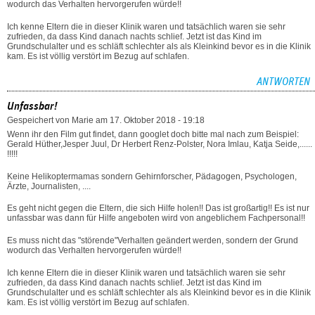
wodurch das Verhalten hervorgerufen würde!!
Ich kenne Eltern die in dieser Klinik waren und tatsächlich waren sie sehr
zufrieden, da dass Kind danach nachts schlief. Jetzt ist das Kind im
Grundschulalter und es schläft schlechter als als Kleinkind bevor es in die Klinik
kam. Es ist völlig verstört im Bezug auf schlafen.
ANTWORTEN
Unfassbar!
Gespeichert von
Marie
am 17. Oktober 2018 - 19:18
Wenn ihr den Film gut findet, dann googlet doch bitte mal nach zum Beispiel:
Gerald Hüther,Jesper Juul, Dr Herbert Renz-Polster, Nora Imlau, Katja Seide,......
!!!!!
Keine Helikoptermamas sondern Gehirnforscher, Pädagogen, Psychologen,
Ärzte, Journalisten, ....
Es geht nicht gegen die Eltern, die sich Hilfe holen!! Das ist großartig!! Es ist nur
unfassbar was dann für Hilfe angeboten wird von angeblichem Fachpersonal!!
Es muss nicht das "störende"Verhalten geändert werden, sondern der Grund
wodurch das Verhalten hervorgerufen würde!!
Ich kenne Eltern die in dieser Klinik waren und tatsächlich waren sie sehr
zufrieden, da dass Kind danach nachts schlief. Jetzt ist das Kind im
Grundschulalter und es schläft schlechter als als Kleinkind bevor es in die Klinik
kam. Es ist völlig verstört im Bezug auf schlafen.