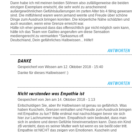
Dann habe ich mit meinen beiden Söhnen also zufälligerweise die beiden
einzigen Exemplare erwischt, die sehr wohl zu anscheinend
außergewöhnlichen Gefühlsäußerungen im zarten Alter bis 4 fähig gewesen
sind. Die mitfühlend waren wenn jemand weinte und Freude über schöne
Dinge zum Ausdruck bringen konnten. Die körperliche Nähe schätzten und
auch wussten, wenn eine Grenze erreicht war.
Hätte ich eher gewusst dass das offensichtlich gar nicht möglich sein kann,
hätte ich das Team von Galileo angerufen um diese Sensation
mediengerecht zu vermarkten *Sarkasmus off.
Deutschland, Dein gefährliches Halbwissen... Hilfe!!
ANTWORTEN
DANKE
Gespeichert von
Wissen
am 12. Oktober 2018 - 15:40
Danke für dieses Halbwissen! :)
ANTWORTEN
Nicht verstanden was Empathie ist
Gespeichert von
Jen
am 14. Oktober 2018 - 1:13
Entschuldigen Sie, aber Ihr Halbwissen ist genau so gefährlich. Was
haben Kuscheln, Grenzen einhalten und Freude zum Ausdruck bringen
mit Empathie zu tun? Bitte erstmal mal nachschlagen bevor sie sich
hier zur Lachnummer machen. Empathisch sein bedeutet, dass man
sich in andere und deren Gefühle hineinversetzen kann. Dass ein Kind
zB versteht, dass es seiner Mutter weh tut wenn es sie beißt oder tritt.
Empathie ist NICHT das zeigen von Emotionen. Kuscheln und