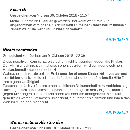
Komisch
Gespeichert von
N.L.
am 30. Oktober 2018 - 15:57
Meine Jüngste ist 1 Jahr alt geworden und weint wenn mir Blut
abgenommen wird oder ein Arzt unsanft an meinen Ohren herum fummelt.
Zudem weint sie wenn ihr Bruder sich verletzt...
ANTWORTEN
Nichts verstanden
Gespeichert von
Jochen
am 9. Oktober 2018 - 22:39
Diese negativen Kommentare sprechen nicht für, sondern gegen die Kritiker.
Der Film ist noch nicht einmal erschienen, trotzdem wird von irgendwelchen
Helikoptermuttis dagegen gehetzt.
Wahrscheinlich wurde bei der Erziehung der eigenen Kinder völlig versagt und
jetzt fühlen sie sich kritisiert, dabei bräuchten sie selber professionelle Hilfe für
ihre eigene Unfähigkeit.
Pauschal einfach zu fordern einen sachlichen Dokumentarfilm zu verbieten sagt
auch eigentlich schon alles aus, passt aber auch gut in den Zeitgeist, nämlich
gegen Meinungen die man nicht hören will oder die unangenehm sind wird
gehetzt, es werden Tatsachen umgedreht, die Personen diffamiert und ihnen das
Wort im Mund herumgedreht.
ANTWORTEN
Warum unterstellen Sie den
Gespeichert von
Chris
am 10. Oktober 2018 - 17:33