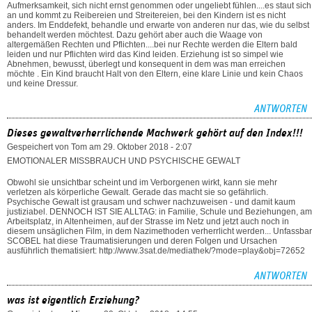
Aufmerksamkeit, sich nicht ernst genommen oder ungeliebt fühlen....es staut sich
an und kommt zu Reibereien und Streitereien, bei den Kindern ist es nicht
anders. Im Enddefekt, behandle und erwarte von anderen nur das, wie du selbst
behandelt werden möchtest. Dazu gehört aber auch die Waage von
altergemäßen Rechten und Pflichten....bei nur Rechte werden die Eltern bald
leiden und nur Pflichten wird das Kind leiden. Erziehung ist so simpel wie
Abnehmen, bewusst, überlegt und konsequent in dem was man erreichen
möchte . Ein Kind braucht Halt von den Eltern, eine klare Linie und kein Chaos
und keine Dressur.
ANTWORTEN
Dieses gewaltverherrlichende Machwerk gehört auf den Index!!!
Gespeichert von
Tom
am 29. Oktober 2018 - 2:07
EMOTIONALER MISSBRAUCH UND PSYCHISCHE GEWALT
Obwohl sie unsichtbar scheint und im Verborgenen wirkt, kann sie mehr
verletzen als körperliche Gewalt. Gerade das macht sie so gefährlich.
Psychische Gewalt ist grausam und schwer nachzuweisen - und damit kaum
justiziabel. DENNOCH IST SIE ALLTAG: in Familie, Schule und Beziehungen, am
Arbeitsplatz, in Altenheimen, auf der Strasse im Netz und jetzt auch noch in
diesem unsäglichen Film, in dem Nazimethoden verherrlicht werden... Unfassbar
SCOBEL hat diese Traumatisierungen und deren Folgen und Ursachen
ausführlich thematisiert: http://www.3sat.de/mediathek/?mode=play&obj=72652
ANTWORTEN
was ist eigentlich Erziehung?