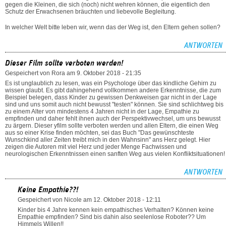
gegen die Kleinen, die sich (noch) nicht wehren können, die eigentlich den
Schutz der Erwachsenen bräuchten und liebevolle Begleitung.
In welcher Welt bitte leben wir, wenn das der Weg ist, den Eltern gehen sollen?
ANTWORTEN
Dieser Film sollte verboten werden!
Gespeichert von
Rora
am 9. Oktober 2018 - 21:35
Es ist unglaublich zu lesen, was ein Psychologe über das kindliche Gehirn zu
wissen glaubt. Es gibt dahingehend vollkommen andere Erkenntnisse, die zum
Beispiel belegen, dass Kinder zu gewissen Denkweisen gar nicht in der Lage
sind und uns somit auch nicht bewusst "testen" können. Sie sind schlichtweg bis
zu einem Alter von mindestens 4 Jahren nicht in der Lage, Empathie zu
empfinden und daher fehlt ihnen auch der Perspektivwechsel, um uns bewusst
zu ärgern. Dieser yfilm sollte verboten werden und allen Eltern, die einen Weg
aus so einer Krise finden möchten, sei das Buch "Das gewünschteste
Wunschkind aller Zeiten treibt mich in den Wahnsinn" ans Herz gelegt. Hier
zeigen die Autoren mit viel Herz und jeder Menge Fachwissen und
neurologischen Erkenntnissen einen sanften Weg aus vielen Konfliktsituationen!
ANTWORTEN
Keine Empathie??!
Gespeichert von
Nicole
am 12. Oktober 2018 - 12:11
Kinder bis 4 Jahre kennen kein empathisches Verhalten? Können keine
Empathie empfinden? Sind bis dahin also seelenlose Roboter?? Um
Himmels Willen!!