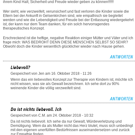
ihrem Kind Halt, Sicherheit und Freude wieder geben zu können!!!!!!
Wer sieht, wie verzweifelt, verunsichert und fast verloren die Kinder sowie die
Eltern bei der Ankunft in Gelsenkirchen sind, wie empathisch sie begleitet
werden und wie die Lebendigkeit und Freude bei der Entlassung wiedergekehrt
ist, der kann nur dem Team danken, für ein solch hervorragendes
therapeutisches Konzept.
Erschreckend ist die heftige, negative Reaktion einiger Mütter und Väter und ich
frage mich: WAS BEDROHT DENN DIESE MENSCHEN SELBST SO SEHR?
Obwohl doch die Kinder wesentlich glücklicher wieder nach Hause gehen.
ANTWORTEN
Liebevoll?
Gespeichert von
Jen
am 16. Oktober 2018 - 11:26
Wenn das ein liebevolles Konzept zur Therapie von Kindern ist, möchte ich
nicht wissen, was sie als Gewalt bezeichnen. Ich sehe dort zu 90%
weinende Kinder die völlig verzweifelt sind.
ANTWORTEN
Da ist nichts liebevoll. Ich
Gespeichert von
C.M.
am 24. Oktober 2018 - 10:32
Da ist nichts liebevoll. Ich sehe da nur Gewalt, Würdeverletzung und
Demütigung. Wem da als Mutter nicht das Herz blutet, muss sich unbedingt
mit den eigenen unerfüllten Bedürfnissen auseinandersetzen und zurück
zur Empathie finden