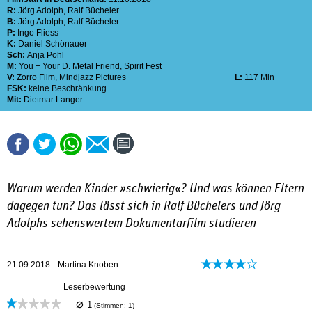
R:
Jörg Adolph
,
Ralf Bücheler
B:
Jörg Adolph
,
Ralf Bücheler
P:
Ingo Fliess
K:
Daniel Schönauer
Sch:
Anja Pohl
M:
You + Your D. Metal Friend
,
Spirit Fest
V:
Zorro Film
,
Mindjazz Pictures
L:
117 Min
FSK:
keine Beschränkung
Mit:
Dietmar Langer
Warum werden Kinder »schwierig«? Und was können Eltern
dagegen tun? Das lässt sich in Ralf Büchelers und Jörg
Adolphs sehenswertem Dokumentarfilm studieren
21.09.2018
Martina Knoben
Leserbewertung
⌀
1
(Stimmen:
1
)