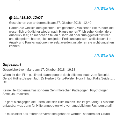
ANTWORTEN
@ Limi 15.10. 12:07
Gespeichert von
andererseits
am 27. Oktober 2018 - 12:40
Haben Sie wirklich den gleichen Film gesehen? Wo sehen Sie "Kinder, die
wesentlich glücklicher wieder nach Hause gehen?" Ich sehe Kinder, deren
Ausdruck leer, an manchen Stellen dissoziiert oder "ruhiggestellt" wirken,
und die gelernt haben, sich um jeden Preis anzupassen, weil sie sonst in
Angst- und Paniksituationen versetzt werden, mit denen sie nicht umgehen
können.
ANTWORTEN
Unfassbar!
Gespeichert von
Marie
am 17. Oktober 2018 - 19:18
Wenn ihr den Film gut findet, dann googlet doch bitte mal nach zum Beispiel:
Gerald Hüther,Jesper Juul, Dr Herbert Renz-Polster, Nora Imlau, Katja Seide,......
!!!!!
Keine Helikoptermamas sondern Gehirnforscher, Pädagogen, Psychologen,
Ärzte, Journalisten, ....
Es geht nicht gegen die Eltern, die sich Hilfe holen!! Das ist großartig!! Es ist nur
unfassbar was dann für Hilfe angeboten wird von angeblichem Fachpersonal!!
Es muss nicht das "störende"Verhalten geändert werden, sondern der Grund