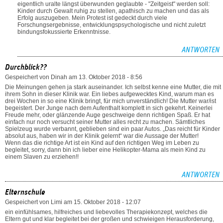
eigentlich uralte längst überwunden geglaubte - "Zeitgeist" werden soll:
Kinder durch Gewalt ruhig zu stellen, apathisch zu machen und das als
Erfolg auszugeben. Mein Protest ist gedeckt durch viele
Forschungsergebnisse, entwicklungspsychologische und nicht zuletzt
bindungsfokussierte Erkenntnisse.
ANTWORTEN
Durchblick??
Gespeichert von
Dinah
am 13. Oktober 2018 - 8:56
Die Meinungen gehen ja stark auseinander. Ich selbst kenne eine Mutter, die mit
ihrem Sohn in dieser Klinik war. Ein liebes aufgewecktes Kind, warum man es
drei Wochen in so eine Klinik bringt, für mich unverständlich! Die Mutter war/ist
begeistert. Der Junge nach dem Aufenthalt komplett in sich gekehrt. Keinerlei
Freude mehr, oder glänzende Auge geschweige denn richtigen Spaß. Er hat
einfach nur noch versucht seiner Mutter alles recht zu machen. Sämtliches
Spielzeug wurde verbannt, geblieben sind ein paar Autos. „Das reicht für Kinder
absolut aus, haben wir in der Klinik gelernt“ war die Aussage der Mutter!
Wenn das die richtige Art ist ein Kind auf den richtigen Weg im Leben zu
begleitet, sorry, dann bin ich lieber eine Helikopter-Mama als mein Kind zu
einem Slaven zu erziehen!!
ANTWORTEN
Elternschule
Gespeichert von
Limi
am 15. Oktober 2018 - 12:07
ein einfühlsames, hilfreiches und liebevolles Therapiekonzept, welches die
Eltern gut und klar begleitet bei der großen und schwieigen Herausforderung,