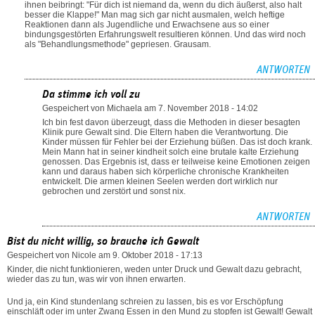
ihnen beibringt: "Für dich ist niemand da, wenn du dich äußerst, also halt
besser die Klappe!" Man mag sich gar nicht ausmalen, welch heftige
Reaktionen dann als Jugendliche und Erwachsene aus so einer
bindungsgestörten Erfahrungswelt resultieren können. Und das wird noch
als "Behandlungsmethode" gepriesen. Grausam.
ANTWORTEN
Da stimme ich voll zu
Gespeichert von
Michaela
am 7. November 2018 - 14:02
Ich bin fest davon überzeugt, dass die Methoden in dieser besagten
Klinik pure Gewalt sind. Die Eltern haben die Verantwortung. Die
Kinder müssen für Fehler bei der Erziehung büßen. Das ist doch krank.
Mein Mann hat in seiner kindheit solch eine brutale kalte Erziehung
genossen. Das Ergebnis ist, dass er teilweise keine Emotionen zeigen
kann und daraus haben sich körperliche chronische Krankheiten
entwickelt. Die armen kleinen Seelen werden dort wirklich nur
gebrochen und zerstört und sonst nix.
ANTWORTEN
Bist du nicht willig, so brauche ich Gewalt
Gespeichert von
Nicole
am 9. Oktober 2018 - 17:13
Kinder, die nicht funktionieren, weden unter Druck und Gewalt dazu gebracht,
wieder das zu tun, was wir von ihnen erwarten.
Und ja, ein Kind stundenlang schreien zu lassen, bis es vor Erschöpfung
einschläft oder im unter Zwang Essen in den Mund zu stopfen ist Gewalt! Gewalt