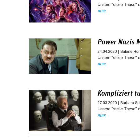
Unsere "steile These" 
MEHR
Power Nazis M
24.04.2020
Sabine Hor
Unsere "steile These"
MEHR
Kompliziert tu
27.03.2020
Barbara Sc
Unsere "steile These" 
MEHR
Seiten