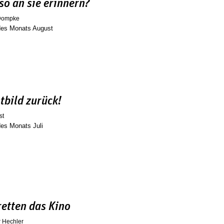
so an sie erinnern?
 Dompke
 des Monats August
tbild zurück!
st
des Monats Juli
retten das Kino
r Hechler