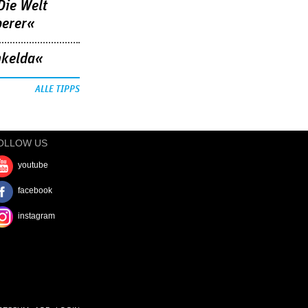
Die Welt
berer«
nkelda«
ALLE TIPPS
OLLOW US
youtube
facebook
instagram