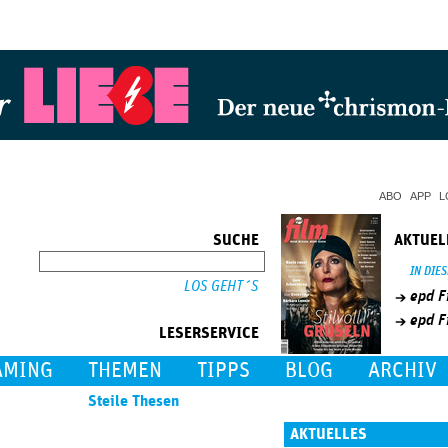
Jump to Navigation
ABO
APP
L
SUCHE
AKTUEL
SUCHE
IN DIE
epd F
epd F
LESERSERVICE
AMING
THEMEN
TIPPS
BLOG
ARCHIV
Steile Thesen
AKTUELLES