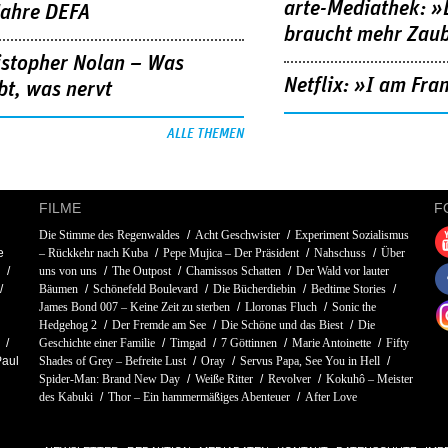
arte-Mediathek: »
Jahre DEFA
braucht mehr Zau
istopher Nolan – Was
Netflix: »I am Fra
bt, was nervt
ALLE THEMEN
FILME
F
Die Stimme des Regenwaldes
Acht Geschwister
Experiment Sozialismus
e
– Rückkehr nach Kuba
Pepe Mujica – Der Präsident
Nahschuss
Über
uns von uns
The Outpost
Chamissos Schatten
Der Wald vor lauter
Bäumen
Schönefeld Boulevard
Die Bücherdiebin
Bedtime Stories
James Bond 007 – Keine Zeit zu sterben
Lloronas Fluch
Sonic the
Hedgehog 2
Der Fremde am See
Die Schöne und das Biest
Die
Geschichte einer Familie
Timgad
7 Göttinnen
Marie Antoinette
Fifty
Paul
Shades of Grey – Befreite Lust
Oray
Servus Papa, See You in Hell
Spider-Man: Brand New Day
Weiße Ritter
Revolver
Kokuhô – Meister
des Kabuki
Thor – Ein hammermäßiges Abenteuer
After Love