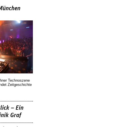
»München
chner Technoszene
indet Zeitgeschichte
lick – Ein
nik Graf