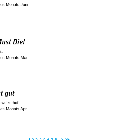
des Monats Juni
ust Die!
st
 des Monats Mai
t gut
hweizerhof
des Monats April
n
l
1
2
3
4
5
6
7
8