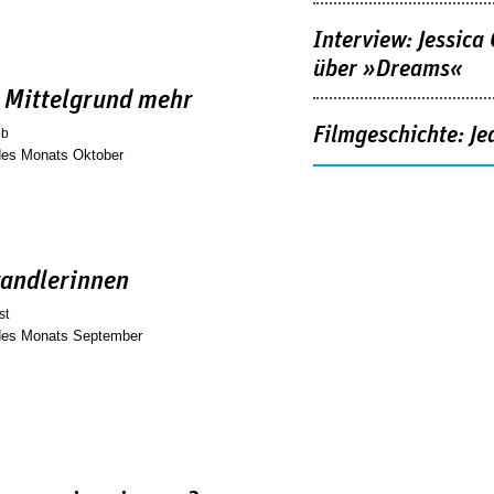
Interview: Jessica
über »Dreams«
n Mittelgrund mehr
Filmgeschichte: Je
ob
 des Monats Oktober
wandlerinnen
st
 des Monats September