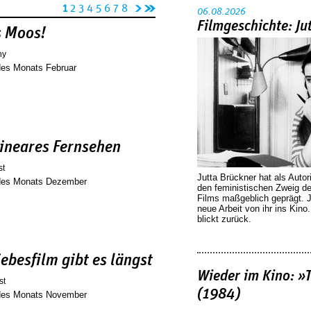
n
l
1
2
3
4
5
6
7
8
06.08.2026
äc
et
Filmgeschichte: Ju
s Moos!
hs
zt
hy
te
e
des Monats Februar
Se
Se
it
it
e
e
›
»
lineares Fernsehen
st
Jutta Brückner hat als Autor
 des Monats Dezember
den feministischen Zweig 
Films maßgeblich geprägt. 
neue Arbeit von ihr ins Kino
blickt zurück.
ebesfilm gibt es längst
Wieder im Kino: »
st
(1984)
 des Monats November