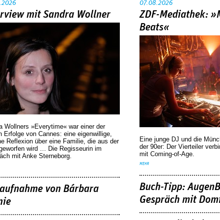
.2026
07.08.2026
erview mit Sandra Wollner
ZDF-Mediathek: 
Beats«
a Wollners »Everytime« war einer der
 Erfolge von Cannes: eine eigenwillige,
Eine junge DJ und die Mün
he Reflexion über eine ­Familie, die aus der
der 90er: Der Vierteiler verb
geworfen wird … Die Regisseurin im
mit Coming-of-Age.
äch mit Anke Sterneborg.
MEHR
Buch-Tipp: AugenB
aufnahme von Bárbara
Gespräch mit Domi
nie