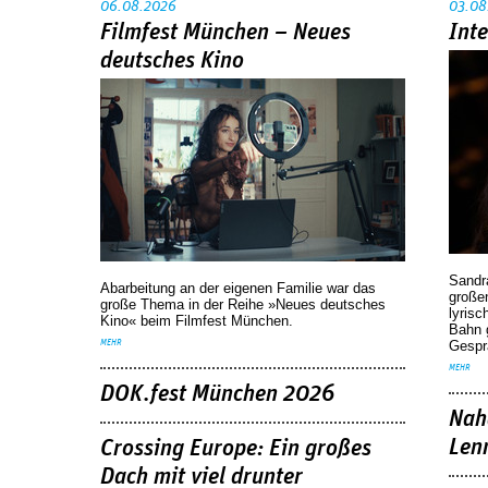
06.08.2026
03.08
Filmfest München – Neues
Int
deutsches Kino
Sandr
Abarbeitung an der eigenen Familie war das
großen
große Thema in der Reihe »Neues deutsches
lyrisc
Kino« beim Filmfest München.
Bahn 
Gespr
MEHR
MEHR
DOK.fest München 2026
Nah
Len
Crossing Europe: Ein großes
Dach mit viel drunter