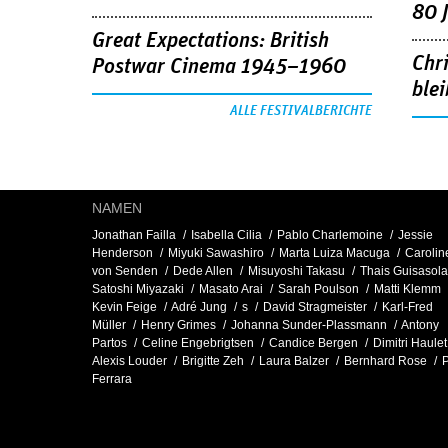
80 
Great Expectations: British
Chr
Postwar Cinema 1945–1960
blei
ALLE FESTIVALBERICHTE
NAMEN
Jonathan Failla
Isabella Cilia
Pablo Charlemoine
Jessie
Henderson
Miyuki Sawashiro
Marta Luiza Macuga
Carolin
von Senden
Dede Allen
Misuyoshi Takasu
Thais Guisasola
Satoshi Miyazaki
Masato Arai
Sarah Poulson
Matti Klemm
Kevin Feige
Adré Jung
s
David Stragmeister
Karl-Fred
Müller
Henry Grimes
Johanna Sunder-Plassmann
Antony
Partos
Celine Engebrigtsen
Candice Bergen
Dimitri Haulet
Alexis Louder
Brigitte Zeh
Laura Balzer
Bernhard Rose
Ferrara