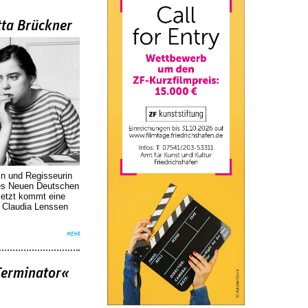
tta Brückner
in und Regisseurin
des Neuen Deutschen
Jetzt kommt eine
. Claudia Lenssen
MEHR
Terminator«