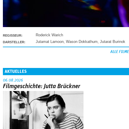
Roderick Warich
REGISSEUR:
Jutamat Lamoon
,
Wason Dokkathum
,
Jutarat Burinok
DARSTELLER:
ALLE FILME
AKTUELLES
06.08.2026
Filmgeschichte: Jutta Brückner