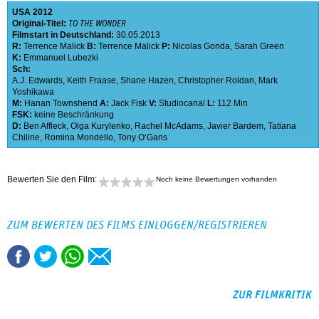
USA
2012
Original-Titel:
TO THE WONDER
Filmstart in Deutschland:
30.05.2013
R:
Terrence Malick
B:
Terrence Malick
P:
Nicolas Gonda
,
Sarah Green
K:
Emmanuel Lubezki
Sch:
A.J. Edwards
,
Keith Fraase
,
Shane Hazen
,
Christopher Roldan
,
Mark
Yoshikawa
M:
Hanan Townshend
A:
Jack Fisk
V:
Studiocanal
L:
112 Min
FSK:
keine Beschränkung
D:
Ben Affleck
,
Olga Kurylenko
,
Rachel McAdams
,
Javier Bardem
,
Tatiana
Chiline
,
Romina Mondello
,
Tony O‘Gans
Bewerten Sie den Film:
Noch keine Bewertungen vorhanden
ZUM BEWERTEN DES FILMS EINLOGGEN/REGISTRIEREN
ZUR FILMKRITIK