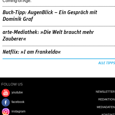
Coming-of-Age.
Buch-Tipp: AugenBlick – Ein Gespräch mit
Dominik Graf
arte-Mediathek: »Die Welt braucht mehr
Zauberer«
Netflix: »I am Frankelda«
ALLE TIPPS
FOLLOW US
NEWSLETTER
youtube
REDAKTION
facebook
MEDIADATEN
instagram
KONTAKT