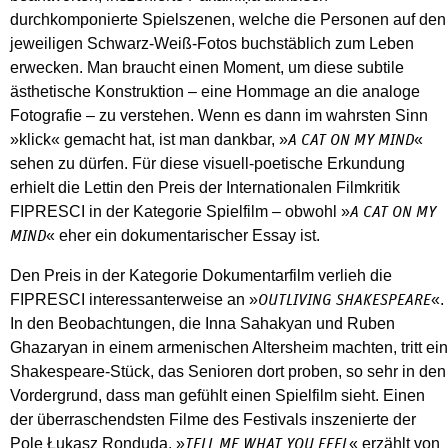
durchkomponierte Spielszenen, welche die Personen auf den
jeweiligen Schwarz-Weiß-Fotos buchstäblich zum Leben
erwecken. Man braucht einen Moment, um diese subtile
ästhetische Konstruktion – eine Hommage an die analoge
Fotografie – zu verstehen. Wenn es dann im wahrsten Sinn
»klick« gemacht hat, ist man dankbar, »
«
A CAT ON MY MIND
sehen zu dürfen. Für diese visuell-poetische Erkundung
erhielt die Lettin den Preis der Internationalen Filmkritik
FIPRESCI in der Kategorie Spielfilm – obwohl »
A CAT ON MY
« eher ein dokumentarischer Essay ist.
MIND
Den Preis in der Kategorie Dokumentarfilm verlieh die
FIPRESCI interessanterweise an »
«.
OUTLIVING SHAKESPEARE
In den Beobachtungen, die Inna Sahakyan und Ruben
Ghazaryan in einem armenischen Altersheim machten, tritt ein
Shakespeare-Stück, das Senioren dort proben, so sehr in den
Vordergrund, dass man gefühlt einen Spielfilm sieht. Einen
der überraschendsten Filme des Festivals inszenierte der
Pole Łukasz Ronduda. »
« erzählt von
TELL ME WHAT YOU FEEL