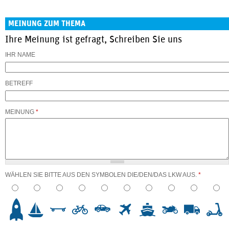
MEINUNG ZUM THEMA
Ihre Meinung ist gefragt, Schreiben Sie uns
IHR NAME
BETREFF
MEINUNG
*
WÄHLEN SIE BITTE AUS DEN SYMBOLEN DIE/DEN/DAS LKW AUS.
*
3
4
5
6
7
8
9
10