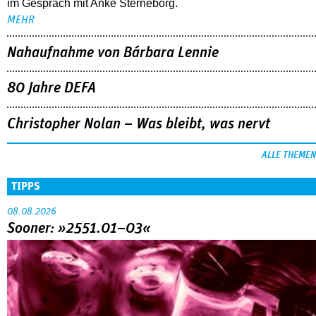
im Gespräch mit Anke Sterneborg.
MEHR
Nahaufnahme von Bárbara Lennie
80 Jahre DEFA
Christopher Nolan – Was bleibt, was nervt
ALLE THEMEN
TIPPS
08.08.2026
Sooner: »2551.01–03«