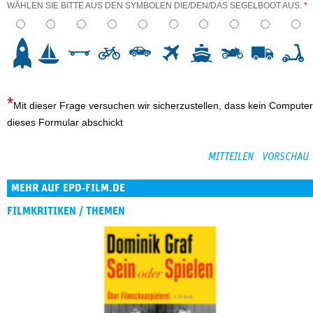
WÄHLEN SIE BITTE AUS DEN SYMBOLEN DIE/DEN/DAS SEGELBOOT AUS.
*
3
4
5
6
7
8
9
10
Mit dieser Frage versuchen wir sicherzustellen, dass kein Computer
dieses Formular abschickt
MEHR AUF EPD-FILM.DE
FILMKRITIKEN / THEMEN