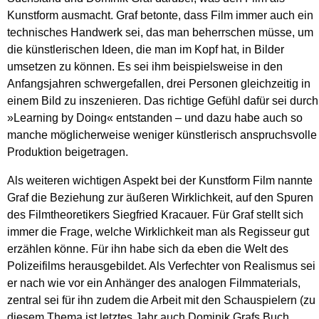
Kunstform ausmacht. Graf betonte, dass Film immer auch ein
technisches Handwerk sei, das man beherrschen müsse, um
die künstlerischen Ideen, die man im Kopf hat, in Bilder
umsetzen zu können. Es sei ihm beispielsweise in den
Anfangsjahren schwergefallen, drei Personen gleichzeitig in
einem Bild zu inszenieren. Das richtige Gefühl dafür sei durch
»Learning by Doing« entstanden – und dazu habe auch so
manche möglicherweise weniger künstlerisch anspruchsvolle
Produktion beigetragen.
Als weiteren wichtigen Aspekt bei der Kunstform Film nannte
Graf die Beziehung zur äußeren Wirklichkeit, auf den Spuren
des Filmtheoretikers Siegfried Kracauer. Für Graf stellt sich
immer die Frage, welche Wirklichkeit man als Regisseur gut
erzählen könne. Für ihn habe sich da eben die Welt des
Polizeifilms herausgebildet. Als Verfechter von Realismus sei
er nach wie vor ein Anhänger des analogen Filmmaterials,
zentral sei für ihn zudem die Arbeit mit den Schauspielern (zu
diesem Thema ist letztes Jahr auch Dominik Grafs Buch