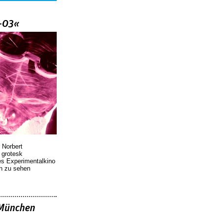
–03«
 Norbert
r grotesk
es Experimentalkino
en zu sehen
»München