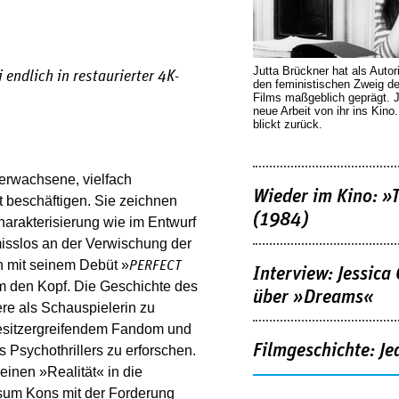
Jutta Brückner hat als Autor
endlich in restaurierter 4K-
den feministischen Zweig 
Films maßgeblich geprägt. 
neue Arbeit von ihr ins Kino
blickt zurück.
 erwachsene, vielfach
Wieder im Kino: »
 beschäftigen. Sie zeichnen
(1984)
harakterisierung wie im Entwurf
isslos an der Verwischung der
h mit seinem Debüt »
PERFECT
Interview: Jessica
m den Kopf. Die Geschichte des
über »Dreams«
ere als Schauspielerin zu
 besitzergreifendem Fandom und
Filmgeschichte: Je
Psychothrillers zu erforschen.
inen »Realität« in die
sum Kons mit der Forderung