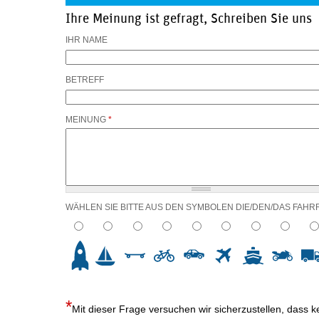
Ihre Meinung ist gefragt, Schreiben Sie uns
IHR NAME
BETREFF
MEINUNG
*
WÄHLEN SIE BITTE AUS DEN SYMBOLEN DIE/DEN/DAS FAHR
2
3
4
5
6
7
8
9
10
Mit dieser Frage versuchen wir sicherzustellen, dass 