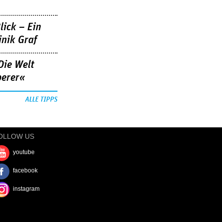
lick – Ein
nik Graf
Die Welt
berer«
ALLE TIPPS
OLLOW US
youtube
facebook
instagram