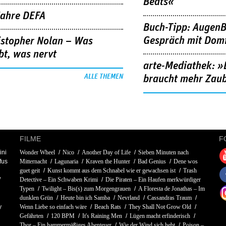
Beats«
Jahre DEFA
Buch-Tipp: AugenB
Gespräch mit Domi
istopher Nolan – Was
bt, was nervt
arte-Mediathek: »
ALLE THEMEN
braucht mehr Zau
FILME
F
ini
Wonder Wheel
Nico
Another Day of Life
Sieben Minuten nach
fus
Mitternacht
Lagunaria
Kraven the Hunter
Bad Genius
Dene wos
guet geit
Kunst kommt aus dem Schnabel wie er gewachsen ist
Trash
Detective – Ein Schwaben Krimi
Die Piraten – Ein Haufen merkwürdiger
Typen
Twilight – Bis(s) zum Morgengrauen
A Floresta de Jonathas – Im
dunklen Grün
Heute bin ich Samba
Nevrland
Cassandras Traum
y
Wenn Liebe so einfach wäre
Beach Rats
They Shall Not Grow Old
Gefährten
120 BPM
It's Raining Men
Lügen macht erfinderisch
Thor – Ein hammermäßiges Abenteuer
Wie der Wind sich hebt
Poison –