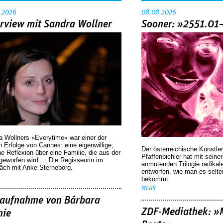
.2026
08.08.2026
erview mit Sandra Wollner
Sooner: »2551.01
a Wollners »Everytime« war einer der
 Erfolge von Cannes: eine eigenwillige,
Der österreichische Künstler
he Reflexion über eine ­Familie, die aus der
Pfaffenbichler hat mit seine
geworfen wird … Die Regisseurin im
anmutenden Trilogie radikal
äch mit Anke Sterneborg.
entworfen, wie man es selt
bekommt.
MEHR
aufnahme von Bárbara
ZDF-Mediathek: 
nie