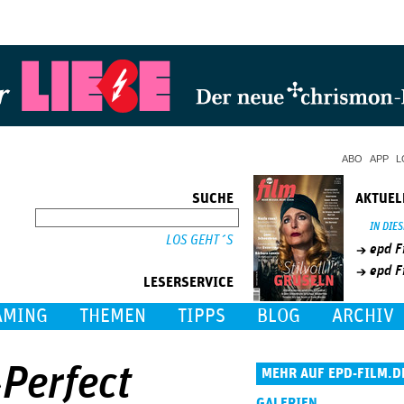
Jump to Navigation
ABO
APP
L
SUCHE
AKTUEL
SUCHE
IN DIE
epd F
epd F
LESERSERVICE
AMING
THEMEN
TIPPS
BLOG
ARCHIV
Perfect
MEHR AUF EPD-FILM.D
GALERIEN