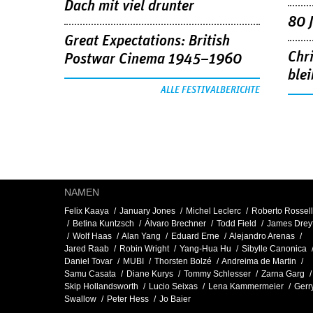
Dach mit viel drunter
80 
Great Expectations: British
Chr
Postwar Cinema 1945–1960
blei
ALLE FESTIVALBERICHTE
NAMEN
Felix Kaaya
January Jones
Michel Leclerc
Roberto Rossell
Betina Kuntzsch
Álvaro Brechner
Todd Field
James Drey
Wolf Haas
Alan Yang
Eduard Erne
Alejandro Arenas
Jared Raab
Robin Wright
Yang-Hua Hu
Sibylle Canonica
Daniel Tovar
MUBI
Thorsten Bolzé
Andreima de Martin
Samu Casata
Diane Kurys
Tommy Schlesser
Zarna Garg
Skip Hollandsworth
Lucio Seixas
Lena Kammermeier
Gerr
Swallow
Peter Hess
Jo Baier