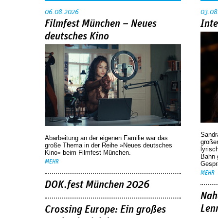
06.08.2026
03.08
Filmfest München – Neues
Int
deutsches Kino
Sandr
Abarbeitung an der eigenen Familie war das
großen
große Thema in der Reihe »Neues deutsches
lyrisc
Kino« beim Filmfest München.
Bahn 
MEHR
Gespr
MEHR
DOK.fest München 2026
Nah
Len
Crossing Europe: Ein großes