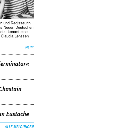
in und Regisseurin
des Neuen Deutschen
Jetzt kommt eine
. Claudia Lenssen
MEHR
Terminator«
 Chastain
an Eustache
ALLE MELDUNGEN