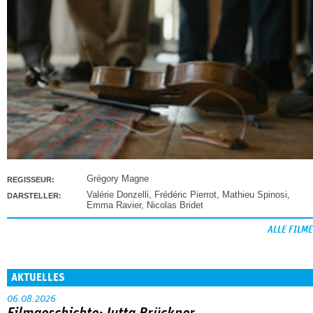
Grégory Magne
REGISSEUR:
Valérie Donzelli
,
Frédéric Pierrot
,
Mathieu Spinosi
,
DARSTELLER:
Emma Ravier
,
Nicolas Bridet
ALLE FILME
AKTUELLES
06.08.2026