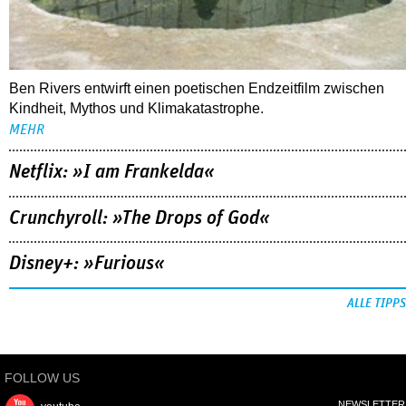
Ben Rivers entwirft einen poetischen Endzeitfilm zwischen
Kindheit, Mythos und Klimakatastrophe.
MEHR
Netflix: »I am Frankelda«
Crunchyroll: »The Drops of God«
Disney+: »Furious«
ALLE TIPPS
FOLLOW US
NEWSLETTER