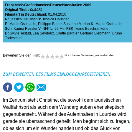
Frankreich
Großbritannien
Deutschland
Italien
2009
Original-Titel:
LOURDES
Filmstart in Deutschland:
01.04.2010
R:
Jessica Hausner
B:
Jessica Hausner
P:
Martin Gschlacht
,
Philippe Bober
,
Susanne Marian
K:
Martin Gschlacht
Sch:
Karina Ressler
V:
NFP
L:
99 Min
FSK:
keine Beschränkung
D:
Sylvie Testud
,
Léa Seydoux
,
Gilette Barbier
,
Gerhard Liebmann
,
Bruno
Todeschini
Bewerten Sie den Film:
Noch keine Bewertungen vorhanden
ZUM BEWERTEN DES FILMS EINLOGGEN/REGISTRIEREN
Im Zentrum steht Christine, die sowohl dem touristischen
Wallfahrtsort als auch dem Wunderglauben eher skeptisch
gegenübersteht. Während des Aufenthaltes in Lourdes wird
gerade sie überraschend geheilt. Man beginnt sich zu fragen,
ob es sich um ein Wunder handelt und ob das Glück von