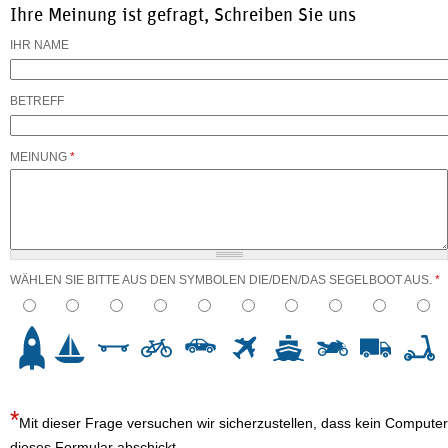
Ihre Meinung ist gefragt, Schreiben Sie uns
IHR NAME
BETREFF
MEINUNG
*
WÄHLEN SIE BITTE AUS DEN SYMBOLEN DIE/DEN/DAS SEGELBOOT AUS.
*
3
4
5
6
7
8
9
10
Mit dieser Frage versuchen wir sicherzustellen, dass kein Computer
dieses Formular abschickt