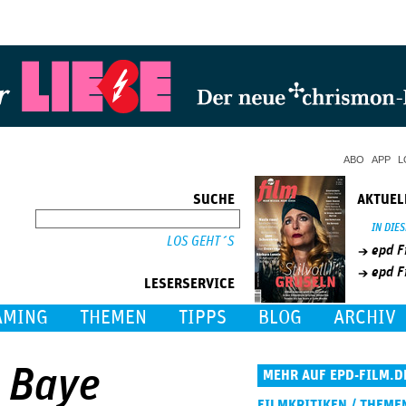
Jump to Navigation
ABO
APP
L
SUCHE
AKTUEL
SUCHE
IN DIE
epd F
epd F
LESERSERVICE
AMING
THEMEN
TIPPS
BLOG
ARCHIV
e Baye
MEHR AUF EPD-FILM.D
FILMKRITIKEN / THEME