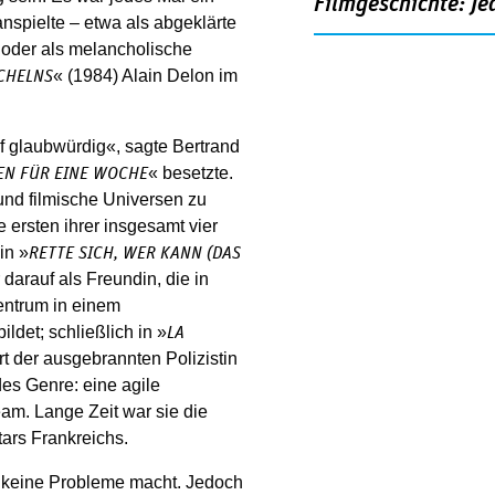
Filmgeschichte: Je
spielte – etwa als abgeklärte
 oder als melancholische
« (1984) Alain Delon im
CHELNS
f glaubwürdig«, sagte Bertrand
« besetzte.
EN FÜR EINE WOCHE
und filmische Universen zu
e ersten ihrer insgesamt vier
in »
RETTE SICH, WER KANN (DAS
 darauf als Freundin, die in
entrum in einem
ldet; schließlich in »
LA
art der ausgebrannten Polizistin
edes Genre: eine agile
am. Lange Zeit war sie die
tars Frankreichs.
ie keine Probleme macht. Jedoch