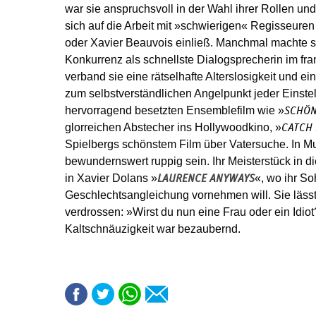
war sie anspruchsvoll in der Wahl ihrer Rollen u
sich auf die Arbeit mit »schwierigen« Regisseuren
oder Xavier Beauvois einließ. Manchmal machte 
Konkurrenz als schnellste Dialogsprecherin im fra
verband sie eine rätselhafte Alterslosigkeit und e
zum selbstverständlichen Angelpunkt jeder Einstel
hervorragend besetzten Ensemblefilm wie »
SCHÖN
glorreichen Abstecher ins Hollywoodkino, »
CATCH 
Spielbergs schönstem Film über Vatersuche. In Mut
bewundernswert ruppig sein. Ihr Meisterstück in di
in Xavier Dolans »
«, wo ihr So
LAURENCE ANYWAYS
Geschlechtsangleichung vornehmen will. Sie lässt 
verdrossen: »Wirst du nun eine Frau oder ein Idiot
Kaltschnäuzigkeit war bezaubernd.