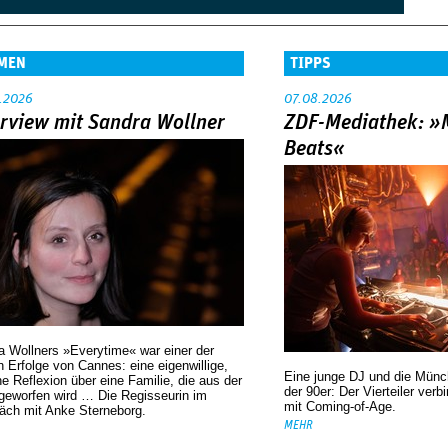
MEN
TIPPS
.2026
07.08.2026
erview mit Sandra Wollner
ZDF-Mediathek: 
Beats«
a Wollners »Everytime« war einer der
 Erfolge von Cannes: eine eigenwillige,
Eine junge DJ und die Mün
he Reflexion über eine ­Familie, die aus der
der 90er: Der Vierteiler verb
geworfen wird … Die Regisseurin im
mit Coming-of-Age.
äch mit Anke Sterneborg.
MEHR