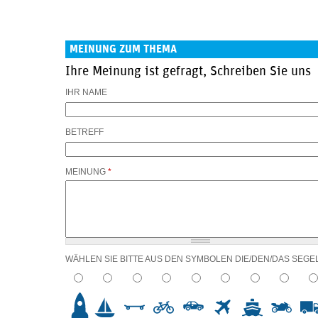
MEINUNG ZUM THEMA
Ihre Meinung ist gefragt, Schreiben Sie uns
IHR NAME
BETREFF
MEINUNG
*
WÄHLEN SIE BITTE AUS DEN SYMBOLEN DIE/DEN/DAS SEGE
2
3
4
5
6
7
8
9
10