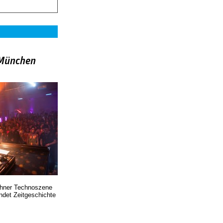
»München
chner Technoszene
indet Zeitgeschichte