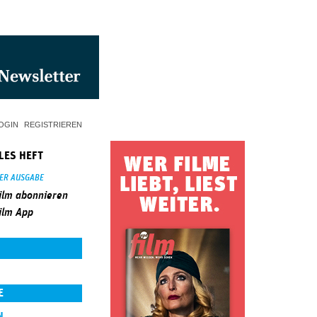
OGIN
REGISTRIEREN
LES HEFT
SER AUSGABE
ilm abonnieren
ilm App
E
N