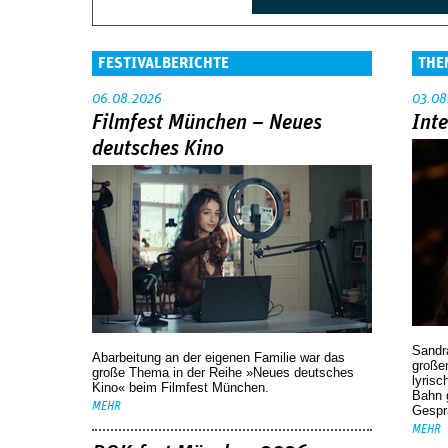
FESTIVALBERICHTE
THE
06.08.2026
03.08
Filmfest München – Neues
Int
deutsches Kino
Sandr
Abarbeitung an der eigenen Familie war das
großen
große Thema in der Reihe »Neues deutsches
lyrisc
Kino« beim Filmfest München.
Bahn 
MEHR
Gespr
MEHR