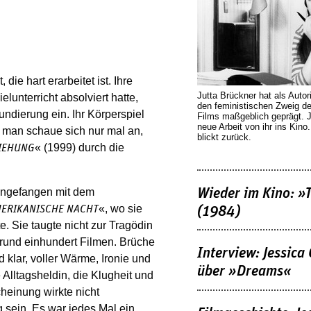
ie hart erarbeitet ist. Ihre
Jutta Brückner hat als Autor
lunterricht absolviert hatte,
den feministischen Zweig 
undierung ein. Ihr Körperspiel
Films maßgeblich geprägt. 
neue Arbeit von ihr ins Kino
 man schaue sich nur mal an,
blickt zurück.
« (1999) durch die
ZIEHUNG
Wieder im Kino: »
 angefangen mit dem
«, wo sie
MERIKANISCHE NACHT
(1984)
e. Sie taugte nicht zur Tragödin
 rund einhundert Filmen. Brüche
Interview: Jessica
 klar, voller Wärme, Ironie und
über »Dreams«
 Alltagsheldin, die Klugheit und
cheinung wirkte nicht
 sein. Es war jedes Mal ein