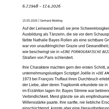
6.7.1948 – 17.4.2026
15.05.2026
Gerhard Midding
Auf der Leinwand besaß sie jene Schwerelosigkeit, d
Ausbildung als Tänzerin, die sie vor dem Schauspie
färbte Nathalie Bayes Rollen als eine sichtbare Gr
war von unaufdringlicher Grazie und Gewandtheit;
wie beschwingt sie in »
EINE PORNOGRAFISCHE BE
Straßen von Paris schlendert.
Ihre Charaktere machten gern den ersten Schritt,
unternehmungslustigen Scriptgirl Joëlle in »
DIE A
1973 bei François Truffaut ihren Durchbruch erlebt
der Liebe, aber deren Tragikomik erkundete sie in
im Erzählton lagen ihr; Bayes Stimme war betörend
Verbindlichkeit. Meist glänzte sie als empfindsame
Willensstärke paarte. Ihre sanfte, nie liebliche Ers
einschüchternd, konnte aber eine Herausforderung