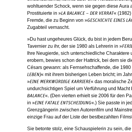
wohltuender Schock, wenn sie gegen diese Aura an
Prostituierte in »
« (1982)
LA BALANCE – DER VERRAT
Fremde, die zu Beginn von »
GESCHICHTE EINES LÄ
Zugabteil vernascht.
»Du hast ungeheures Glück, du bist in jedem Beru
Tavernier zu ihr, der sie 1980 als Lehrerin in »
FERI
Ihre Neugierde, sich unterschiedliche Charaktere 
erobern, bewies schon der Hattrick, bei dem sie di
Césars gewann: als Fernsehschaffende, die 1980 
« mit ihrem bisherigen Leben bricht; im Jahr
LEBEN)
»
« das moralische Z
EINE MERKWÜRDIGE KARRIERE
undurchsichtigen Spiel um Verführung und Macht bi
«. (Den vierten erhielt sie 2006 für den P
BALANCE
in »
«.) Sie passte in j
EINE FATALE ENTSCHEIDUNG
Grenzgängerin zwischen Autorenfilm und Mainstre
einzige Frau auf der Liste der bestbezahlten Films
Sie betonte stolz, eine Schauspielerin zu sein, d