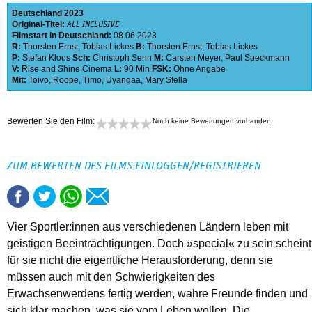
Deutschland
2023
Original-Titel:
ALL INCLUSIVE
Filmstart in Deutschland:
08.06.2023
R:
Thorsten Ernst
,
Tobias Lickes
B:
Thorsten Ernst
,
Tobias Lickes
P:
Stefan Kloos
Sch:
Christoph Senn
M:
Carsten Meyer
,
Paul Speckmann
V:
Rise and Shine Cinema
L:
90 Min
FSK:
Ohne Angabe
Mit:
Toivo
,
Roope
,
Timo
,
Uyangaa
,
Mary Stella
Bewerten Sie den Film:
Noch keine Bewertungen vorhanden
ZUM BEWERTEN DES FILMS EINLOGGEN/REGISTRIEREN
Vier Sportler:innen aus verschiedenen Ländern leben mit
geistigen Beeinträchtigungen. Doch »special« zu sein scheint
für sie nicht die eigentliche Herausforderung, denn sie
müssen auch mit den Schwierigkeiten des
Erwachsenwerdens fertig werden, wahre Freunde finden und
sich klar machen, was sie vom Leben wollen. Die