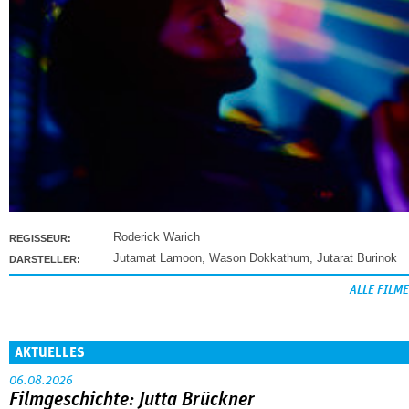
Roderick Warich
REGISSEUR:
Jutamat Lamoon
,
Wason Dokkathum
,
Jutarat Burinok
DARSTELLER:
ALLE FILME
AKTUELLES
06.08.2026
Filmgeschichte: Jutta Brückner