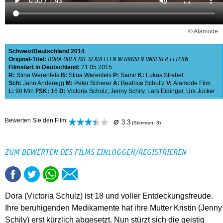
© Alamode
Schweiz
Deutschland
2014
Original-Titel:
DORA ODER DIE SEXUELLEN NEUROSEN UNSERER ELTERN
Filmstart in Deutschland:
21.05.2015
R:
Stina Werenfels
B:
Stina Werenfels
P:
Samir
K:
Lukas Strebel
Sch:
Jann Anderegg
M:
Peter Scherer
A:
Beatrice Schultz
V:
Alamode Film
L:
90 Min
FSK:
16
D:
Victoria Schulz
,
Jenny Schily
,
Lars Eidinger
,
Urs Jucker
⌀
Bewerten Sie den Film:
3.3
(Stimmen:
3
)
ZUM BEWERTEN DES FILMS EINLOGGEN/REGISTRIEREN
Dora (Victoria Schulz) ist 18 und voller Entdeckungsfreude.
Ihre beruhigenden Medikamente hat ihre Mutter Kristin (Jenny
Schily) erst kürzlich abgesetzt. Nun stürzt sich die geistig