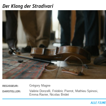
Der Klang der Stradivari
Grégory Magne
REGISSEUR:
Valérie Donzelli
,
Frédéric Pierrot
,
Mathieu Spinosi
,
DARSTELLER:
Emma Ravier
,
Nicolas Bridet
ALLE FILME