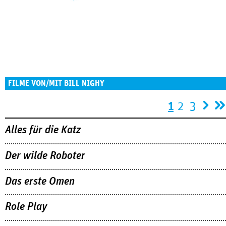
FILME VON/MIT BILL NIGHY
Seiten
1
2
3
Alles für die Katz
Der wilde Roboter
Das erste Omen
Role Play