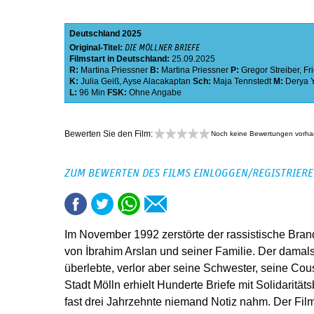
Deutschland
2025
Original-Titel:
DIE MÖLLNER BRIEFE
Filmstart in Deutschland:
25.09.2025
R:
Martina Priessner
B:
Martina Priessner
P:
Gregor Streiber
,
Fr
K:
Julia Geiß
,
Ayse Alacakaptan
Sch:
Maja Tennstedt
M:
Derya Y
L:
96 Min
FSK:
Ohne Angabe
Bewerten Sie den Film:
Noch keine Bewertungen vorh
ZUM BEWERTEN DES FILMS EINLOGGEN/REGISTRIER
Im November 1992 zerstörte der rassistische Bra
von İbrahim Arslan und seiner Familie. Der damal
überlebte, verlor aber seine Schwester, seine Cou
Stadt Mölln erhielt Hunderte Briefe mit Solidarit
fast drei Jahrzehnte niemand Notiz nahm. Der Film 