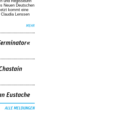
in und Regisseurin
des Neuen Deutschen
Jetzt kommt eine
. Claudia Lenssen
MEHR
Terminator«
 Chastain
an Eustache
ALLE MELDUNGEN