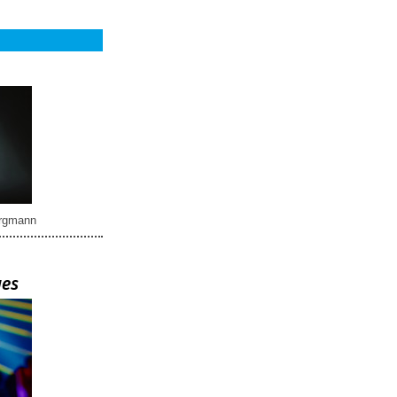
rgmann
ues