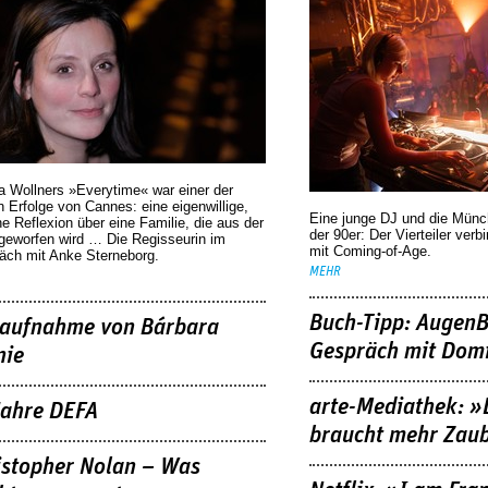
a Wollners »Everytime« war einer der
 Erfolge von Cannes: eine eigenwillige,
Eine junge DJ und die Mün
he Reflexion über eine ­Familie, die aus der
der 90er: Der Vierteiler verb
geworfen wird … Die Regisseurin im
mit Coming-of-Age.
äch mit Anke Sterneborg.
MEHR
Buch-Tipp: AugenB
aufnahme von Bárbara
Gespräch mit Domi
nie
arte-Mediathek: »
Jahre DEFA
braucht mehr Zau
istopher Nolan – Was