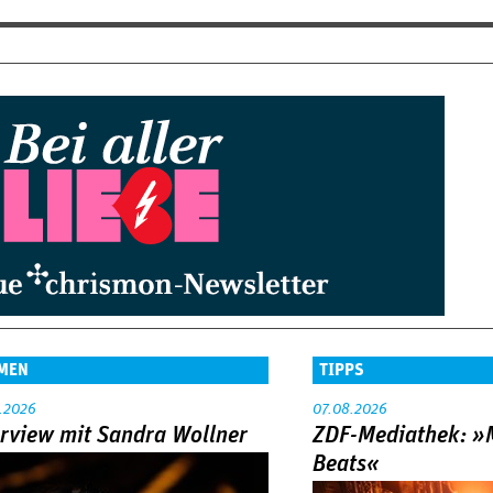
MEN
TIPPS
.2026
07.08.2026
erview mit Sandra Wollner
ZDF-Mediathek: 
Beats«