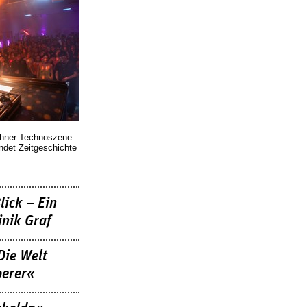
chner Technoszene
indet Zeitgeschichte
lick – Ein
nik Graf
Die Welt
berer«