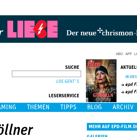
Jump to Navigation
ABO
APP
L
SUCHE
AKTUEL
SUCHE
IN DIE
epd F
epd F
LESERSERVICE
AMING
THEMEN
TIPPS
BLOG
ARCHIV
öllner
MEHR AUF EPD-FILM.D
GALERIEN