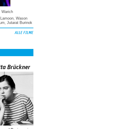
k Warich
 Lamoon
,
Wason
hum
,
Jutarat Burinok
ALLE FILME
tta Brückner