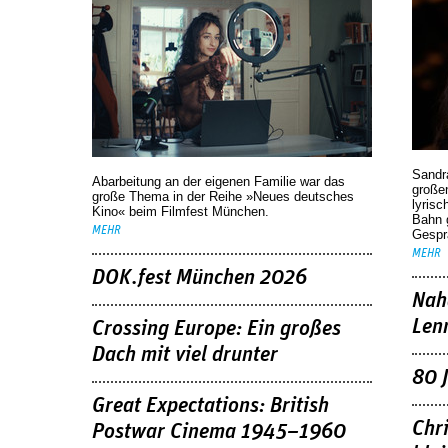
Sandr
Abarbeitung an der eigenen Familie war das
großen
große Thema in der Reihe »Neues deutsches
lyrisc
Kino« beim Filmfest München.
Bahn 
MEHR
Gespr
MEHR
DOK.fest München 2026
Nah
Len
Crossing Europe: Ein großes
Dach mit viel drunter
80 
Great Expectations: British
Chr
Postwar Cinema 1945–1960