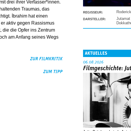
t drei ihrer Verfasser*innen.
nhaltenden Traumas, das
Roderic
REGISSEUR:
tigt. İbrahim hat einen
Jutamat
DARSTELLER:
er aktiv gegen Rassismus
Dokkat
, die die Opfer ins Zentrum
 noch am Anfang seines Wegs
AKTUELLES
ZUR FILMKRITIK
06.08.2026
Filmgeschichte: Ju
ZUM TIPP