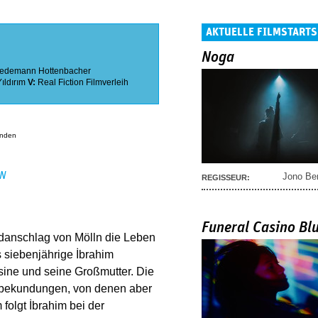
AKTUELLE FILMSTARTS
Noga
iedemann Hottenbacher
ıldırım
V:
Real Fiction Filmverleih
anden
EN
Jono Be
REGISSEUR:
Funeral Casino Bl
ndanschlag von Mölln die Leben
s siebenjährige İbrahim
sine und seine Großmutter. Die
ätsbekundungen, von denen aber
folgt İbrahim bei der