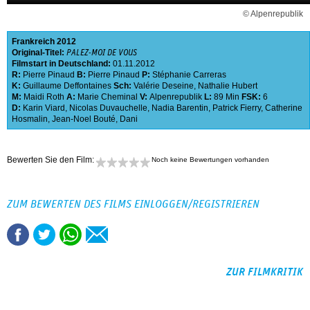
© Alpenrepublik
Frankreich
2012
Original-Titel:
PALEZ-MOI DE VOUS
Filmstart in Deutschland:
01.11.2012
R:
Pierre Pinaud
B:
Pierre Pinaud
P:
Stéphanie Carreras
K:
Guillaume Deffontaines
Sch:
Valérie Deseine
,
Nathalie Hubert
M:
Maidi Roth
A:
Marie Cheminal
V:
Alpenrepublik
L:
89 Min
FSK:
6
D:
Karin Viard
,
Nicolas Duvauchelle
,
Nadia Barentin
,
Patrick Fierry
,
Catherine
Hosmalin
,
Jean-Noel Bouté
,
Dani
Bewerten Sie den Film:
Noch keine Bewertungen vorhanden
ZUM BEWERTEN DES FILMS EINLOGGEN/REGISTRIEREN
ZUR FILMKRITIK