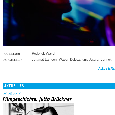
Roderick Warich
REGISSEUR:
Jutamat Lamoon
,
Wason Dokkathum
,
Jutarat Burinok
DARSTELLER:
ALLE FILME
AKTUELLES
06.08.2026
Filmgeschichte: Jutta Brückner