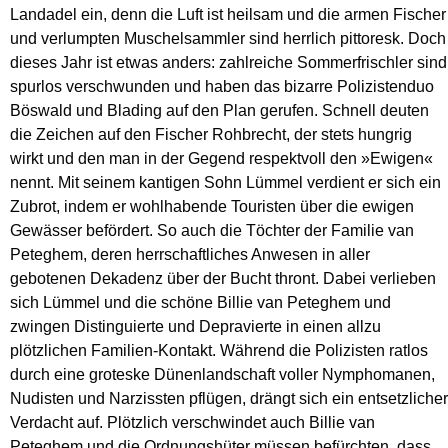
Landadel ein, denn die Luft ist heilsam und die armen Fischer
und verlumpten Muschelsammler sind herrlich pittoresk. Doch
dieses Jahr ist etwas anders: zahlreiche Sommerfrischler sind
spurlos verschwunden und haben das bizarre Polizistenduo
Böswald und Blading auf den Plan gerufen. Schnell deuten
die Zeichen auf den Fischer Rohbrecht, der stets hungrig
wirkt und den man in der Gegend respektvoll den »Ewigen«
nennt. Mit seinem kantigen Sohn Lümmel verdient er sich ein
Zubrot, indem er wohlhabende Touristen über die ewigen
Gewässer befördert. So auch die Töchter der Familie van
Peteghem, deren herrschaftliches Anwesen in aller
gebotenen Dekadenz über der Bucht thront. Dabei verlieben
sich Lümmel und die schöne Billie van Peteghem und
zwingen Distinguierte und Depravierte in einen allzu
plötzlichen Familien-Kontakt. Während die Polizisten ratlos
durch eine groteske Dünenlandschaft voller Nymphomanen,
Nudisten und Narzissten pflügen, drängt sich ein entsetzlicher
Verdacht auf. Plötzlich verschwindet auch Billie van
Peteghem und die Ordnungshüter müssen befürchten, dass