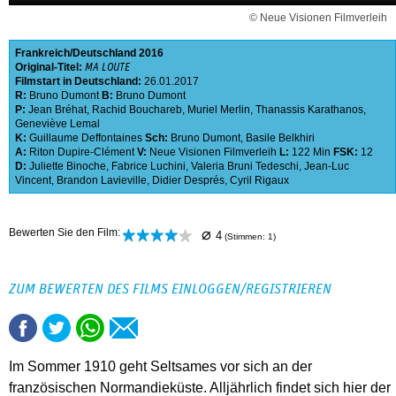
© Neue Visionen Filmverleih
Frankreich
Deutschland
2016
Original-Titel:
MA LOUTE
Filmstart in Deutschland:
26.01.2017
R:
Bruno Dumont
B:
Bruno Dumont
P:
Jean Bréhat
,
Rachid Bouchareb
,
Muriel Merlin
,
Thanassis Karathanos
,
Geneviève Lemal
K:
Guillaume Deffontaines
Sch:
Bruno Dumont
,
Basile Belkhiri
A:
Riton Dupire-Clément
V:
Neue Visionen Filmverleih
L:
122 Min
FSK:
12
D:
Juliette Binoche
,
Fabrice Luchini
,
Valeria Bruni Tedeschi
,
Jean-Luc
Vincent
,
Brandon Lavieville
,
Didier Després
,
Cyril Rigaux
⌀
Bewerten Sie den Film:
4
(Stimmen:
1
)
ZUM BEWERTEN DES FILMS EINLOGGEN/REGISTRIEREN
Im Sommer 1910 geht Seltsames vor sich an der
französischen Normandieküste. Alljährlich findet sich hier der