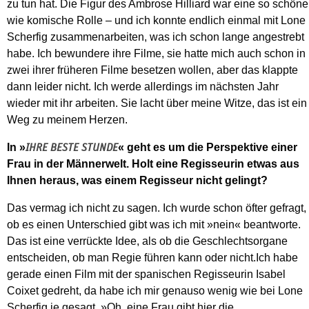
zu tun hat. Die Figur des Ambrose Hilliard war eine so schöne
wie komische Rolle – und ich konnte endlich einmal mit Lone
Scherfig zusammenarbeiten, was ich schon lange angestrebt
habe. Ich bewundere ihre Filme, sie hatte mich auch schon in
zwei ihrer früheren Filme besetzen wollen, aber das klappte
dann leider nicht. Ich werde allerdings im nächsten Jahr
wieder mit ihr arbeiten. Sie lacht über meine Witze, das ist ein
Weg zu meinem Herzen.
In »
« geht es um die Perspektive einer
IHRE BESTE STUNDE
Frau in der Männerwelt. Holt eine Regisseurin etwas aus
Ihnen heraus, was einem Regisseur nicht gelingt?
Das vermag ich nicht zu sagen. Ich wurde schon öfter gefragt,
ob es einen Unterschied gibt was ich mit »nein« beantworte.
Das ist eine verrückte Idee, als ob die Geschlechtsorgane
entscheiden, ob man Regie führen kann oder nicht.Ich habe
gerade einen Film mit der spanischen Regisseurin Isabel
Coixet gedreht, da habe ich mir genauso wenig wie bei Lone
Scherfig je gesagt. »Oh, eine Frau gibt hier die