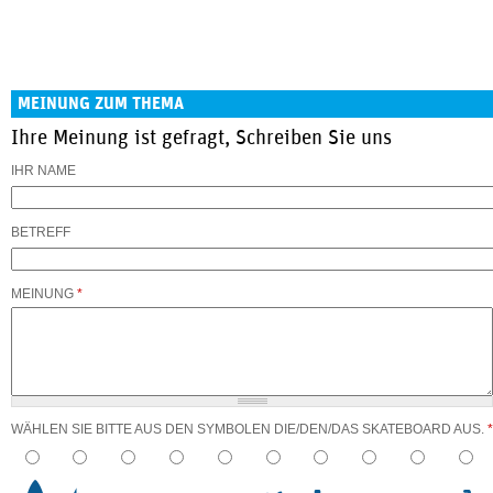
MEINUNG ZUM THEMA
Ihre Meinung ist gefragt, Schreiben Sie uns
IHR NAME
BETREFF
MEINUNG
*
WÄHLEN SIE BITTE AUS DEN SYMBOLEN DIE/DEN/DAS SKATEBOARD AUS.
*
3
4
5
6
7
8
9
10