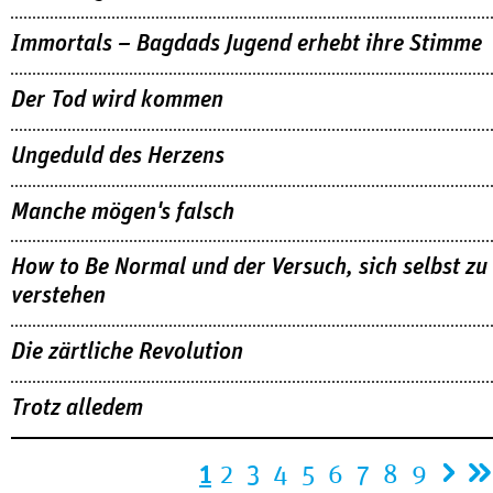
Immortals – Bagdads Jugend erhebt ihre Stimme
Der Tod wird kommen
Ungeduld des Herzens
Manche mögen's falsch
How to Be Normal und der Versuch, sich selbst zu
verstehen
Die zärtliche Revolution
Trotz alledem
Seiten
1
2
3
4
5
6
7
8
9