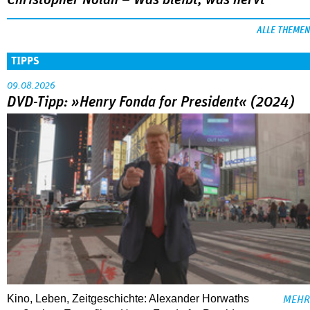
Christopher Nolan – Was bleibt, was nervt
ALLE THEMEN
TIPPS
09.08.2026
DVD-Tipp: »Henry Fonda for President« (2024)
Kino, Leben, Zeitgeschichte: Alexander Horwaths
MEHR