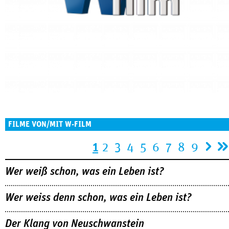
FILME VON/MIT W-FILM
Seiten
1
2
3
4
5
6
7
8
9
Wer weiß schon, was ein Leben ist?
Wer weiss denn schon, was ein Leben ist?
Der Klang von Neuschwanstein