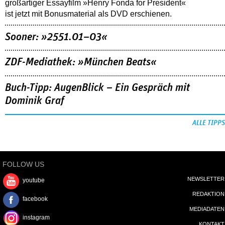
großartiger Essayfilm »Henry Fonda for President«
ist jetzt mit Bonusmaterial als DVD erschienen.
Sooner: »2551.01–03«
ZDF-Mediathek: »München Beats«
Buch-Tipp: AugenBlick – Ein Gespräch mit
Dominik Graf
ALLE TIPPS
FOLLOW US
NEWSLETTER
youtube
REDAKTION
facebook
MEDIADATEN
instagram
KONTAKT