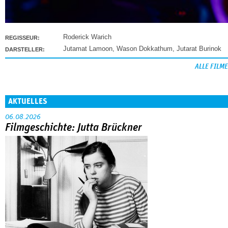
Roderick Warich
REGISSEUR:
Jutamat Lamoon
,
Wason Dokkathum
,
Jutarat Burinok
DARSTELLER:
ALLE FILME
AKTUELLES
06.08.2026
Filmgeschichte: Jutta Brückner