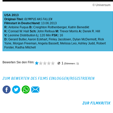
© Universum
USA
2013
Original-Titel:
OLYMPUS HAS FALLEN
Filmstart in Deutschland:
13.06.2013
R:
Antoine Fuqua
B:
Creighton Rothenberger
,
Katrin Benedikt
K:
Conrad W. Hall
Sch:
John Refoua
M:
Trevor Morris
A:
Derek R. Hill
V:
Leonine Distribution
L:
120 Min
FSK:
16
D:
Gerard Butler
,
Aaron Eckhart
,
Finley Jacobsen
,
Dylan McDermott
,
Rick
Yune
,
Morgan Freeman
,
Angela Bassett
,
Melissa Leo
,
Ashley Judd
,
Robert
Forster
,
Radha Mitchell
⌀
Bewerten Sie den Film:
1
(Stimmen:
1
)
ZUM BEWERTEN DES FILMS EINLOGGEN/REGISTRIEREN
ZUR FILMKRITIK