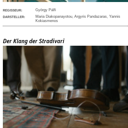
György Pálfi
REGISSEUR:
Maria Diakopanayotou
,
Argyris Pandazaras
,
Yannis
DARSTELLER:
Kokiasmenos
Der Klang der Stradivari