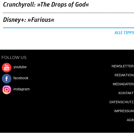
Crunchyroll: »The Drops of God«
Disney+: »Furious«
ALLE TIPPS
FOLLOW US
NEWSLETTER
youtube
REDAKTION
facebook
MEDIADATEN
instagram
KONTAKT
DATENSCHUTZ
IMPRESSUM
AGB