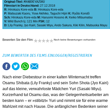
Original-Titel:
MANBIKI KAZOKU
Filmstart in Deutschland:
27.12.2018
R:
Hirokazu Kore-eda
B:
Hirokazu Kore-eda
P:
Matsuzaki Kaoru
,
Yose Akihiko
,
Taguchi Hijiri
K:
Ryûto Kondô
Sch:
Hirokazu Kore-eda
M:
Haruomi Hosono
A:
Keiko Mitsumatsu
V:
Wild Bunch
L:
121 Min
FSK:
12
D:
Lily Franky
,
Jyo Kairi
,
Sasaki Miyu
,
Ando Sakura
,
Kiki Kilin
,
Matsuoka Mayu
Bewerten Sie den Film:
Noch keine Bewertungen vorhanden
ZUM BEWERTEN DES FILMS EINLOGGEN/REGISTRIEREN
Nach einer Diebestour in einer kalten Winternacht treffen
Osamu Shibata (Lily Franky) und sein Sohn Shota (Jyo Kairi)
auf das kleine, verwahrloste Mädchen Yuri (Sasaki Miyu).
Kurzerhand tut Osamu das, was der Gelegenheitsarbeiter am
besten kann – er »stibitzt« Yuri und nimmt sie für eine warme
Mahlzeit mit nach Hause. Die anfänglichen Bedenken seiner