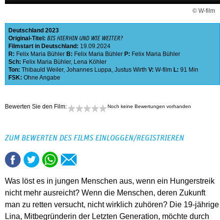
© W-film
Deutschland
2023
Original-Titel:
BIS HIERHIN UND WIE WEITER?
Filmstart in Deutschland:
19.09.2024
R:
Felix Maria Bühler
B:
Felix Maria Bühler
P:
Felix Maria Bühler
Sch:
Felix Maria Bühler
,
Lena Köhler
Ton:
Thibauld Weiler
,
Johannes Luppa
,
Justus Wirth
V:
W-film
L:
91 Min
FSK:
Ohne Angabe
Bewerten Sie den Film:
Noch keine Bewertungen vorhanden
ZUM BEWERTEN DES FILMS EINLOGGEN/REGISTRIEREN
Was löst es in jungen Menschen aus, wenn ein Hungerstreik
nicht mehr ausreicht? Wenn die Menschen, deren Zukunft
man zu retten versucht, nicht wirklich zuhören? Die 19-jährige
Lina, Mitbegründerin der Letzten Generation, möchte durch