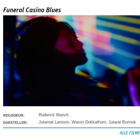
Funeral Casino Blues
Roderick Warich
REGISSEUR:
Jutamat Lamoon
,
Wason Dokkathum
,
Jutarat Burinok
DARSTELLER:
ALLE FILME