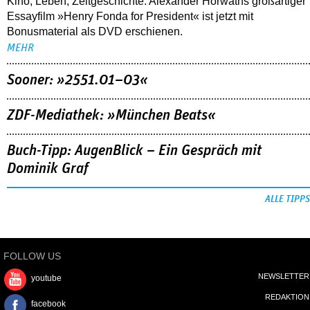
Kino, Leben, Zeitgeschichte: Alexander Horwaths großartiger
Essayfilm »Henry Fonda for President« ist jetzt mit
Bonusmaterial als DVD erschienen.
MEHR
Sooner: »2551.01–03«
ZDF-Mediathek: »München Beats«
Buch-Tipp: AugenBlick – Ein Gespräch mit
Dominik Graf
ALLE TIPPS
FOLLOW US
NEWSLETTER
youtube
REDAKTION
facebook