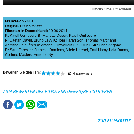
Filmclip OmeU © Arsenal
Frankreich
2013
Original-Titel:
SUZANNE
Filmstart in Deutschland:
19.06.2014
R:
Katell Quillévéré
B:
Mariette Désert
,
Katell Quillévéré
P:
Gaëtan David
,
Bruno Levy
K:
Tom Harari
Sch:
Thomas Marchand
A:
Anna Falguères
V:
Arsenal Filmverleih
L:
90 Min
FSK:
Ohne Angabe
D:
Sara Forestier
,
François Damiens
,
Adèle Haenel
,
Paul Hamy
,
Lola Dunas
,
Corinne Masiero
,
Anne Le Ny
⌀
Bewerten Sie den Film:
4
(Stimmen:
1
)
ZUM BEWERTEN DES FILMS EINLOGGEN/REGISTRIEREN
ZUR FILMKRITIK