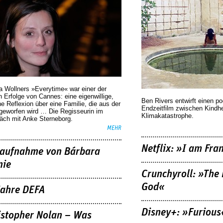
a Wollners »Everytime« war einer der
 Erfolge von Cannes: eine eigenwillige,
Ben Rivers entwirft einen p
he Reflexion über eine ­Familie, die aus der
Endzeitfilm zwischen Kindh
geworfen wird … Die Regisseurin im
Klimakatastrophe.
äch mit Anke Sterneborg.
MEHR
Netflix: »I am Fra
aufnahme von Bárbara
nie
Crunchyroll: »The 
God«
Jahre DEFA
Disney+: »Furious
istopher Nolan – Was