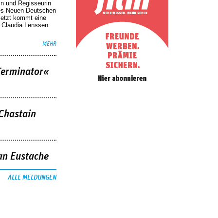
in und Regisseurin
des Neuen Deutschen
Jetzt kommt eine
. Claudia Lenssen
MEHR
Terminator«
 Chastain
an Eustache
ALLE MELDUNGEN