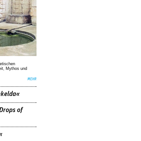
oetischen
eit, Mythos und
MEHR
nkelda«
Drops of
«