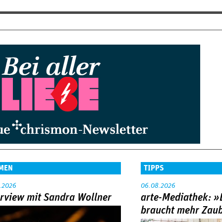
MEN
TIPPS
.2026
06.08.2026
erview mit Sandra Wollner
arte-Mediathek: »
braucht mehr Zau