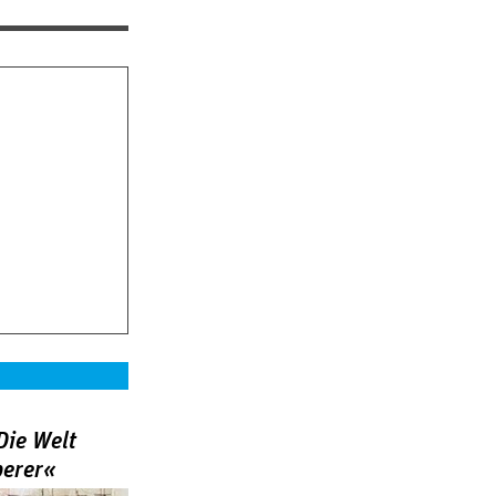
Die Welt
berer«