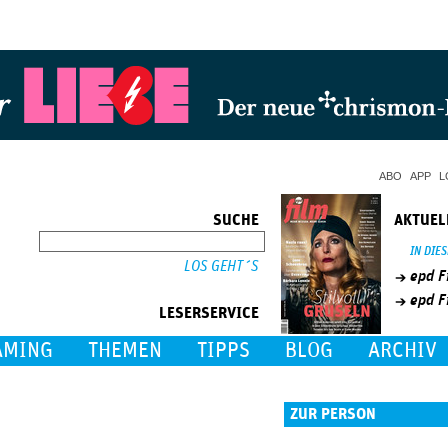
Jump to Navigation
ABO
APP
L
SUCHE
AKTUEL
SUCHE
IN DIE
epd F
epd F
LESERSERVICE
AMING
THEMEN
TIPPS
BLOG
ARCHIV
ZUR PERSON