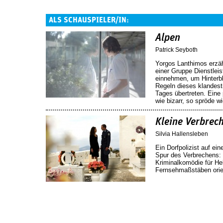
ALS SCHAUSPIELER/IN:
Alpen
Patrick Seyboth
Yorgos Lanthimos erzäh
einer Gruppe Dienstleis
einnehmen, um Hinterbl
Regeln dieses klandes
Tages übertreten. Eine
wie bizarr, so spröde wi
Kleine Verbrec
Silvia Hallensleben
Ein Dorfpolizist auf ein
Spur des Verbrechens: 
Kriminalkomödie für Hel
Fernsehmaßstäben orien