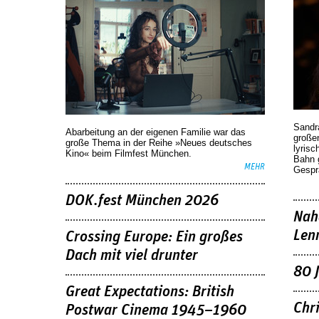
Sandr
Abarbeitung an der eigenen Familie war das
großen
große Thema in der Reihe »Neues deutsches
lyrisc
Kino« beim Filmfest München.
Bahn 
MEHR
Gespr
DOK.fest München 2026
Nah
Len
Crossing Europe: Ein großes
Dach mit viel drunter
80 
Great Expectations: British
Chr
Postwar Cinema 1945–1960