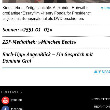
Kino, Leben, Zeitgeschichte: Alexander Horwaths
MEHR
großartiger Essayfilm »Henry Fonda for President«
ist jetzt mit Bonusmaterial als DVD erschienen.
Sooner: »2551.01–03«
ZDF-Mediathek: »München Beats«
Buch-Tipp: AugenBlick – Ein Gespräch mit
Dominik Graf
ALLE TIPPS
FOLLOW US
NEWSLETTER
youtube
REDAKTION
facebook