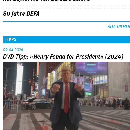
80 Jahre DEFA
ALLE THEMEN
TIPPS
09.08.2026
DVD-Tipp: »Henry Fonda for President« (2024)