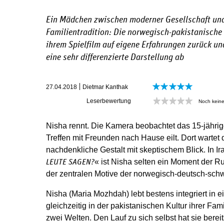
Ein Mädchen zwischen moderner Gesellschaft und
Familientradition: Die norwegisch-pakistanische 
ihrem Spielfilm auf eigene Erfahrungen zurück u
eine sehr differenzierte Darstellung ab
27.04.2018
Dietmar Kanthak
Leserbewertung
Noch kein
Nisha rennt. Die Kamera beobachtet das 15-jähri
Treffen mit Freunden nach Hause eilt. Dort wartet d
nachdenkliche Gestalt mit skeptischem Blick. In I
« ist Nisha selten ein Moment der Ru
LEUTE SAGEN?
der zentralen Motive der norwegisch-deutsch-sch
Nisha (Maria Mozhdah) lebt bestens integriert in 
gleichzeitig in der pakistanischen Kultur ihrer Fa
zwei Welten. Den Lauf zu sich selbst hat sie bereits