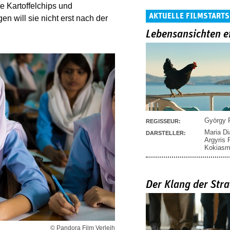
e Kartoffelchips und
AKTUELLE FILMSTARTS
en will sie nicht erst nach der
Lebensansichten e
György P
REGISSEUR:
Maria D
DARSTELLER:
Argyris
Kokias
Der Klang der Stra
© Pandora Film Verleih