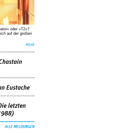
nator« oder »T2«?
eich auf der großen
MEHR
 Chastain
an Eustache
ie letzten
1988)
ALLE MELDUNGEN