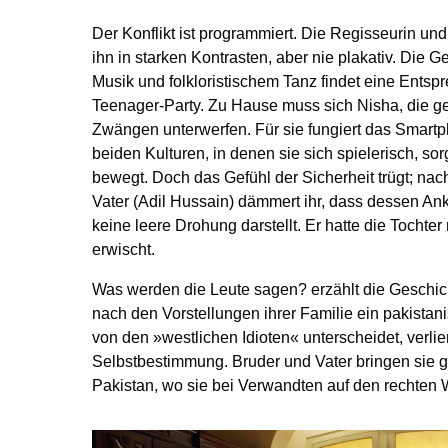
Der Konflikt ist programmiert. Die Regisseurin un
ihn in starken Kontrasten, aber nie plakativ. Die G
Musik und folkloristischem Tanz findet eine Entsp
Teenager-Party. Zu Hause muss sich Nisha, die gern
Zwängen unterwerfen. Für sie fungiert das Smart
beiden Kulturen, in denen sie sich spielerisch, s
bewegt. Doch das Gefühl der Sicherheit trügt; nac
Vater (Adil Hussain) dämmert ihr, dass dessen An
keine leere Drohung darstellt. Er hatte die Tochte
erwischt.
Was werden die Leute sagen? erzählt die Geschich
nach den Vorstellungen ihrer Familie ein pakistani
von den »westlichen Idioten« unterscheidet, verlier
Selbstbestimmung. Bruder und Vater bringen sie 
Pakistan, wo sie bei Verwandten auf den rechten 