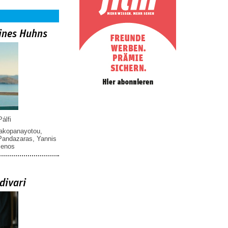
ines Huhns
álfi
iakopanayotou
,
 Pandazaras
,
Yannis
menos
divari