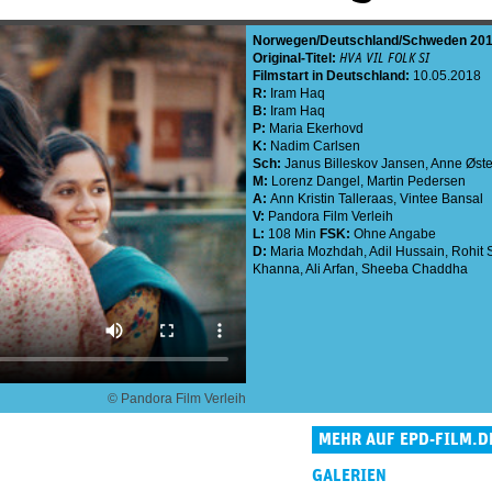
Norwegen
Deutschland
Schweden
20
Original-Titel:
HVA VIL FOLK SI
Filmstart in Deutschland:
10.05.2018
R:
Iram Haq
B:
Iram Haq
P:
Maria Ekerhovd
K:
Nadim Carlsen
Sch:
Janus Billeskov Jansen
,
Anne Øst
M:
Lorenz Dangel
,
Martin Pedersen
A:
Ann Kristin Talleraas
,
Vintee Bansal
V:
Pandora Film Verleih
L:
108 Min
FSK:
Ohne Angabe
D:
Maria Mozhdah
,
Adil Hussain
,
Rohit 
Khanna
,
Ali Arfan
,
Sheeba Chaddha
© Pandora Film Verleih
MEHR AUF EPD-FILM.D
GALERIEN