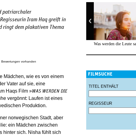
 patriarchaler
Regisseurin Iram Haq greift in
nd ringt dem plakativen Thema
Was werden die Leute s
e Bewertungen vorhanden
FILMSUCHE
ge Mädchen, wie es von einem
er Vater auf sie, eine
TITEL ENTHÄLT
ram Haqs Film »
WAS WERDEN DIE
he vergönnt: Laufen ist eines
REGISSEUR
wedischen Produktion.
einer norwegischen Stadt, aber
milie: ein Mädchen zwischen
 hinter sich. Nisha fühlt sich