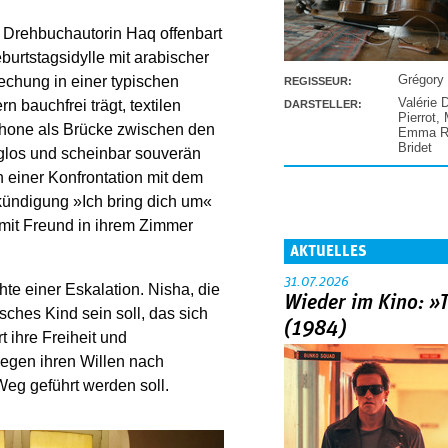
d Drehbuchautorin Haq offenbart
eburtstagsidylle mit arabischer
Grégory
rechung in einer typischen
REGISSEUR:
Valérie 
 bauchfrei trägt, textilen
DARSTELLER:
Pierrot
,
phone als Brücke zwischen den
Emma Ra
Bridet
orglos und scheinbar souverän
h einer Konfrontation mit dem
kündigung »Ich bring dich um«
r mit Freund in ihrem Zimmer
AKTUELLES
31.07.2026
te einer Eskalation. Nisha, die
Wieder im Kino: »
sches Kind sein soll, das sich
(1984)
t ihre Freiheit und
gegen ihren Willen nach
Weg geführt werden soll.