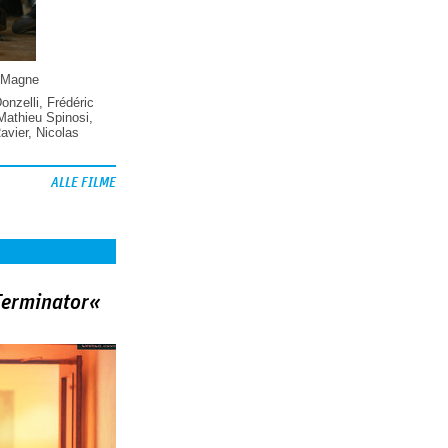
 Magne
Donzelli
,
Frédéric
Mathieu Spinosi
,
vier
,
Nicolas
ALLE FILME
Terminator«