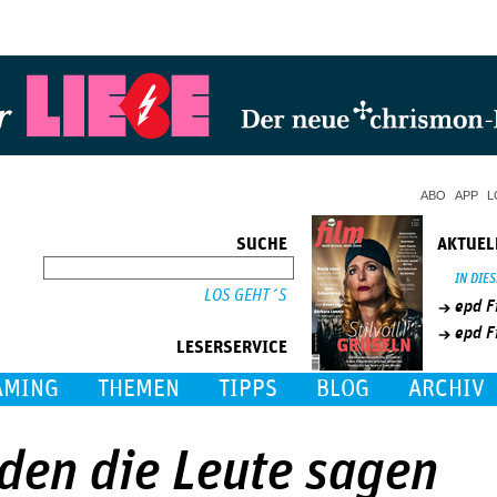
Jump to Navigation
ABO
APP
L
SUCHE
AKTUEL
SUCHE
IN DIE
epd F
epd F
LESERSERVICE
AMING
THEMEN
TIPPS
BLOG
ARCHIV
den die Leute sagen