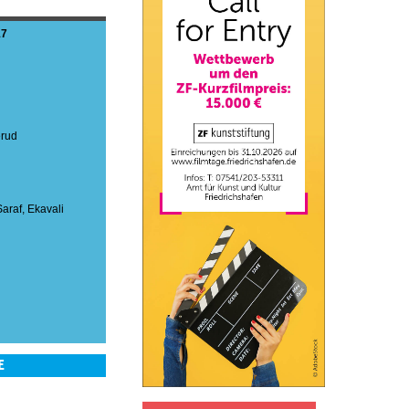
17
erud
Saraf
,
Ekavali
E