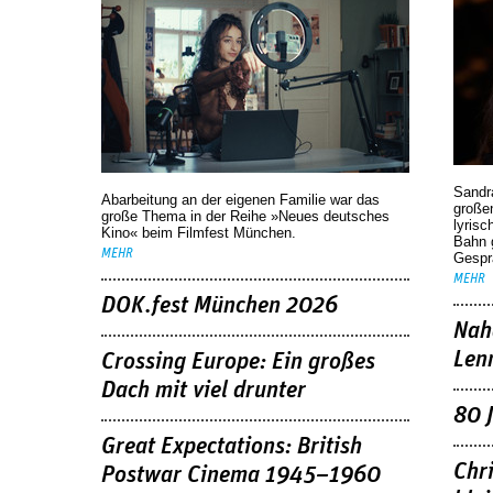
Sandr
Abarbeitung an der eigenen Familie war das
großen
große Thema in der Reihe »Neues deutsches
lyrisc
Kino« beim Filmfest München.
Bahn 
MEHR
Gespr
MEHR
DOK.fest München 2026
Nah
Len
Crossing Europe: Ein großes
Dach mit viel drunter
80 
Great Expectations: British
Chr
Postwar Cinema 1945–1960