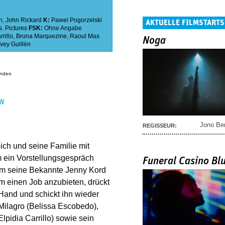
n
,
John Rickard
K:
Pawel Pogorzelski
AKTUELLE FILMSTARTS
. Pictures
FSK:
Ohne Angabe
rrillo
,
Bruna Marquezine
,
Raoul Max
Noga
vey Guillén
anden
EN
Jono Be
REGISSEUR:
ich und seine Familie mit
m ein Vorstellungsgespräch
Funeral Casino Bl
ihm seine Bekannte Jenny Kord
hm einen Job anzubieten, drückt
Hand und schickt ihn wieder
Milagro (Belissa Escobedo),
lpidia Carrillo) sowie sein