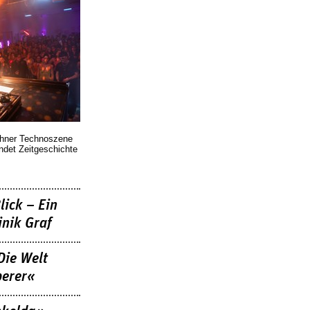
chner Technoszene
indet Zeitgeschichte
lick – Ein
nik Graf
Die Welt
berer«