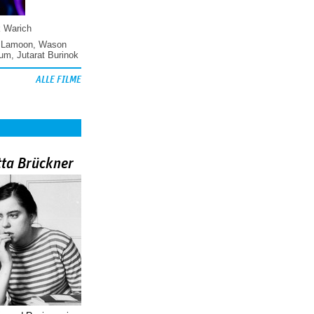
k Warich
 Lamoon
,
Wason
hum
,
Jutarat Burinok
ALLE FILME
tta Brückner