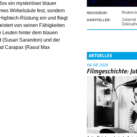
Box ein mysteriöser blauer
imes Wirbelsäule fest, sondern
Roderic
REGISSEUR:
 Hightech-Rüstung ein und fliegt
Jutamat
DARSTELLER:
Dokkat
eistert von seinen Fähigkeiten
e Leuten hinter dem blauen
rd (Susan Sarandon) und der
rad Carapax (Raoul Max
AKTUELLES
06.08.2026
Filmgeschichte: Ju