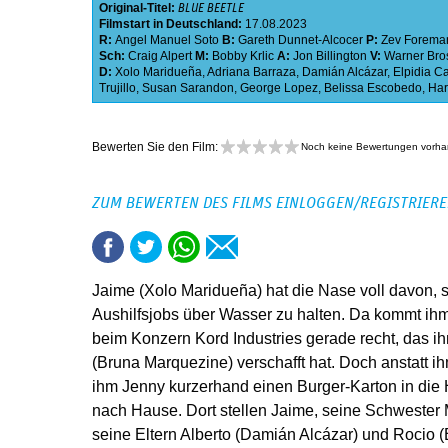
Original-Titel:
BLUE BEETLE
Filmstart in Deutschland:
17.08.2023
R:
Angel Manuel Soto
B:
Gareth Dunnet-Alcocer
P:
Zev Forema
Sch:
Craig Alpert
M:
Bobby Krlic
A:
Jon Billington
V:
Warner Bros
D:
Xolo Maridueña
,
Adriana Barraza
,
Damián Alcázar
,
Elpidia Ca
Trujillo
,
Susan Sarandon
,
George Lopez
,
Belissa Escobedo
,
Har
Bewerten Sie den Film:
Noch keine Bewertungen vorh
ZUM BEWERTEN DES FILMS EINLOGGEN/REGISTRIER
Jaime (Xolo Maridueña) hat die Nase voll davon, s
Aushilfsjobs über Wasser zu halten. Da kommt ih
beim Konzern Kord Industries gerade recht, das 
(Bruna Marquezine) verschafft hat. Doch anstatt i
ihm Jenny kurzerhand einen Burger-Karton in die 
nach Hause. Dort stellen Jaime, seine Schwester 
seine Eltern Alberto (Damián Alcázar) und Rocio (E