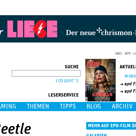
Jump to Navigation
ABO
APP
L
SUCHE
AKTUEL
SUCHE
IN DIE
epd F
epd F
LESERSERVICE
AMING
THEMEN
TIPPS
BLOG
ARCHIV
Beetle
MEHR AUF EPD-FILM.D
GALERIEN