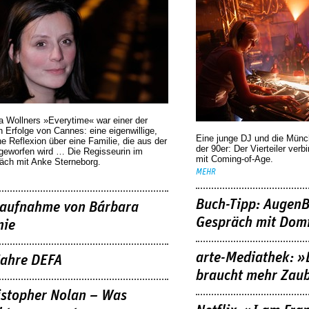
a Wollners »Everytime« war einer der
 Erfolge von Cannes: eine eigenwillige,
Eine junge DJ und die Mün
he Reflexion über eine ­Familie, die aus der
der 90er: Der Vierteiler verb
geworfen wird … Die Regisseurin im
mit Coming-of-Age.
äch mit Anke Sterneborg.
MEHR
Buch-Tipp: AugenB
aufnahme von Bárbara
Gespräch mit Domi
nie
arte-Mediathek: »
Jahre DEFA
braucht mehr Zau
istopher Nolan – Was