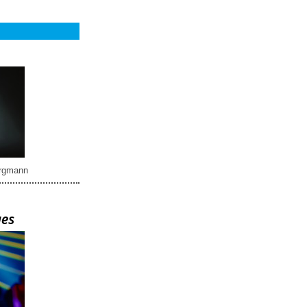
rgmann
ues