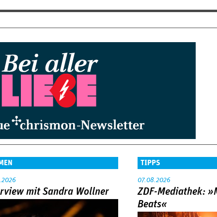
MEN
TIPPS
.2026
07.08.2026
erview mit Sandra Wollner
ZDF-Mediathek: 
Beats«