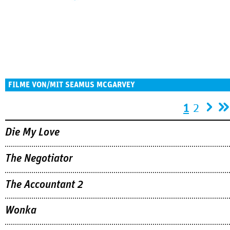
FILME VON/MIT SEAMUS MCGARVEY
Seiten
1
2
Die My Love
The Negotiator
The Accountant 2
Wonka