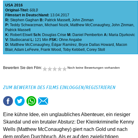
USA
2016
Original-Titel:
GOLD
Filmstart in Deutschland:
13.04.2017
R:
Stephen Gaghan
B:
Patrick Massett
,
John Zinman
P:
Teddy Schwarzman
,
Michael Nozik
,
Matthew McConaughey
,
John Zinman
,
Patrick Massett
K:
Robert Elswit
Sch:
Douglas Crise
M:
Daniel Pemberton
A:
Maria Djurkovic
V:
Studiocanal
L:
121 Min
FSK:
Ohne Angabe
D:
Matthew McConaughey
,
Édgar Ramírez
,
Bryce Dallas Howard
,
Macon
Blair
,
Adam LeFevre
,
Frank Wood
,
Toby Kebbell
,
Corey Stoll
Bewerten Sie den Film:
Noch keine Bewertungen vorhanden
ZUM BEWERTEN DES FILMS EINLOGGEN/REGISTRIEREN
Eine kühne Idee, ein unglaubliches Abenteuer, ein riesiger
Skandal und ein brutaler Absturz: Der Kleinkriminelle Kenny
Wells (Matthew McConaughey) giert nach Gold und nach
dem großen Durchbruch. Als er auf den zwielichtigen