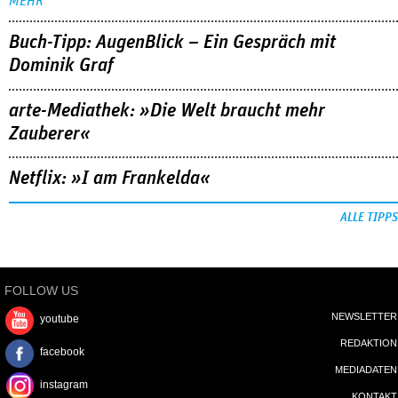
MEHR
Buch-Tipp: AugenBlick – Ein Gespräch mit
Dominik Graf
arte-Mediathek: »Die Welt braucht mehr
Zauberer«
Netflix: »I am Frankelda«
ALLE TIPPS
FOLLOW US
NEWSLETTER
youtube
REDAKTION
facebook
MEDIADATEN
instagram
KONTAKT