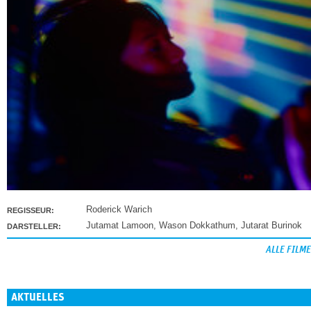
Roderick Warich
REGISSEUR:
Jutamat Lamoon
,
Wason Dokkathum
,
Jutarat Burinok
DARSTELLER:
ALLE FILME
AKTUELLES