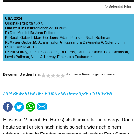
© Splendid Film
USA
2024
Original-Titel:
RIFF RAFF
Filmstart in Deutschland:
27.03.2025
R:
Dito Montiel
B:
John Pollono
P:
Sarah Gabriel
,
Marc Goldberg
,
Adam Paulsen
,
Noah Rothman
K:
Xavier Grobet
M:
Adam Taylor
A:
Kassandra DeAngelis
V:
Splendid Film
L:
103 Min
FSK:
16
D:
Bill Murray
,
Jennifer Coolidge
,
Ed Harris
,
Gabrielle Union
,
Pete Davidson
,
Lewis Pullman
,
Miles J. Harvey
,
Emanuela Postacchini
Bewerten Sie den Film:
Noch keine Bewertungen vorhanden
ZUM BEWERTEN DES FILMS EINLOGGEN/REGISTRIEREN
Einst war Vincent (Ed Harris) als Krimineller unterwegs. Doch
heute sehnt er sich nach nichts so sehr, wie nach einem