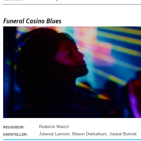
Funeral Casino Blues
Roderick Warich
REGISSEUR:
Jutamat Lamoon
,
Wason Dokkathum
,
Jutarat Burinok
DARSTELLER: