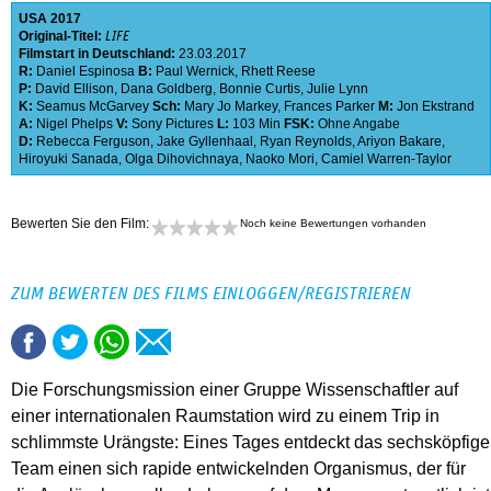
USA
2017
Original-Titel:
LIFE
Filmstart in Deutschland:
23.03.2017
R:
Daniel Espinosa
B:
Paul Wernick
,
Rhett Reese
P:
David Ellison
,
Dana Goldberg
,
Bonnie Curtis
,
Julie Lynn
K:
Seamus McGarvey
Sch:
Mary Jo Markey
,
Frances Parker
M:
Jon Ekstrand
A:
Nigel Phelps
V:
Sony Pictures
L:
103 Min
FSK:
Ohne Angabe
D:
Rebecca Ferguson
,
Jake Gyllenhaal
,
Ryan Reynolds
,
Ariyon Bakare
,
Hiroyuki Sanada
,
Olga Dihovichnaya
,
Naoko Mori
,
Camiel Warren-Taylor
Bewerten Sie den Film:
Noch keine Bewertungen vorhanden
ZUM BEWERTEN DES FILMS EINLOGGEN/REGISTRIEREN
Die Forschungsmission einer Gruppe Wissenschaftler auf
einer internationalen Raumstation wird zu einem Trip in
schlimmste Urängste: Eines Tages entdeckt das sechsköpfige
Team einen sich rapide entwickelnden Organismus, der für