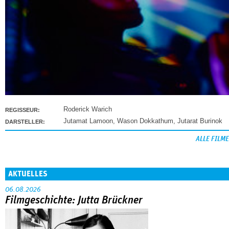
Roderick Warich
REGISSEUR:
Jutamat Lamoon
,
Wason Dokkathum
,
Jutarat Burinok
DARSTELLER:
ALLE FILME
AKTUELLES
06.08.2026
Filmgeschichte: Jutta Brückner