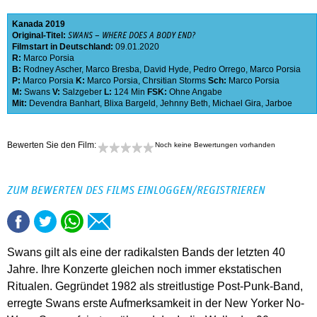
Kanada
2019
Original-Titel:
SWANS – WHERE DOES A BODY END?
Filmstart in Deutschland:
09.01.2020
R:
Marco Porsia
B:
Rodney Ascher
,
Marco Bresba
,
David Hyde
,
Pedro Orrego
,
Marco Porsia
P:
Marco Porsia
K:
Marco Porsia
,
Chrsitian Storms
Sch:
Marco Porsia
M:
Swans
V:
Salzgeber
L:
124 Min
FSK:
Ohne Angabe
Mit:
Devendra Banhart
,
Blixa Bargeld
,
Jehnny Beth
,
Michael Gira
,
Jarboe
Bewerten Sie den Film:
Noch keine Bewertungen vorhanden
ZUM BEWERTEN DES FILMS EINLOGGEN/REGISTRIEREN
Swans gilt als eine der radikalsten Bands der letzten 40
Jahre. Ihre Konzerte gleichen noch immer ekstatischen
Ritualen. Gegründet 1982 als streitlustige Post-Punk-Band,
erregte Swans erste Aufmerksamkeit in der New Yorker No-