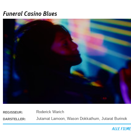
Funeral Casino Blues
Roderick Warich
REGISSEUR:
Jutamat Lamoon
,
Wason Dokkathum
,
Jutarat Burinok
DARSTELLER:
ALLE FILME