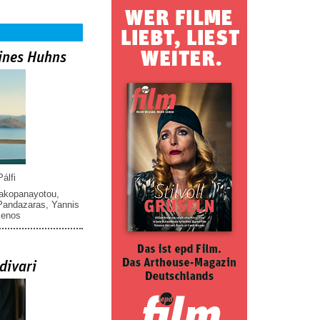
ines Huhns
álfi
iakopanayotou
,
 Pandazaras
,
Yannis
menos
divari