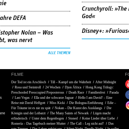
nie
Crunchyroll: »The 
God«
Jahre DEFA
Disney+: »Furious
istopher Nolan – Was
bt, was nervt
ALLE THEMEN
FILME
F
Der Tod ist ein Arschloch
Till – Kampf um die Wahrheit
After Midnight
Rosa und Steintroll
24 Wochen
Djon África
Hong Kong Trilogy:
Preschooled Preoccupied Preposterous
Death Race
Familienfest
Parada
is
Last Vegas
Ella und der schwarze Jaguar
Hello I am David! – Eine
Reise mit David Helfgott
Miss Kicki
Die Bologna-Entführung
Edie –
Für Träume ist es nie zu spät
Nokan – Die Kunst des Ausklangs
Die
iane
Königin und der Leibarzt
The Many Saints of Newark
Lügen macht
erfinderisch
Unter dem Regenbogen
Stoned
Keine Lieder über Liebe
Romería – Das Tagebuch meiner Mutter
The Call – Leg nicht auf!
Das
rote Zimmer
Das Leben gehört uns
Silent Night, Deadly Night
In voller