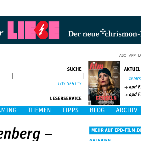
Jump to Navigation
ABO
APP
L
SUCHE
AKTUEL
SUCHE
IN DIE
epd F
epd F
LESERSERVICE
AMING
THEMEN
TIPPS
BLOG
ARCHIV
enberg –
MEHR AUF EPD-FILM.D
GALERIEN