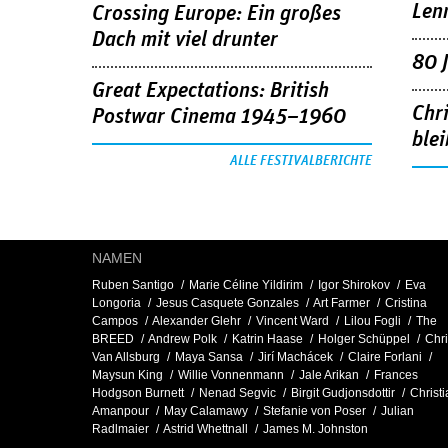
Len
Crossing Europe: Ein großes
Dach mit viel drunter
80 
Great Expectations: British
Chr
Postwar Cinema 1945–1960
blei
ALLE FESTIVALBERICHTE
NAMEN
Ruben Santigo
Marie Céline Yildirim
Igor Shirokov
Eva
Longoria
Jesus Casquete Gonzales
Art Farmer
Cristina
Campos
Alexander Glehr
Vincent Ward
Lilou Fogli
The
BREED
Andrew Polk
Katrin Haase
Holger Schüppel
Chr
Van Allsburg
Maya Sansa
Jirí Machácek
Claire Forlani
Maysun King
Willie Vonnenmann
Jale Arikan
Frances
Hodgson Burnett
Nenad Segvic
Birgit Gudjonsdottir
Christ
Amanpour
May Calamawy
Stefanie von Poser
Julian
Radlmaier
Astrid Whettnall
James M. Johnston