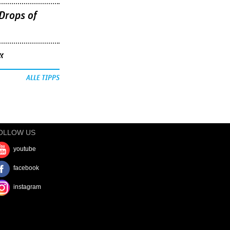
Drops of
«
ALLE TIPPS
OLLOW US
youtube
facebook
instagram