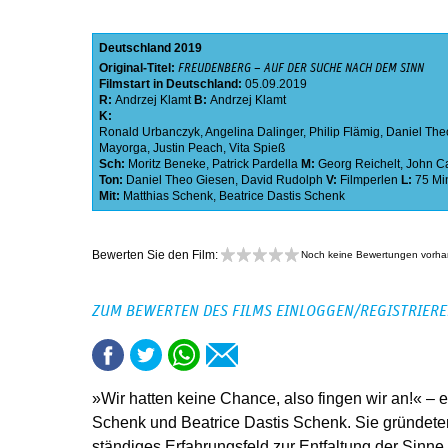
Deutschland
2019
Original-Titel:
FREUDENBERG – AUF DER SUCHE NACH DEM SINN
Filmstart in Deutschland:
05.09.2019
R:
Andrzej Klamt
B:
Andrzej Klamt
K:
Ronald Urbanczyk
,
Angelina Dalinger
,
Philip Flämig
,
Daniel The
Mayorga
,
Justin Peach
,
Vita Spieß
Sch:
Moritz Beneke
,
Patrick Pardella
M:
Georg Reichelt
,
John C
Ton:
Daniel Theo Giesen
,
David Rudolph
V:
Filmperlen
L:
75 Mi
Mit:
Matthias Schenk
,
Beatrice Dastis Schenk
Bewerten Sie den Film:
Noch keine Bewertungen vorh
ZUM BEWERTEN DES FILMS EINLOGGEN/REGISTRIER
»Wir hatten keine Chance, also fingen wir an!« – e
Schenk und Beatrice Dastis Schenk. Sie gründeten
ständiges Erfahrungsfeld zur Entfaltung der Sinn