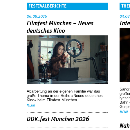
FESTIVALBERICHTE
THE
06.08.2026
03.08
Filmfest München – Neues
Int
deutsches Kino
Sandr
Abarbeitung an der eigenen Familie war das
großen
große Thema in der Reihe »Neues deutsches
lyrisc
Kino« beim Filmfest München.
Bahn 
MEHR
Gespr
MEHR
DOK.fest München 2026
Nah