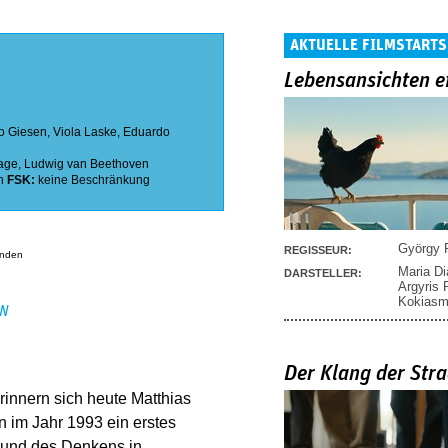
AKTUELLE FILMSTARTS
Lebensansichten e
o Giesen
,
Viola Laske
,
Eduardo
age
,
Ludwig van Beethoven
n
FSK:
keine Beschränkung
György P
REGISSEUR:
anden
Maria D
DARSTELLER:
Argyris
Kokias
EN
Der Klang der Stra
rinnern sich heute Matthias
 im Jahr 1993 ein erstes
e und des Denkens in