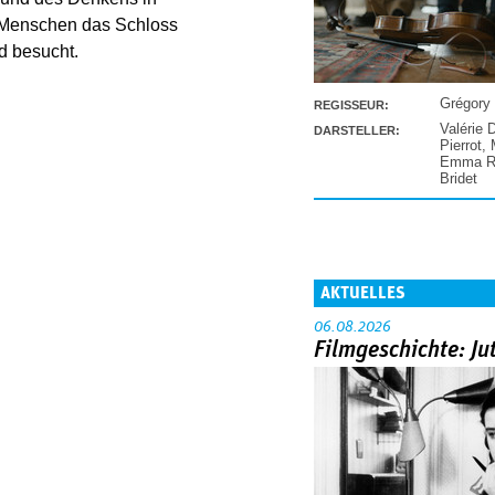
 Menschen das Schloss
d besucht.
Grégory
REGISSEUR:
Valérie 
DARSTELLER:
Pierrot
,
Emma Ra
Bridet
AKTUELLES
06.08.2026
Filmgeschichte: Ju