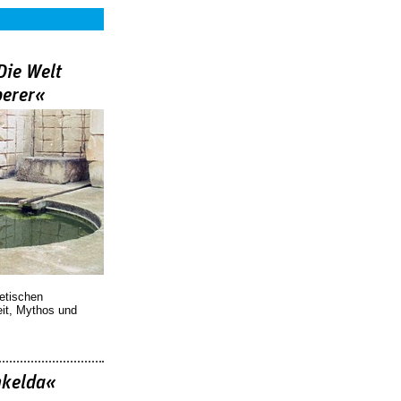
Die Welt
berer«
oetischen
eit, Mythos und
nkelda«