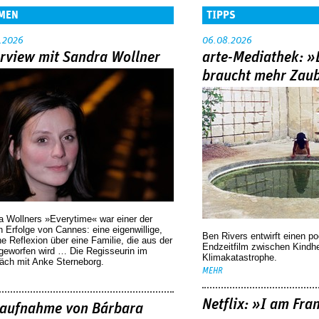
MEN
TIPPS
.2026
06.08.2026
erview mit Sandra Wollner
arte-Mediathek: »
braucht mehr Zau
a Wollners »Everytime« war einer der
 Erfolge von Cannes: eine eigenwillige,
Ben Rivers entwirft einen p
he Reflexion über eine ­Familie, die aus der
Endzeitfilm zwischen Kindh
geworfen wird … Die Regisseurin im
Klimakatastrophe.
äch mit Anke Sterneborg.
MEHR
Netflix: »I am Fra
aufnahme von Bárbara