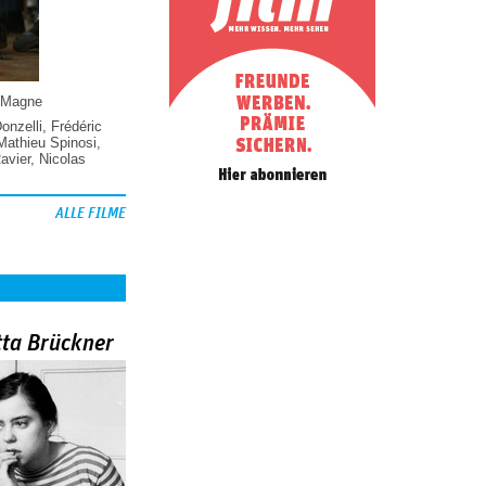
 Magne
Donzelli
,
Frédéric
Mathieu Spinosi
,
vier
,
Nicolas
ALLE FILME
tta Brückner