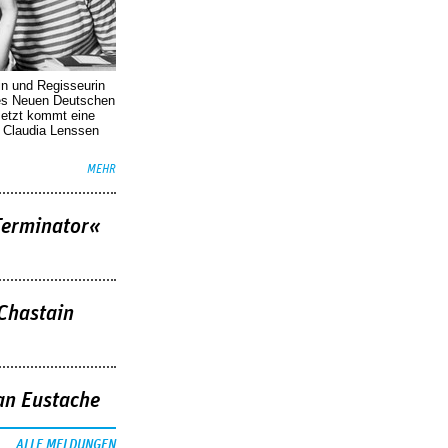
in und Regisseurin
des Neuen Deutschen
Jetzt kommt eine
. Claudia Lenssen
MEHR
Terminator«
 Chastain
an Eustache
ALLE MELDUNGEN