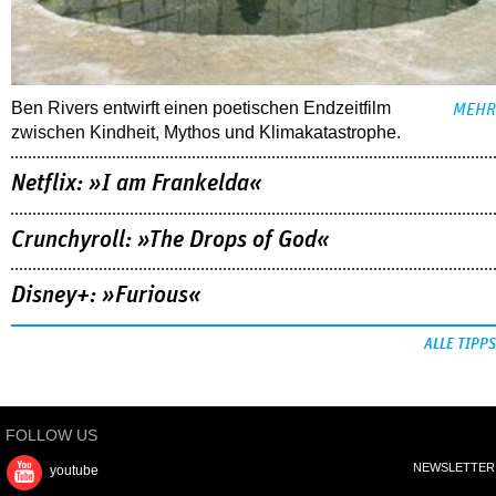
Ben Rivers entwirft einen poetischen Endzeitfilm
MEHR
zwischen Kindheit, Mythos und Klimakatastrophe.
Netflix: »I am Frankelda«
Crunchyroll: »The Drops of God«
Disney+: »Furious«
ALLE TIPPS
FOLLOW US
NEWSLETTER
youtube