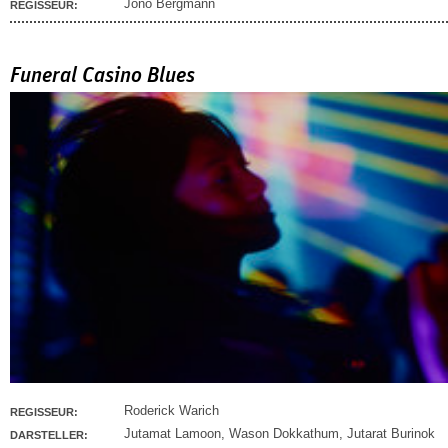
Jono Bergmann
REGISSEUR:
Funeral Casino Blues
Roderick Warich
REGISSEUR:
Jutamat Lamoon
,
Wason Dokkathum
,
Jutarat Burinok
DARSTELLER: