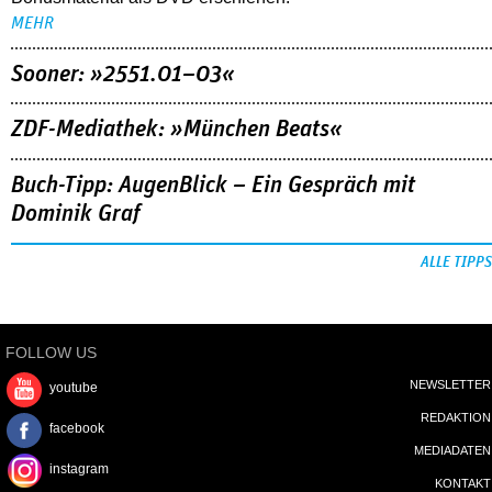
MEHR
Sooner: »2551.01–03«
ZDF-Mediathek: »München Beats«
Buch-Tipp: AugenBlick – Ein Gespräch mit
Dominik Graf
ALLE TIPPS
FOLLOW US
NEWSLETTER
youtube
REDAKTION
facebook
MEDIADATEN
instagram
KONTAKT