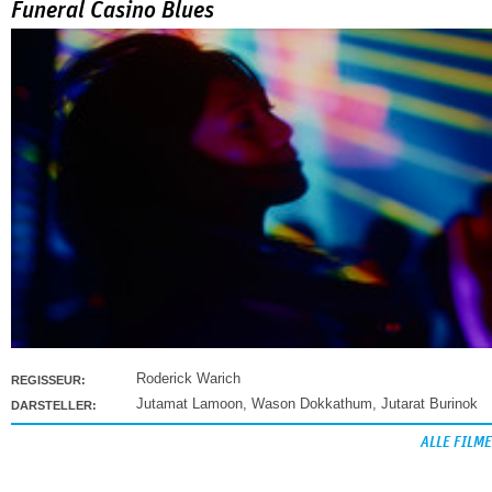
Funeral Casino Blues
Roderick Warich
REGISSEUR:
Jutamat Lamoon
,
Wason Dokkathum
,
Jutarat Burinok
DARSTELLER:
ALLE FILME