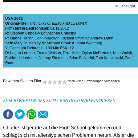
© Capelight
USA
2012
Original-Titel:
THE PERKS OF BEING A WALLFLOWER
Filmstart in Deutschland:
01.11.2012
R:
Stephen Chbosky
B:
Stephen Chbosky
P:
Lianne Halfon
,
John Malkovic
,
Russell Smith
K:
Andrew Dunn
Sch:
Mary Jo Markey
M:
Michael Brook
A:
Inbal Weinberg
V:
Capelight Pictures
L:
103 Min
FSK:
12
D:
Logan Lerman
,
Emma Watson
,
Ezra Miller
,
Dylan McDermott
,
Kate Walsh
,
Patrick de Ledebur
,
Johnny Simmons
,
Brian Balzerini
,
Tom Kruszewski
,
Paul
Rudd
Bewerten Sie den Film:
Noch keine Bewertungen vorhanden
ZUM BEWERTEN DES FILMS EINLOGGEN/REGISTRIEREN
Charlie ist gerade auf die High School gekommen und
schlägt sich mit alterstypischen Problemen herum. Als er die