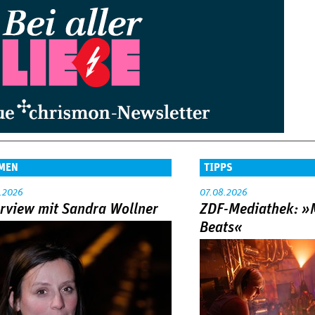
MEN
TIPPS
.2026
07.08.2026
erview mit Sandra Wollner
ZDF-Mediathek: 
Beats«