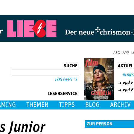
Jump to Navigation
ABO
APP
L
SUCHE
AKTUEL
SUCHE
IN DIE
epd F
epd F
LESERSERVICE
AMING
THEMEN
TIPPS
BLOG
ARCHIV
s Junior
ZUR PERSON