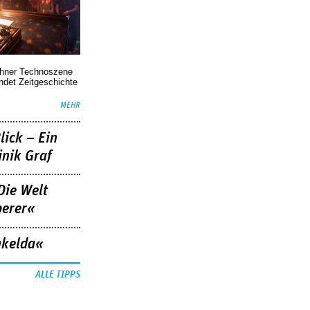
chner Technoszene
indet Zeitgeschichte
MEHR
lick – Ein
nik Graf
Die Welt
berer«
nkelda«
ALLE TIPPS