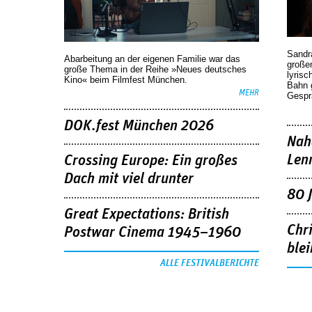
Sandr
Abarbeitung an der eigenen Familie war das
großen
große Thema in der Reihe »Neues deutsches
lyrisc
Kino« beim Filmfest München.
Bahn 
MEHR
Gespr
DOK.fest München 2026
Nah
Len
Crossing Europe: Ein großes
Dach mit viel drunter
80 
Great Expectations: British
Chr
Postwar Cinema 1945–1960
blei
ALLE FESTIVALBERICHTE