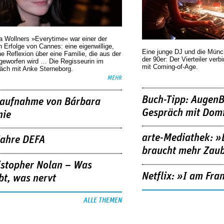
a Wollners »Everytime« war einer der
 Erfolge von Cannes: eine eigenwillige,
Eine junge DJ und die Mün
he Reflexion über eine ­Familie, die aus der
der 90er: Der Vierteiler verb
geworfen wird … Die Regisseurin im
mit Coming-of-Age.
äch mit Anke Sterneborg.
MEHR
Buch-Tipp: AugenB
aufnahme von Bárbara
Gespräch mit Domi
nie
arte-Mediathek: »
Jahre DEFA
braucht mehr Zau
istopher Nolan – Was
Netflix: »I am Fra
bt, was nervt
ALLE THEMEN