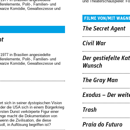
und Theaterschauspieler. Fot
ler­elemente, Polit-, Familien- und
warze Komödie, Gewaltexzesse und
FILME VON/MIT WAGN
The Secret Agent
nt
Civil War
1977 in Brasilien angesiedelte
Der gestiefelte Kat
ler­elemente, Polit-, Familien- und
warze Komödie, Gewaltexzesse und
Wunsch
The Gray Man
Exodus – Der weit
rt sich in seiner dystopischen Vision
 der die USA sich in einem Bürgerkrieg
Trash
irsten Dunst verkörperte Figur einer
lange macht die Dokumentation von
enn die Zivilisation, die diese
Praia do Futuro
oll, in Auflösung begriffen ist?