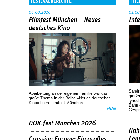
FESTIVALBERICHTE
THE
06.08.2026
03.08
Filmfest München – Neues
Int
deutsches Kino
Sandr
Abarbeitung an der eigenen Familie war das
großen
große Thema in der Reihe »Neues deutsches
lyrisc
Kino« beim Filmfest München.
Bahn 
MEHR
Gespr
DOK.fest München 2026
Nah
Len
Crossing Europe: Ein großes