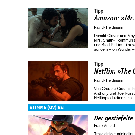
Tipp
Amazon: »Mr.
Patrick Heidmann
Donald Glover und Maya
Mrs. Smith«, kommunizi
und Brad Pitt im Film v
sondern – oh Wunder –
Tipp
Netflix: »The
Patrick Heidmann
Von Grau zu Grau: »Th
Anthony und Joe Russo 
Netflixproduktion sein.
STIMME (OV) BEI
Der gestiefelte
Frank Arnold
Trotz einiger originelle