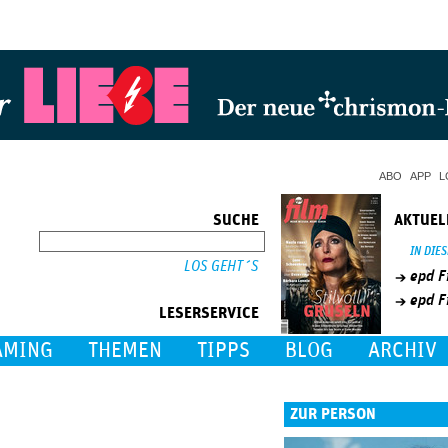
Jump to Navigation
ABO
APP
L
SUCHE
AKTUEL
SUCHE
IN DIE
epd F
epd F
LESERSERVICE
AMING
THEMEN
TIPPS
BLOG
ARCHIV
ZUR PERSON