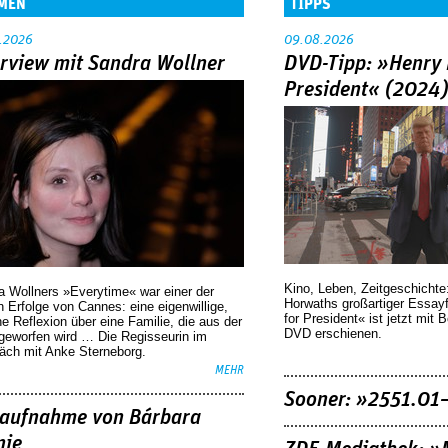
MEN
TIPPS
.2026
09.08.2026
erview mit Sandra Wollner
DVD-Tipp: »Henry 
President« (2024
Kino, Leben, Zeitgeschichte
a Wollners »Everytime« war einer der
Horwaths großartiger Essay
 Erfolge von Cannes: eine eigenwillige,
for President« ist jetzt mit 
he Reflexion über eine ­Familie, die aus der
DVD erschienen.
geworfen wird … Die Regisseurin im
äch mit Anke Sterneborg.
MEHR
Sooner: »2551.01
aufnahme von Bárbara
nie