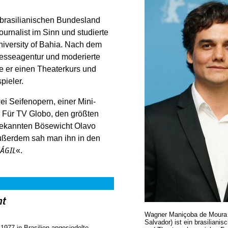
brasilianischen Bundesland
ournalist im Sinn und studierte
iversity of Bahia. Nach dem
resseagentur und moderierte
e er einen Theaterkurs und
pieler.
ei Seifenopern, einer Mini-
 Für TV Globo, den größten
 bekannten Bösewicht Olavo
ußerdem sah man ihn in den
«.
ÁGIL
nt
Wagner Maniçoba de Moura (
Salvador) ist ein brasilianis
1977 in Brasilien angesiedelte