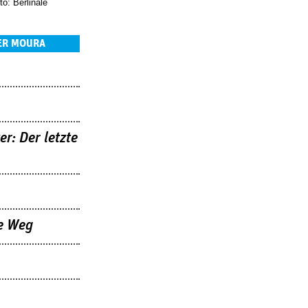
o: Berlinale
ER MOURA
er: Der letzte
e Weg