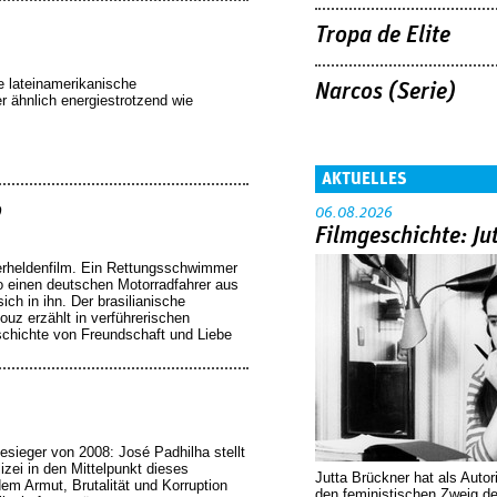
Tropa de Elite
e lateinamerikanische
Narcos (Serie)
r ähnlich energiestrotzend wie
AKTUELLES
o
06.08.2026
Filmgeschichte: Ju
erheldenfilm. Ein Rettungsschwimmer
ro einen deutschen Motorradfahrer aus
ich in ihn. Der brasilianische
uz erzählt in verführerischen
chichte von Freundschaft und Liebe
lesieger von 2008: José Padhilha stellt
lizei in den Mittelpunkt dieses
Jutta Brückner hat als Autor
em Armut, Brutalität und Korruption
den feministischen Zweig 