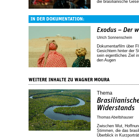
die brasilianische Gese
IN DER DOKUMENTATION:
Exodus – Der w
Ulrich Sonnenschein
Dokumentarfilm über F
Gesichtern hinter der S
sein eigentliches Ziel
den Augen
WEITERE INHALTE ZU WAGNER MOURA
Thema
Brasilianische
Widerstands
Thomas Abeltshauser
Zwischen Wut, Hoffnung
Stimmen, die das brasil
Überblick in Kurzporträ