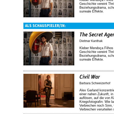
Geschichte vereint Thril
Beziehungsdrama, sch
surreale Effekte.
ALS SCHAUSPIELER/IN:
The Secret Age
Dietmar Kanthak
Kleber Mendoça Filhos 
Geschichte vereint Thril
Beziehungsdrama, sch
surreale Effekte.
Civil War
Barbara Schweizerhof
Alex Garland konzentrie
einer nahen Zukunft, in
auflösen, auf die von K
Kriegsfotografin: Wie 
Verbrechen noch Sinn, w
Verbrechen verurteilen s