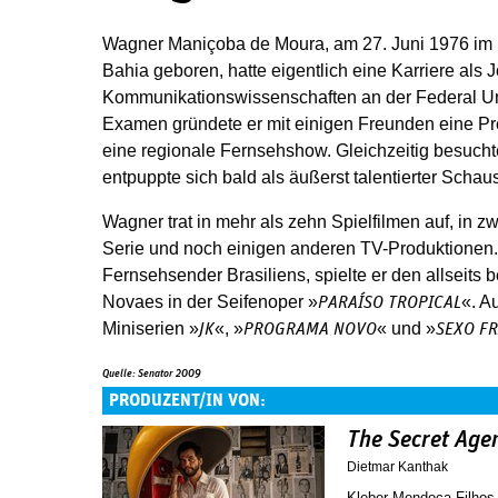
Wagner Maniçoba de Moura, am 27. Juni 1976 im 
Bahia geboren, hatte eigentlich eine Karriere als J
Kommunikationswissenschaften an der Federal Un
Examen gründete er mit einigen Freunden eine P
eine regionale Fernsehshow. Gleichzeitig besucht
entpuppte sich bald als äußerst talentierter Schaus
Wagner trat in mehr als zehn Spielfilmen auf, in zw
Serie und noch einigen anderen TV-Produktionen.
Fernsehsender Brasiliens, spielte er den allseits
Novaes in der Seifenoper »
«. A
PARAÍSO TROPICAL
Miniserien »
«, »
« und »
JK
PROGRAMA NOVO
SEXO FR
Quelle: Senator 2009
PRODUZENT/IN VON:
The Secret Age
Dietmar Kanthak
Kleber Mendoça Filhos 