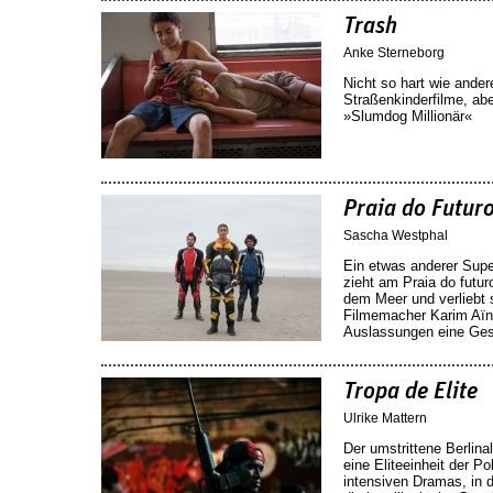
Trash
Anke Sterneborg
Nicht so hart wie ander
Straßenkinderfilme, abe
»Slumdog Millionär«
Praia do Futur
Sascha Westphal
Ein etwas anderer Sup
zieht am Praia do futu
dem Meer und verliebt s
Filmemacher Karim Aïno
Auslassungen eine Ges
Tropa de Elite
Ulrike Mattern
Der umstrittene Berlina
eine Eliteeinheit der Po
intensiven Dramas, in d