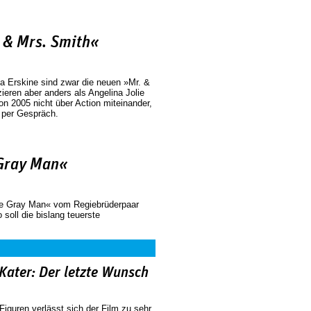
 & Mrs. Smith«
 Erskine sind zwar die neuen »Mr. &
eren aber anders als Angelina Jolie
on 2005 nicht über Action miteinander,
 per Gespräch.
 Gray Man«
e Gray Man« vom Regiebrüderpaar
soll die bislang teuerste
 Kater: Der letzte Wunsch
r Figuren verlässt sich der Film zu sehr