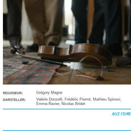
Grégory Magne
REGISSEUR:
Valérie Donzelli
,
Frédéric Pierrot
,
Mathieu Spinosi
,
DARSTELLER:
Emma Ravier
,
Nicolas Bridet
ALLE FILME