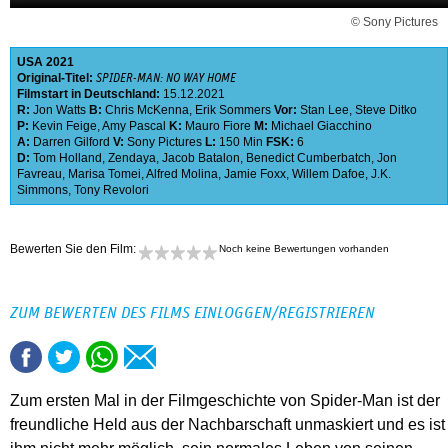
© Sony Pictures
USA
2021
Original-Titel:
SPIDER-MAN: NO WAY HOME
Filmstart in Deutschland:
15.12.2021
R:
Jon Watts
B:
Chris McKenna
,
Erik Sommers
Vor:
Stan Lee
,
Steve Ditko
P:
Kevin Feige
,
Amy Pascal
K:
Mauro Fiore
M:
Michael Giacchino
A:
Darren Gilford
V:
Sony Pictures
L:
150 Min
FSK:
6
D:
Tom Holland
,
Zendaya
,
Jacob Batalon
,
Benedict Cumberbatch
,
Jon
Favreau
,
Marisa Tomei
,
Alfred Molina
,
Jamie Foxx
,
Willem Dafoe
,
J.K.
Simmons
,
Tony Revolori
Bewerten Sie den Film:
Noch keine Bewertungen vorhanden
ZUM BEWERTEN DES FILMS EINLOGGEN/REGISTRIEREN
Zum ersten Mal in der Filmgeschichte von Spider-Man ist der
freundliche Held aus der Nachbarschaft unmaskiert und es ist