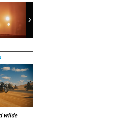
N
d wilde