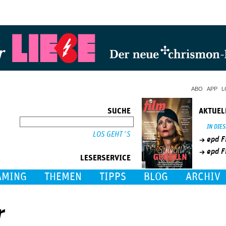
Jump to Navigation
ABO
APP
L
SUCHE
AKTUEL
SUCHE
IN DIE
epd F
epd F
LESERSERVICE
AMING
THEMEN
TIPPS
BLOG
ARCHIV
r