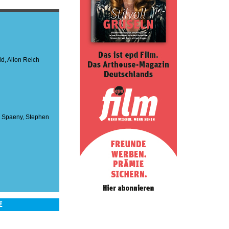
ld
,
Allon Reich
e Spaeny
,
Stephen
E