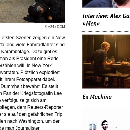
Interview: Alex Ga
»Men«
© A24 / DCM
Die ersten Szenen zeigen ein New
ffallend viele Fahrradfahrer sind
r Karambolage. Dazu gibt es
an als Präsident eine Rede
rzählen will. In New York
rräten. Plötzlich explodiert
it ihrem Fotoapparat dabei.
r Dummheit bewahrt. Es stellt
n Fan der Kriegsfotografin Lee
Ex Machina
 verfolgt, zeigt sich am
 Kollegen, dem Reuters-Reporter
 sie auf den gefährlichen Trip
llen nach Washington, um den
rde man Journalisten