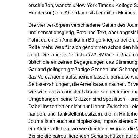
erschießen, wandte »New York Times«-Kollege 
Henderson) ein. Aber dann sitzt er mit im Minibus.
Die vier verkörpern verschiedene Seiten des Journ
und sensationsgierig, Foto und Text, aber angesicht
Fahrt durch ein Amerika im Bürgerkrieg antreffen,
Rolle mehr. Was für sich genommen schon den Ni
zeigt. Die längste Zeit ist »
« ein Roadmo
CIVIL WAR
üblich die einzelnen Begegnungen das Stimmung
Garland gelingen großartige Szenen und Schnapp
das Vergangene aufscheinen lassen, genauso wie
Selbsterzählungen, die Amerika ausmachen. Er ver
wie wir sie etwa aus der Ukraine kennenlernen mu
Umgebungen, seine Skizzen sind spezifisch – un
Dabei inszeniert er nicht nur Horror. Zwischen L
hängen, und Tankstellenbesitzern, die im Hinterhof
Journalisten auch auf hippieskes, improvisierte
ein Kleinstädtchen, wo wie durch ein Wunder die 
Bis sie die patrouillierenden Scharfschützen auf