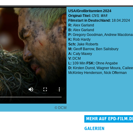
USA
Großbritannien
2024
Original-Titel:
CIVIL WAR
Filmstart in Deutschland:
18.04.2024
R:
Alex Garland
B:
Alex Garland
P:
Gregory Goodman
,
Andrew Macdona
K:
Rob Hardy
Sch:
Jake Roberts
M:
Geoff Barrow
,
Ben Salisbury
A:
Caty Maxey
V:
DCM
L:
109 Min
FSK:
Ohne Angabe
D:
Kirsten Dunst
,
Wagner Moura
,
Caile
McKinley Henderson
,
Nick Offerman
© DCM
MEHR AUF EPD-FILM.D
GALERIEN