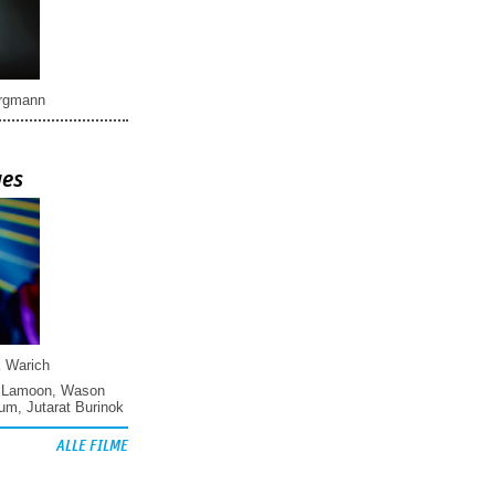
rgmann
ues
k Warich
 Lamoon
,
Wason
hum
,
Jutarat Burinok
ALLE FILME