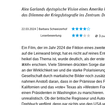
Alex Garlands dystopische Vision eines Amerika i
das Dilemma der Kriegsfotografie ins Zentrum: Dr
22.03.2024
Barbara Schweizerhof
⌀
Leserbewertung
3
(S
Ein Film, der im Jahr 2024 die Fiktion eines zwei
auf die Leinwand bringt, hat es nicht auf reines 
heikel das Thema ist, wurde deutlich, als der erste
« erschien. Viele Stimmen drückten Sorge dar
WAR
an der Wirklichkeit sei und die starke Polarisieru
Gesellschaft durch martialische Bilder noch zusät
nahmen Anstoß daran, dass in der Prämisse des F
Kalifornien und das »rote« Texas als »Western 
einen Präsidenten in Washington zu marschieren. 
unrealistisch. Ob der britische Regisseur und Autor
Drehbuch verfilmt, denn gar nichts von den USA 