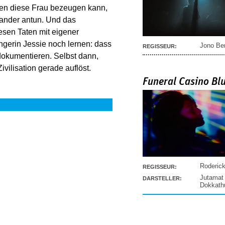
hen diese Frau bezeugen kann,
nander antun. Und das
sen Taten mit eigener
ngerin Jessie noch lernen: dass
Jono Be
REGISSEUR:
dokumentieren. Selbst dann,
vilisation gerade auflöst.
Funeral Casino Bl
Roderic
REGISSEUR:
Jutamat
DARSTELLER:
Dokkat