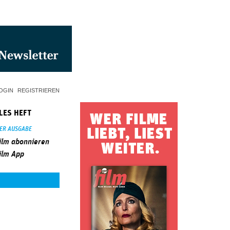
OGIN
REGISTRIEREN
LES HEFT
SER AUSGABE
ilm abonnieren
ilm App