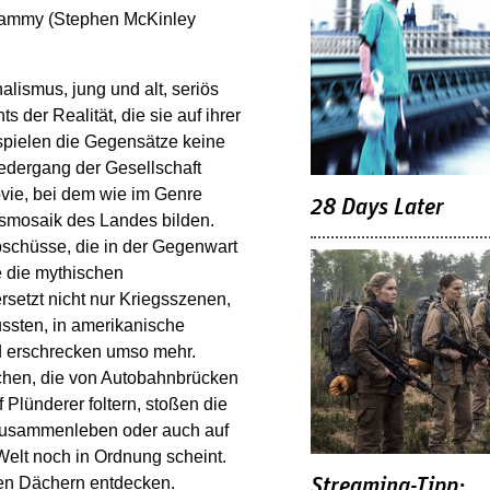
Sammy (Stephen McKinley
alismus, jung und alt, seriös
s der Realität, die sie auf ihrer
 spielen die Gegensätze keine
edergang der Gesellschaft
vie, bei dem wie im Genre
28 Days Later
smosaik des Landes bilden.
schüsse, die in der Gegenwart
 die mythischen
setzt nicht nur Kriegsszenen,
ssten, in amerikanische
d erschrecken umso mehr.
eichen, die von Autobahnbrücken
 Plünderer foltern, stoßen die
s Zusammenleben oder auch auf
Welt noch in Ordnung scheint.
 den Dächern entdecken.
Streaming-Tipp: