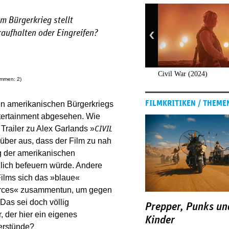
m Bürgerkrieg stellt
aufhalten oder Eingreifen?
Civil War (2024)
timmen:
2
)
FILMKRITIKEN / THEME
ten amerikanischen Bürgerkriegs
Entertainment abgesehen. Wie
 Trailer zu Alex Garlands »
CIVIL
über aus, dass der Film zu nah
ng der amerikanischen
zlich befeuern würde. Andere
ilms sich das »blaue«
Forces« zusammentun, um gegen
Das sei doch völlig
Prepper, Punks un
, der hier ein eigenes
Kinder
verstünde?