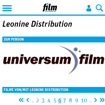
Jump to Navigation
Leonine Distribution
ZUR PERSON
FILME VON/MIT LEONINE DISTRIBUTION
Seiten
2
3
4
5
6
7
8
9
10
…
…