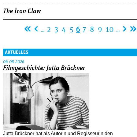
The Iron Claw
Seiten
2
3
4
5
6
7
8
9
10
…
…
AKTUELLES
06.08.2026
Filmgeschichte: Jutta Brückner
Jutta Brückner hat als Autorin und Regisseurin den