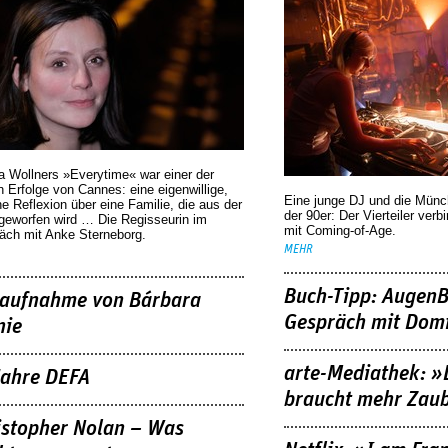
a Wollners »Everytime« war einer der
 Erfolge von Cannes: eine eigenwillige,
Eine junge DJ und die Mün
he Reflexion über eine ­Familie, die aus der
der 90er: Der Vierteiler verb
geworfen wird … Die Regisseurin im
mit Coming-of-Age.
äch mit Anke Sterneborg.
MEHR
Buch-Tipp: AugenB
aufnahme von Bárbara
Gespräch mit Domi
nie
arte-Mediathek: »
Jahre DEFA
braucht mehr Zau
istopher Nolan – Was