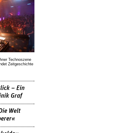
chner Technoszene
indet Zeitgeschichte
lick – Ein
nik Graf
Die Welt
berer«