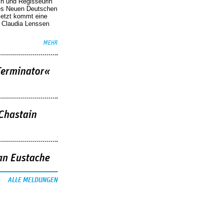
in und Regisseurin
des Neuen Deutschen
Jetzt kommt eine
. Claudia Lenssen
MEHR
Terminator«
 Chastain
an Eustache
ALLE MELDUNGEN