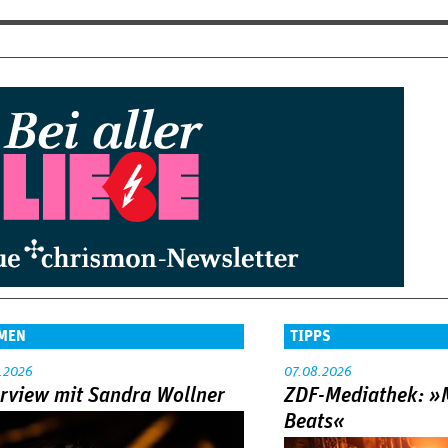
MEN
TIPPS
.2026
07.08.2026
erview mit Sandra Wollner
ZDF-Mediathek: 
Beats«