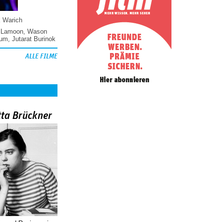
k Warich
 Lamoon
,
Wason
hum
,
Jutarat Burinok
ALLE FILME
tta Brückner