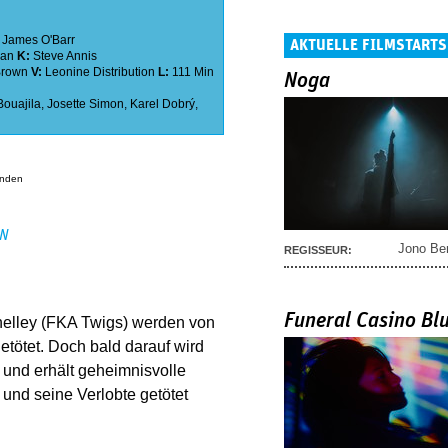
:
James O'Barr
AKTUELLE FILMSTARTS
man
K:
Steve Annis
Brown
V:
Leonine Distribution
L:
111 Min
Noga
Bouajila
,
Josette Simon
,
Karel Dobrý
,
anden
EN
Jono Be
REGISSEUR:
Funeral Casino Bl
Shelley (FKA Twigs) werden von
etötet. Doch bald darauf wird
 und erhält geheimnisvolle
 und seine Verlobte getötet