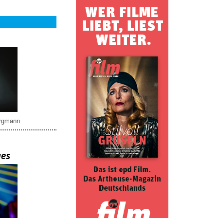
rgmann
ues