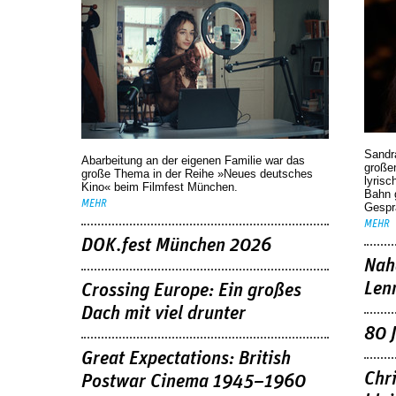
Sandr
Abarbeitung an der eigenen Familie war das
großen
große Thema in der Reihe »Neues deutsches
lyrisc
Kino« beim Filmfest München.
Bahn 
MEHR
Gespr
MEHR
DOK.fest München 2026
Nah
Len
Crossing Europe: Ein großes
Dach mit viel drunter
80 
Great Expectations: British
Chr
Postwar Cinema 1945–1960