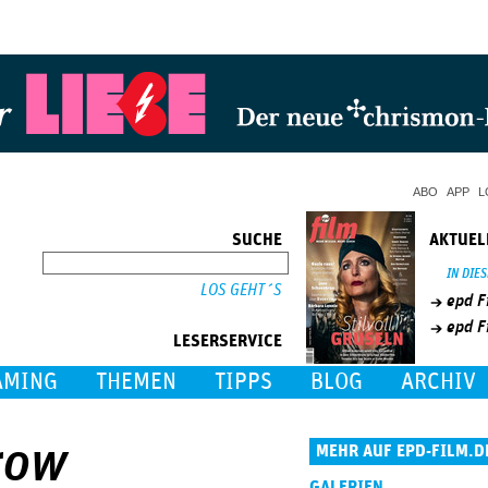
Jump to Navigation
ABO
APP
L
SUCHE
AKTUEL
SUCHE
IN DIE
epd F
epd F
LESERSERVICE
AMING
THEMEN
TIPPS
BLOG
ARCHIV
row
MEHR AUF EPD-FILM.D
GALERIEN