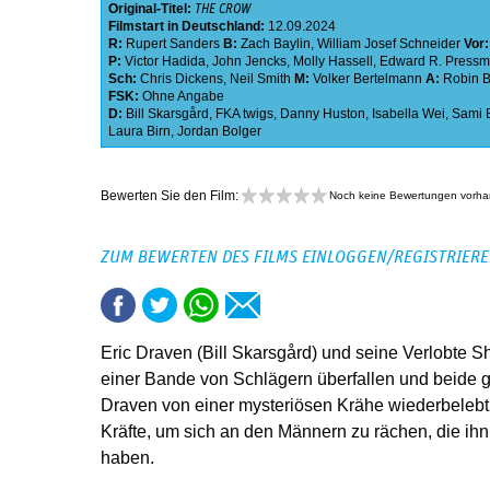
Original-Titel:
THE CROW
Filmstart in Deutschland:
12.09.2024
R:
Rupert Sanders
B:
Zach Baylin
,
William Josef Schneider
Vor
P:
Victor Hadida
,
John Jencks
,
Molly Hassell
,
Edward R. Press
Sch:
Chris Dickens
,
Neil Smith
M:
Volker Bertelmann
A:
Robin 
FSK:
Ohne Angabe
D:
Bill Skarsgård
,
FKA twigs
,
Danny Huston
,
Isabella Wei
,
Sami 
Laura Birn
,
Jordan Bolger
Bewerten Sie den Film:
Noch keine Bewertungen vorh
ZUM BEWERTEN DES FILMS EINLOGGEN/REGISTRIER
Eric Draven (Bill Skarsgård) und seine Verlobte 
einer Bande von Schlägern überfallen und beide g
Draven von einer mysteriösen Krähe wiederbelebt
Kräfte, um sich an den Männern zu rächen, die ihn
haben.