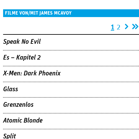
FILME VON/MIT JAMES MCAVOY
Seiten
1
2
Speak No Evil
Es – Kapitel 2
X-Men: Dark Phoenix
Glass
Grenzenlos
Atomic Blonde
Split