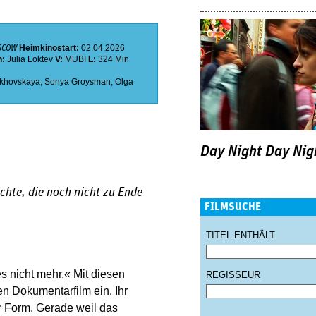
Heimkinostart:
02.04.2026
OSCOW
h:
Julia Loktev
V:
MUBI
L:
324 Min
okhovskaya
,
Sonya Groysman
,
Olga
Day Night Day Nig
chte, die noch nicht zu Ende
FILMSUCHE
TITEL ENTHÄLT
s nicht mehr.« Mit diesen
REGISSEUR
en Dokumentarfilm ein. Ihr
er Form. Gerade weil das