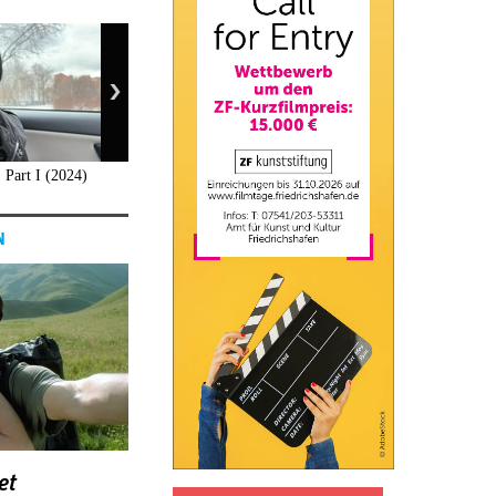
 Part I (2024)
N
et