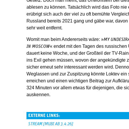
Gesetz. Doch man meint, das Unwohlsein bei di
ablesen zu können. Tatsächlich wird das Foto nie
erübrigt sich auch der viel zu oft bemühte Vergle
Russland bereits 2021 gang und gäbe war, davon
sehr weit entfernt.
Womit man beim Andererseits wäre: »
MY UNDESIRA
« endet mit den Tagen des russischen Ü
IN MOSCOW
dauert keine Woche, und der Großteil der TV-Rain-
ins Exil gehen müssen, wovon der angekündigte zw
sicher erneut sehr interessant werden wird. Denn
Weglassen und zur Zuspitzung könnte Loktev ein s
erreichen und einen wichtigen Beitrag zur Aufkläru
324 Minuten vor allem etwas für diejenigen, die s
auskennen.
EXTERNE LINKS:
STREAM [MUBI AB 3.4.26]