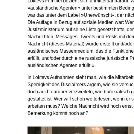
Loktevs Filmtitel bezieht sich unmittelbar darauf:
»ausländische Agenten« unter bestimmten Beding
war das unter dem Label »Unerwünscht«, der nächs
Die Auflage in Bezug auf soziale Medien war: We
Justizministerium auf seine Liste gesetzt hatte, de
Nachrichten, Messages, Tweets und Posts mit de
Nachricht (dieses Material) wurde erstellt und/oder
ausländisches Massenmedium, das die Funktione
erfüllt, und/oder durch eine russische juristische 
ausländischen Agenten erfüllt.«
In Loktevs Aufnahmen sieht man, wie die Mitarbeit
Sperrigkeit des Disclaimers ärgern, wie sie vers
doch auch darüber verzweifeln, wie bürokratisch g
gestaltet ist. Wer will schon weiterlesen, wenn er 
arbeiten muss? Welche Nachricht wird noch erns
Bemerkung kommt noch an?