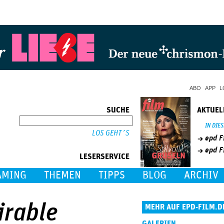
Jump to Navigation
ABO
APP
L
SUCHE
AKTUEL
SUCHE
IN DIE
epd F
epd F
LESERSERVICE
AMING
THEMEN
TIPPS
BLOG
ARCHIV
irable
MEHR AUF EPD-FILM.D
GALERIEN