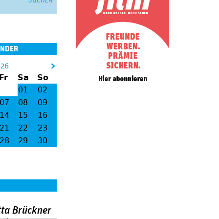
ENDER
026
&
Fr
Sa
So
gt
01
02
;
07
08
09
14
15
16
21
22
23
28
29
30
tta Brückner