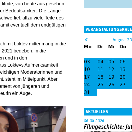
u filmte, von heute aus gesehen
cher Bedeutsamkeit. Die Länge
hwerfiel, allzu viele Teile des
damit eventuell dem endgültigen
VERANSTALTUNGSKAL
&
August 2
sich mit Loktev mittenmang in die
Mo
Di
Mi
Do
lt;
r 2021 begeben, in die
en und in den
03
04
05
06
dass Loktevs Aufmerksamkeit
10
11
12
13
 wichtigen Moderatorinnen und
17
18
19
20
, steht im Mittelpunkt. Aber
24
25
26
27
gement von jüngeren und
31
eurin ein Auge.
AKTUELLES
06.08.2026
Filmgeschichte: Ju