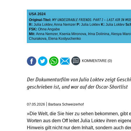
USA
2024
Original-Titel:
MY UNDESIRABLE FRIENDS: PART I – LAST AIR IN M
R:
Julia Loktev
,
Anna Nemzer
P:
Julia Loktev
K:
Julia Loktev
Sc
FSK:
Ohne Angabe
Mit:
Anna Nemzer
,
Ksenia Mironova
,
Irina Dolinina
,
Alesya Mar
Churakova
,
Elena Kostyuchenko
KOMMENTARE (0)
Der Dokumentarfilm von Julia Loktev zeigt Geschi
geschrieben ist, und war auf der Oscar-Shortlist
07.05.2026
Barbara Schweizerhof
»Die Welt, die Sie hier zu sehen bekommen, gibt e
Worten aus dem Off leitet Julia Loktev ihren eigen
Hinweis gilt nicht nur dem Inhalt, sondern auch d