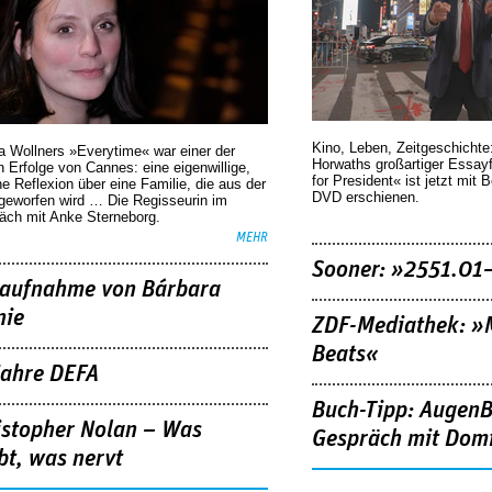
Kino, Leben, Zeitgeschichte
a Wollners »Everytime« war einer der
Horwaths großartiger Essay
 Erfolge von Cannes: eine eigenwillige,
for President« ist jetzt mit 
he Reflexion über eine ­Familie, die aus der
DVD erschienen.
geworfen wird … Die Regisseurin im
äch mit Anke Sterneborg.
MEHR
Sooner: »2551.01
aufnahme von Bárbara
nie
ZDF-Mediathek: 
Beats«
Jahre DEFA
Buch-Tipp: AugenB
istopher Nolan – Was
Gespräch mit Domi
bt, was nervt