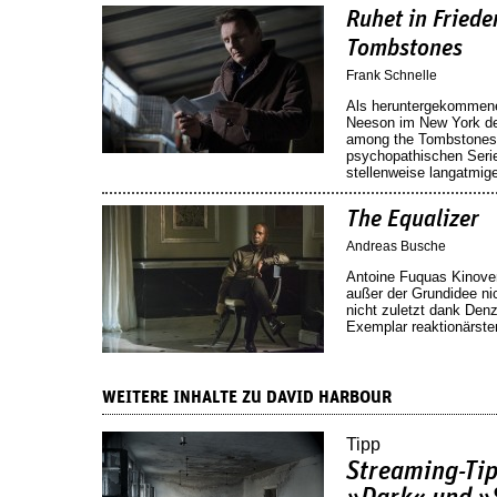
Ruhet in Fried
Tombstones
Frank Schnelle
Als heruntergekommene
Neeson im New York de
among the Tombstones«
psychopathischen Serie
stellenweise langatmi
The Equalizer
Andreas Busche
Antoine Fuquas Kinove
außer der Grundidee nic
nicht zuletzt dank Den
Exemplar reaktionärst
WEITERE INHALTE ZU DAVID HARBOUR
Tipp
Streaming-Tip