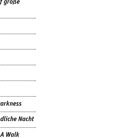
uf große
Darkness
ödliche Nacht
 A Walk