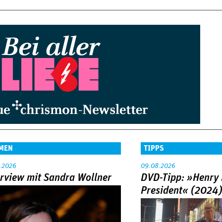
MEN
TIPPS
.2026
09.08.2026
erview mit Sandra Wollner
DVD-Tipp: »Henry 
President« (2024