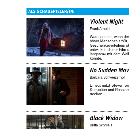
ALS SCHAUSPIELER/IN:
Violent Night
Frank Arnold
Was passiert, wenn de
böser Menschen stößt, 
Geschenkeverteilens s
entwickelt dieser Film 
langsam« mit dem Weih
könnte.
No Sudden Mov
Barbara Schweizerhof
Erneut nutzt Steven S
Korruption und Rassis
trocken
Black Widow
Britta Schmeis