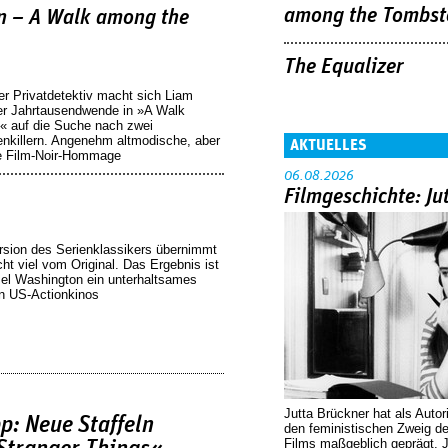
among the Tombst
en – A Walk among the
The Equalizer
r Privatdetektiv macht sich Liam
r Jahrtausendwende in »A Walk
 auf die Suche nach zwei
nkillern. Angenehm altmodische, aber
AKTUELLES
ge Film-Noir-Hommage
06.08.2026
Filmgeschichte: Ju
rsion des Serienklassikers übernimmt
ht viel vom Original. Das Ergebnis ist
zel Washington ein unterhaltsames
en US-Actionkinos
Jutta Brückner hat als Autor
p: Neue Staffeln
den feministischen Zweig 
Films maßgeblich geprägt. 