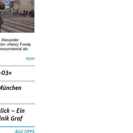
: Alexander
film »Henry Fonda
Bonusmaterial als
MEHR
–03«
»München
lick – Ein
nik Graf
ALLE TIPPS