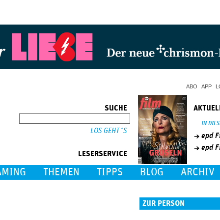
Jump to Navigation
ABO
APP
L
SUCHE
AKTUEL
SUCHE
IN DIE
epd F
epd F
LESERSERVICE
AMING
THEMEN
TIPPS
BLOG
ARCHIV
ZUR PERSON