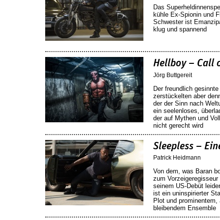
Das Superheldinnenspek
kühle Ex-Spionin und F
Schwester ist Emanzipa
klug und spannend
Hellboy – Call 
Jörg Buttgereit
Der freundlich gesinnt
zerstückelten aber den
der der Sinn nach Weltu
ein seelenloses, überl
der auf Mythen und Vo
nicht gerecht wird
Sleepless – Ein
Patrick Heidmann
Von dem, was Baran bo
zum Vorzeigeregisseur 
seinem US-Debüt leide
ist ein uninspirierter S
Plot und prominentem, 
bleibendem Ensemble