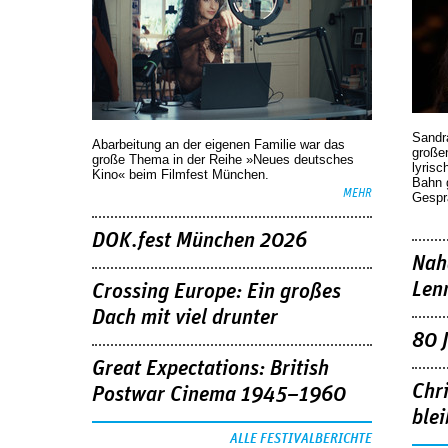
Sandr
Abarbeitung an der eigenen Familie war das
großen
große Thema in der Reihe »Neues deutsches
lyrisc
Kino« beim Filmfest München.
Bahn 
MEHR
Gespr
DOK.fest München 2026
Nah
Len
Crossing Europe: Ein großes
Dach mit viel drunter
80 
Great Expectations: British
Chr
Postwar Cinema 1945–1960
blei
ALLE FESTIVALBERICHTE