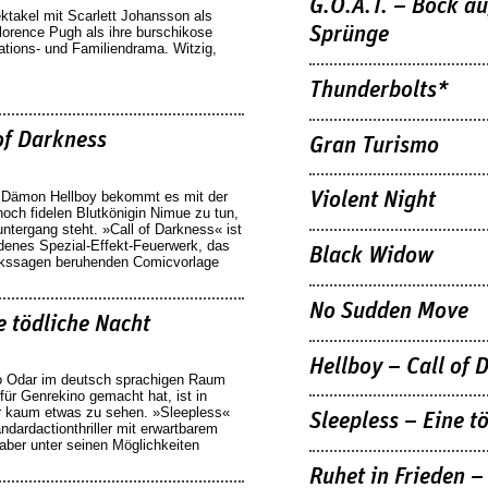
G.O.A.T. – Bock a
takel mit Scarlett Johansson als
Sprünge
lorence Pugh als ihre burschikose
tions- und Familiendrama. Witzig,
Thunderbolts*
of Darkness
Gran Turismo
e Dämon Hellboy bekommt es mit der
Violent Night
noch fidelen Blutkönigin Nimue zu tun,
ntergang steht. »Call of Darkness« ist
adenes Spezial-Effekt-Feuerwerk, das
Black Widow
lkssagen beruhenden Comicvorlage
No Sudden Move
e tödliche Nacht
Hellboy – Call of 
 Odar im deutsch sprachigen Raum
für Genrekino gemacht hat, ist in
r kaum etwas zu sehen. »Sleepless«
Sleepless – Eine t
tandardactionthriller mit erwartbarem
aber unter seinen Möglichkeiten
Ruhet in Frieden –