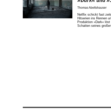
»Dark« und »
Thomas Abeltshauser
Netflix schickt fast zei
Hitserien ins Rennen u
Produktion »Dark« löst
Schatten seines große