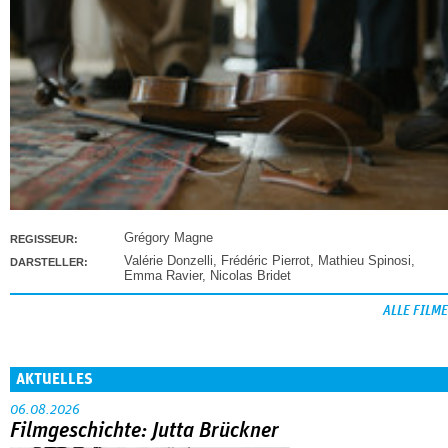
Grégory Magne
REGISSEUR:
Valérie Donzelli
,
Frédéric Pierrot
,
Mathieu Spinosi
,
DARSTELLER:
Emma Ravier
,
Nicolas Bridet
ALLE FILME
AKTUELLES
06.08.2026
Filmgeschichte: Jutta Brückner