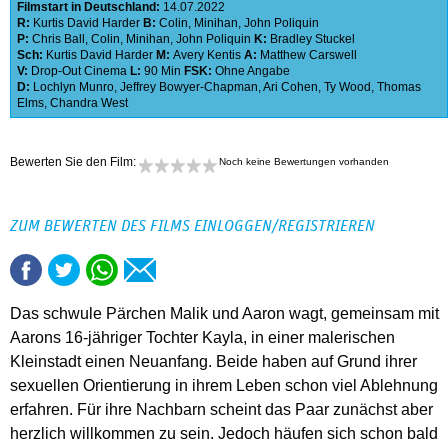
Filmstart in Deutschland:
14.07.2022
R:
Kurtis David Harder
B:
Colin
,
Minihan
,
John Poliquin
P:
Chris Ball
,
Colin
,
Minihan
,
John Poliquin
K:
Bradley Stuckel
Sch:
Kurtis David Harder
M:
Avery Kentis
A:
Matthew Carswell
V:
Drop-Out Cinema
L:
90 Min
FSK:
Ohne Angabe
D:
Lochlyn Munro
,
Jeffrey Bowyer-Chapman
,
Ari Cohen
,
Ty Wood
,
Thomas
Elms
,
Chandra West
Bewerten Sie den Film:
Noch keine Bewertungen vorhanden
ZUM BEWERTEN DES FILMS EINLOGGEN/REGISTRIEREN
Das schwule Pärchen Malik und Aaron wagt, gemeinsam mit
Aarons 16-jähriger Tochter Kayla, in einer malerischen
Kleinstadt einen Neuanfang. Beide haben auf Grund ihrer
sexuellen Orientierung in ihrem Leben schon viel Ablehnung
erfahren. Für ihre Nachbarn scheint das Paar zunächst aber
herzlich willkommen zu sein. Jedoch häufen sich schon bald