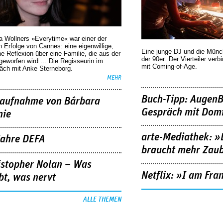
a Wollners »Everytime« war einer der
 Erfolge von Cannes: eine eigenwillige,
Eine junge DJ und die Mün
he Reflexion über eine ­Familie, die aus der
der 90er: Der Vierteiler verb
geworfen wird … Die Regisseurin im
mit Coming-of-Age.
äch mit Anke Sterneborg.
MEHR
Buch-Tipp: AugenB
aufnahme von Bárbara
Gespräch mit Domi
nie
arte-Mediathek: »
Jahre DEFA
braucht mehr Zau
istopher Nolan – Was
Netflix: »I am Fra
bt, was nervt
ALLE THEMEN