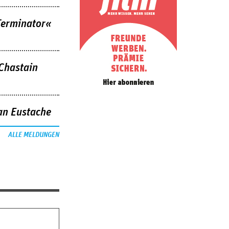
Terminator«
 Chastain
an Eustache
ALLE MELDUNGEN