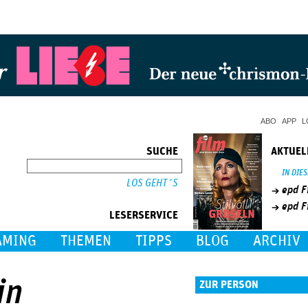
Jump to Navigation
ABO
APP
L
SUCHE
AKTUEL
SUCHE
IN DIE
epd F
epd F
LESERSERVICE
AMING
THEMEN
TIPPS
BLOG
ARCHIV
in
ZUR PERSON