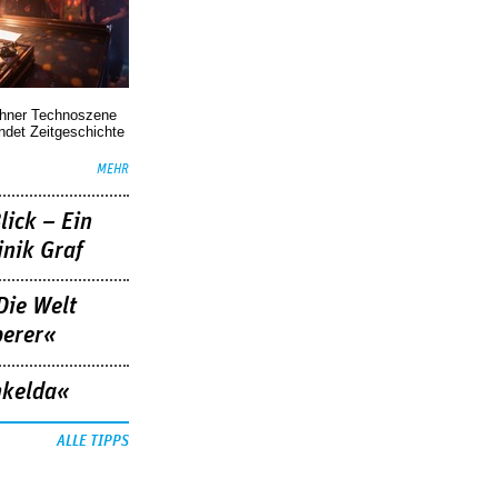
chner Technoszene
indet Zeitgeschichte
MEHR
lick – Ein
nik Graf
Die Welt
berer«
nkelda«
ALLE TIPPS