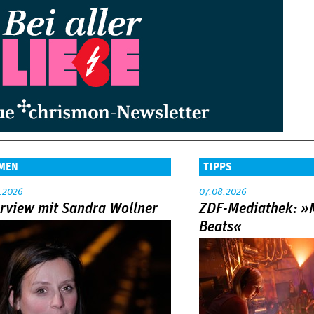
MEN
TIPPS
.2026
07.08.2026
erview mit Sandra Wollner
ZDF-Mediathek: 
Beats«