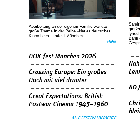
Sandr
Abarbeitung an der eigenen Familie war das
großen
große Thema in der Reihe »Neues deutsches
lyrisc
Kino« beim Filmfest München.
Bahn 
MEHR
Gespr
DOK.fest München 2026
Nah
Len
Crossing Europe: Ein großes
Dach mit viel drunter
80 
Great Expectations: British
Chr
Postwar Cinema 1945–1960
blei
ALLE FESTIVALBERICHTE