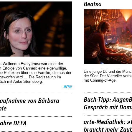
Beats«
a Wollners »Everytime« war einer der
 Erfolge von Cannes: eine eigenwillige,
Eine junge DJ und die Mün
he Reflexion über eine ­Familie, die aus der
der 90er: Der Vierteiler verb
geworfen wird … Die Regisseurin im
mit Coming-of-Age.
äch mit Anke Sterneborg.
MEHR
Buch-Tipp: AugenB
aufnahme von Bárbara
Gespräch mit Domi
nie
arte-Mediathek: »
Jahre DEFA
braucht mehr Zau