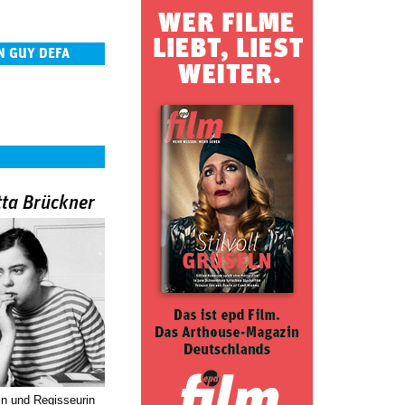
N GUY DEFA
tta Brückner
in und Regisseurin