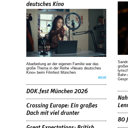
deutsches Kino
Sandr
Abarbeitung an der eigenen Familie war das
großen
große Thema in der Reihe »Neues deutsches
lyrisc
Kino« beim Filmfest München.
Bahn 
MEHR
Gespr
DOK.fest München 2026
Nah
Len
Crossing Europe: Ein großes
Dach mit viel drunter
80 
Great Expectations: British