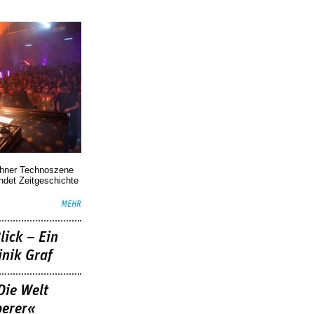
chner Technoszene
indet Zeitgeschichte
MEHR
lick – Ein
nik Graf
Die Welt
berer«