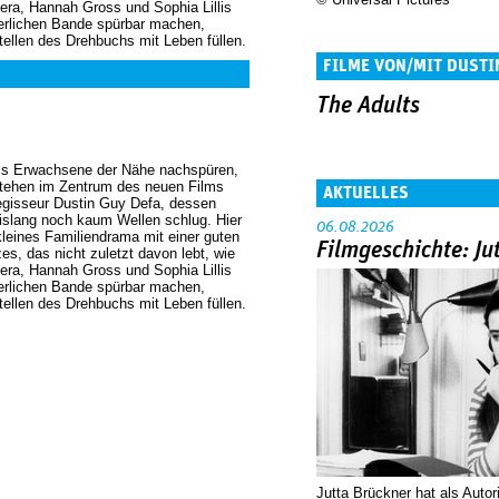
ra, Hannah Gross und Sophia Lillis
terlichen Bande spürbar machen,
tellen des Drehbuchs mit Leben füllen.
FILME VON/MIT DUSTI
The Adults
als Erwachsene der Nähe nachspüren,
 stehen im Zentrum des neuen Films
AKTUELLES
gisseur Dustin Guy Defa, dessen
bislang noch kaum Wellen schlug. Hier
06.08.2026
 kleines Familiendrama mit einer guten
Filmgeschichte: Ju
zes, das nicht zuletzt davon lebt, wie
ra, Hannah Gross und Sophia Lillis
terlichen Bande spürbar machen,
tellen des Drehbuchs mit Leben füllen.
Jutta Brückner hat als Autor