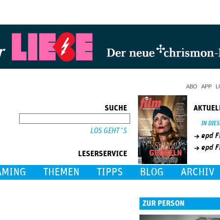
Jump to Navigation
ABO
APP
L
SUCHE
AKTUEL
SUCHE
IN DIE
epd F
epd F
LESERSERVICE
AMING
THEMEN
TIPPS
BLOG
ARCHIV
ZUR PERSON