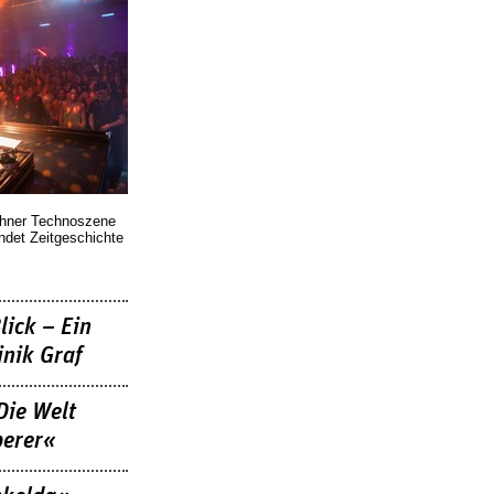
chner Technoszene
indet Zeitgeschichte
lick – Ein
nik Graf
Die Welt
berer«