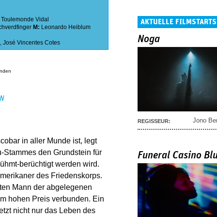
 Toulemonde Vidal
AKTUELLE FILMSTARTS
chverdfinger
M:
Leonardo Heiblum
Noga
,
José Vincentes Cotes
anden
EN
Jono Be
REGISSEUR:
ar in aller Munde ist, legt
u-Stammes den Grundstein für
Funeral Casino Bl
ühmt-berüchtigt werden wird.
merikaner des Friedenskorps.
hsten Mann der abgelegenen
em hohen Preis verbunden. Ein
etzt nicht nur das Leben des