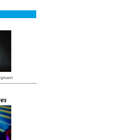
rgmann
ues