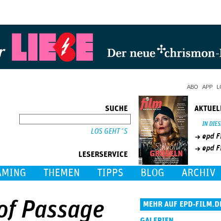
Jump to Navigation
ABO
APP
L
SUCHE
AKTUEL
SUCHE
IN DIE
epd F
epd F
LESERSERVICE
AMING
THEMEN
TIPPS
BLOG
ARCHIV
 of Passage
MEHR AUF EPD-FILM.D
GALERIEN