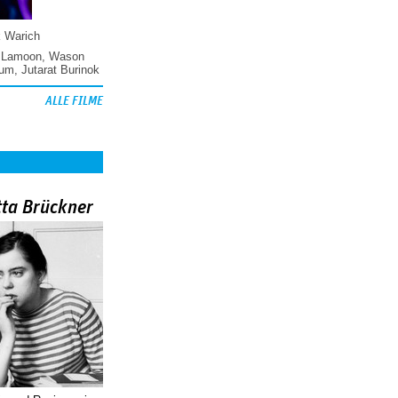
k Warich
 Lamoon
,
Wason
hum
,
Jutarat Burinok
ALLE FILME
tta Brückner