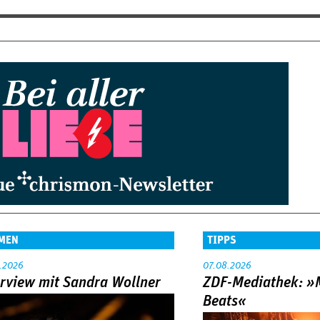
MEN
TIPPS
.2026
07.08.2026
erview mit Sandra Wollner
ZDF-Mediathek: 
Beats«