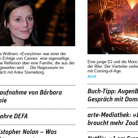
a Wollners »Everytime« war einer der
 Erfolge von Cannes: eine eigenwillige,
Eine junge DJ und die Mün
he Reflexion über eine ­Familie, die aus der
der 90er: Der Vierteiler verb
geworfen wird … Die Regisseurin im
mit Coming-of-Age.
äch mit Anke Sterneborg.
MEHR
Buch-Tipp: AugenB
aufnahme von Bárbara
Gespräch mit Domi
nie
arte-Mediathek: »
Jahre DEFA
braucht mehr Zau
istopher Nolan – Was