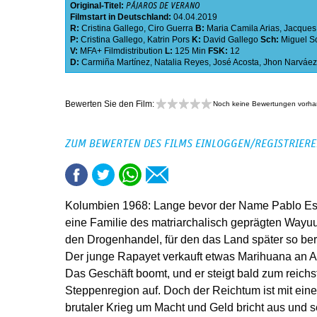
Original-Titel:
PÁJAROS DE VERANO
Filmstart in Deutschland:
04.04.2019
R:
Cristina Gallego
,
Ciro Guerra
B:
Maria Camila Arias
,
Jacques
P:
Cristina Gallego
,
Katrin Pors
K:
David Gallego
Sch:
Miguel S
V:
MFA+ Filmdistribution
L:
125 Min
FSK:
12
D:
Carmiña Martínez
,
Natalia Reyes
,
José Acosta
,
Jhon Narváez
Bewerten Sie den Film:
Noch keine Bewertungen vorh
ZUM BEWERTEN DES FILMS EINLOGGEN/REGISTRIER
Kolumbien 1968: Lange bevor der Name Pablo Escob
eine Familie des matriarchalisch geprägten Wayu
den Drogenhandel, für den das Land später so ber
Der junge Rapayet verkauft etwas Marihuana an A
Das Geschäft boomt, und er steigt bald zum reic
Steppenregion auf. Doch der Reichtum ist mit ein
brutaler Krieg um Macht und Geld bricht aus und s