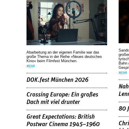
Sandr
Abarbeitung an der eigenen Familie war das
großen
große Thema in der Reihe »Neues deutsches
lyrisc
Kino« beim Filmfest München.
Bahn 
MEHR
Gespr
MEHR
DOK.fest München 2026
Nah
Len
Crossing Europe: Ein großes
Dach mit viel drunter
80 
Great Expectations: British
Chr
Postwar Cinema 1945–1960