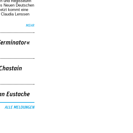
in und Regisseurin
des Neuen Deutschen
Jetzt kommt eine
. Claudia Lenssen
MEHR
Terminator«
 Chastain
an Eustache
ALLE MELDUNGEN