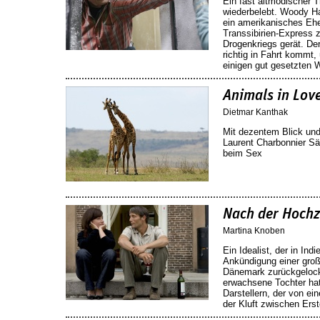
Ein fast altmodischer T
wiederbelebt. Woody Ha
ein amerikanisches Ehe
Transsibirien-Express 
Drogenkriegs gerät. Der
richtig in Fahrt kommt
einigen gut gesetzten
Animals in Love
Dietmar Kanthak
Mit dezentem Blick und
Laurent Charbonnier Sä
beim Sex
Nach der Hochz
Martina Knoben
Ein Idealist, der in Ind
Ankündigung einer gro
Dänemark zurückgelockt
erwachsene Tochter hat
Darstellern, der von e
der Kluft zwischen Erst