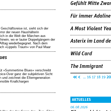
e
Se
Gefühlt Mitte Zwa
it
e
Für immer Adaline
A Most Violent Yea
 Geschäftsreise ist, sieht sich der
error der neuen Haushälterin
sich in die Welt der Märchen aus
hinein, wo er lauter Doppelgängern der
Asterix im Land de
lltag wiederbegegnet. Nach dem
uch »Lippels Traum« von Paul Maar
Wild Card
ues
The Immigrant
üt »Summertime Blues« verschreibt
oice-Over ganz der subjektiven Sicht
Seiten
«
‹
…
16
17
18
19
20
n und zeichnet die Elterngeneration
ensible Knallchargen
er
vo
st
rh
e
er
AKTUELLES
Se
ig
it
e
06.08.2026