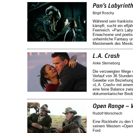
Pan's Labyrint
Birgit Roschy
Während sein frankisti
kämpft, sucht ein elfjä
Feenreich. »Pan's Labyr
Erwachsene und poetis
unheimliche Fantasy un
Meisterwerk des Mexika
L.A. Crash
Anke Sterneborg
Die verzweigten Wege 
Verlauf von 36 Stunde
Gewebe von Beziehunge
»L.A. Crash« mit eine
eine feine Balance zwis
dokumentarischer Beo
Open Range – 
Rudolf Worschech
Eine Rückkehr zu den W
seinem Western »Open
Ford