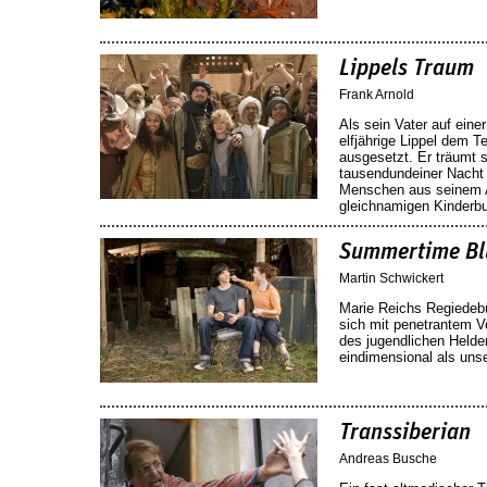
Lippels Traum
Frank Arnold
Als sein Vater auf einer
elfjährige Lippel dem T
ausgesetzt. Er träumt 
tausendundeiner Nacht 
Menschen aus seinem A
gleichnamigen Kinderb
Summertime Bl
Martin Schwickert
Marie Reichs Regiedeb
sich mit penetrantem V
des jugendlichen Helde
eindimensional als uns
Transsiberian
Andreas Busche