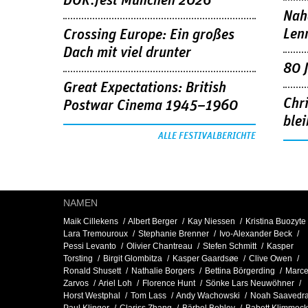
DOK.fest München 2026
Nah
Len
Crossing Europe: Ein großes
Dach mit viel drunter
80 
Great Expectations: British
Chr
Postwar Cinema 1945–1960
blei
ALLE FESTIVALBERICHTE
NAMEN
Maik Cillekens
Albert Berger
Kay Niessen
Kristina Buozyte
Lara Tremouroux
Stephanie Brenner
Ivo-Alexander Beck
Pessi Levanto
Olivier Chantreau
Stefen Schmitt
Kasper
Torsting
Birgit Glombitza
Kasper Gaardsøe
Clive Owen
Ronald Shusett
Nathalie Borgers
Bettina Börgerding
Marce
Zarvos
Ariel Loh
Florence Hunt
Sönke Lars Neuwöhner
Horst Westphal
Tom Lass
Andy Wachowski
Noah Saavedr
Paul Klinger
Clariss Zhang
Bärbel Bohley
Babett Klimmeck