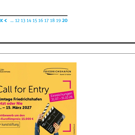
«
‹
…
12
13
14
15
16
17
18
19
20
er
vo
st
rh
e
er
Se
ig
it
e
e
Se
it
e