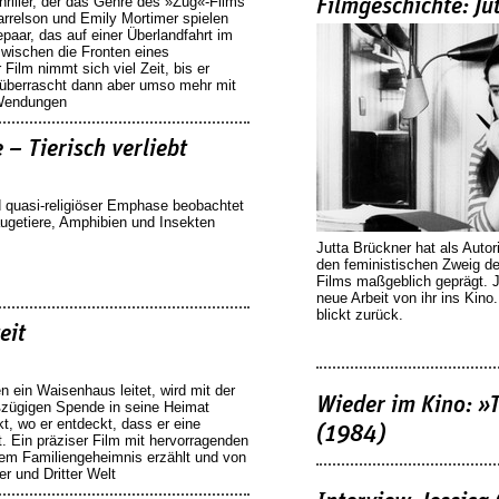
hriller, der das Genre des »Zug«-Films
Filmgeschichte: Ju
e
Se
rrelson und Emily Mortimer spielen
it
paar, das auf einer Überlandfahrt im
zwischen die Fronten eines
e
 Film nimmt sich viel Zeit, bis er
, überrascht dann aber umso mehr mit
 Wendungen
 – Tierisch verliebt
 quasi-religiöser Emphase beobachtet
ugetiere, Amphibien und Insekten
Jutta Brückner hat als Autor
den feministischen Zweig 
Films maßgeblich geprägt. 
neue Arbeit von ihr ins Kino
blickt zurück.
eit
ien ein Waisenhaus leitet, wird mit der
Wieder im Kino: »
ßzügigen Spende in seine Heimat
, wo er entdeckt, dass er eine
(1984)
. Ein präziser Film mit hervorragenden
inem Familiengeheimnis erzählt und von
er und Dritter Welt