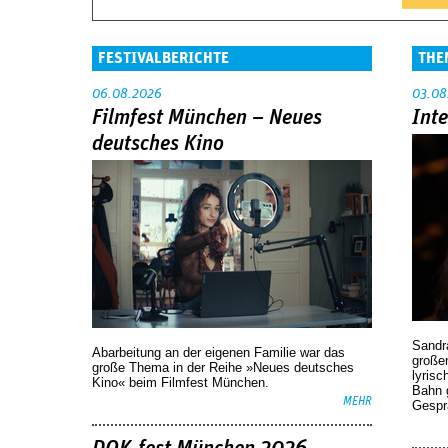
FESTIVALBERICHTE
THE
06.08.2026
03.08
Filmfest München – Neues
Int
deutsches Kino
Sandr
Abarbeitung an der eigenen Familie war das
großen
große Thema in der Reihe »Neues deutsches
lyrisc
Kino« beim Filmfest München.
Bahn 
MEHR
Gespr