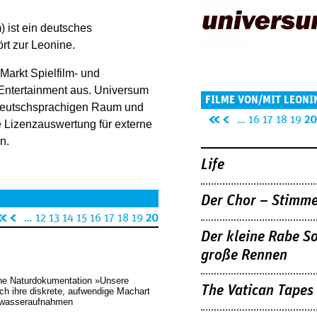
 ist ein deutsches
t zur Leonine.
Markt Spielfilm- und
Entertainment aus. Universum
FILME VON/MIT LEONI
 deutschsprachigen Raum und
Seiten
DISTRIBUTION
«
‹
…
16
17
18
19
20
e Lizenzauswertung für externe
er
vo
n.
st
rh
Life
e
er
Se
ig
Der Chor – Stimme
it
e
«
‹
…
12
13
14
15
16
17
18
19
20
e
Se
er
vo
Der kleine Rabe S
it
st
rh
große Rennen
e
e
er
ene Naturdokumentation »Unsere
Se
ig
The Vatican Tapes
h ihre diskrete, aufwendige Machart
it
e
rwasseraufnahmen