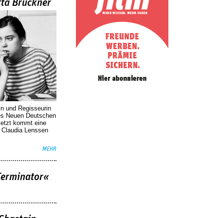
tta Brückner
e
it
›
e
»
in und Regisseurin
des Neuen Deutschen
Jetzt kommt eine
. Claudia Lenssen
MEHR
Terminator«