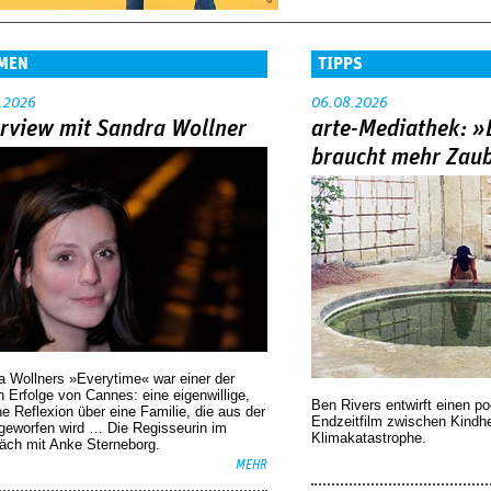
MEN
TIPPS
.2026
06.08.2026
erview mit Sandra Wollner
arte-Mediathek: »
braucht mehr Zau
a Wollners »Everytime« war einer der
 Erfolge von Cannes: eine eigenwillige,
Ben Rivers entwirft einen p
he Reflexion über eine ­Familie, die aus der
Endzeitfilm zwischen Kindh
geworfen wird … Die Regisseurin im
Klimakatastrophe.
äch mit Anke Sterneborg.
MEHR