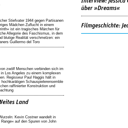
Interview: Jessica
h
über »Dreams«
scher Stiefvater 1944 gegen Partisanen
Filmgeschichte: Je
hriges Mädchen Zuflucht in einem
inth« ist ein tragisches Märchen für
che Allegorie des Faschismus, in dem
d blutige Realität verschmelzen: ein
ners Guillermo del Toro
von zwölf Menschen verbinden sich im
n in Los Angeles zu einem komplexen
n. Regisseur Paul Haggis hält in
m hochkarätigen Schauspielerensemble
chen raffinierter Konstruktion und
bachtung
Weites Land
urzeln: Kevin Costner wandelt in
 Range« auf den Spuren von John