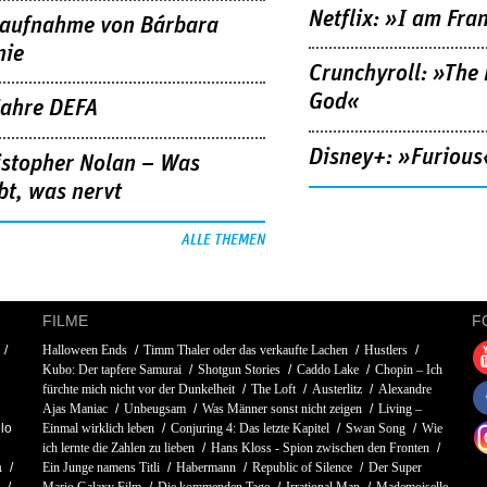
Netflix: »I am Fra
aufnahme von Bárbara
nie
Crunchyroll: »The 
God«
Jahre DEFA
Disney+: »Furious
istopher Nolan – Was
bt, was nervt
ALLE THEMEN
FILME
F
Halloween Ends
Timm Thaler oder das verkaufte Lachen
Hustlers
Kubo: Der tapfere Samurai
Shotgun Stories
Caddo Lake
Chopin – Ich
fürchte mich nicht vor der Dunkelheit
The Loft
Austerlitz
Alexandre
Ajas Maniac
Unbeugsam
Was Männer sonst nicht zeigen
Living –
lo
Einmal wirklich leben
Conjuring 4: Das letzte Kapitel
Swan Song
Wie
ich lernte die Zahlen zu lieben
Hans Kloss - Spion zwischen den Fronten
a
Ein Junge namens Titli
Habermann
Republic of Silence
Der Super
Mario Galaxy Film
Die kommenden Tage
Irrational Man
Mademoiselle