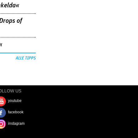
nkelda«
Drops of
«
ALLE TIPPS
OLLOW US
youtube
facebook
instagram