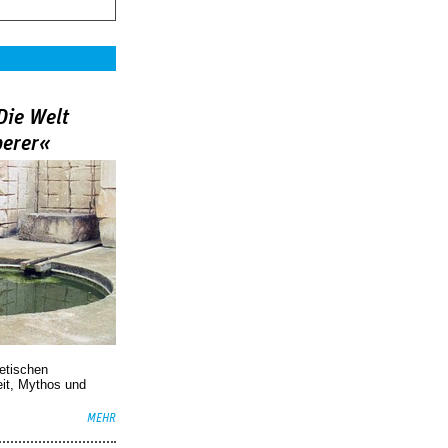
Die Welt
berer«
oetischen
eit, Mythos und
MEHR