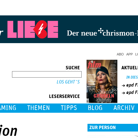
Jump to Navigation
ABO
APP
L
SUCHE
AKTUEL
SUCHE
IN DIE
epd F
epd F
LESERSERVICE
AMING
THEMEN
TIPPS
BLOG
ARCHIV
ion
ZUR PERSON