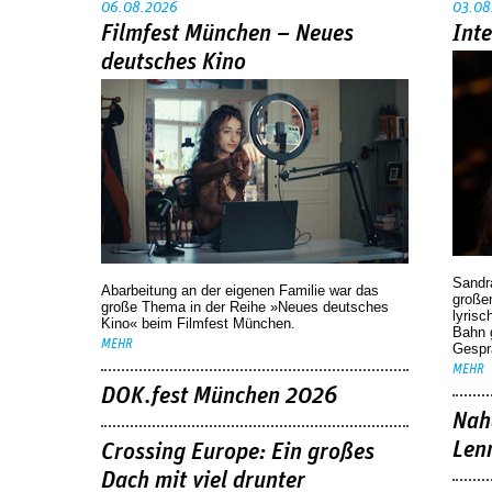
06.08.2026
03.08
Filmfest München – Neues
Int
deutsches Kino
Sandr
Abarbeitung an der eigenen Familie war das
großen
große Thema in der Reihe »Neues deutsches
lyrisc
Kino« beim Filmfest München.
Bahn 
MEHR
Gespr
MEHR
DOK.fest München 2026
Nah
Len
Crossing Europe: Ein großes
Dach mit viel drunter