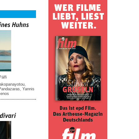
ines Huhns
álfi
iakopanayotou
,
 Pandazaras
,
Yannis
menos
divari