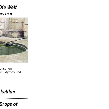
Die Welt
berer«
oetischen
eit, Mythos und
nkelda«
Drops of