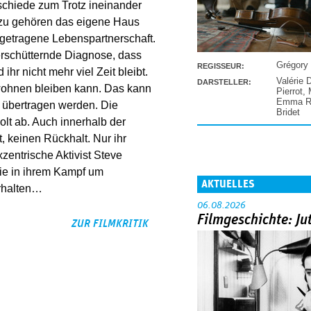
rschiede zum Trotz ineinander
zu gehören das eigene Haus
ngetragene Lebenspartnerschaft.
 erschütternde Diagnose, dass
Grégory
REGISSEUR:
hr nicht mehr viel Zeit bleibt.
Valérie 
DARSTELLER:
s wohnen bleiben kann. Das kann
Pierrot
,
Emma Ra
 übertragen werden. Die
Bridet
lt ab. Auch innerhalb der
t, keinen Rückhalt. Nur ihr
entrische Aktivist Steve
cie in ihrem Kampf um
AKTUELLES
erhalten…
06.08.2026
Filmgeschichte: Ju
ZUR FILMKRITIK