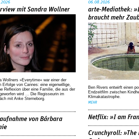
.2026
06.08.2026
erview mit Sandra Wollner
arte-Mediathek: »
braucht mehr Zau
a Wollners »Everytime« war einer der
 Erfolge von Cannes: eine eigenwillige,
Ben Rivers entwirft einen p
he Reflexion über eine ­Familie, die aus der
Endzeitfilm zwischen Kindh
geworfen wird … Die Regisseurin im
Klimakatastrophe.
äch mit Anke Sterneborg.
MEHR
Netflix: »I am Fra
aufnahme von Bárbara
nie
Crunchyroll: »The 