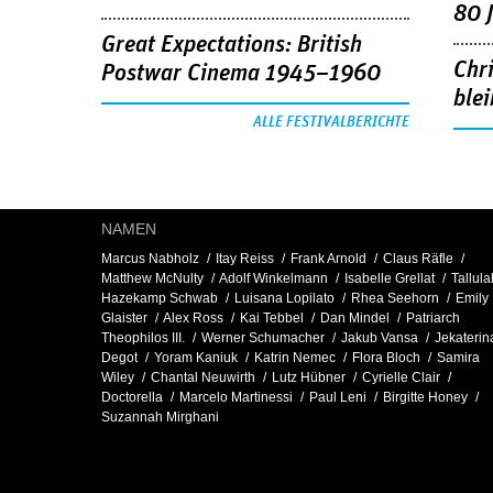
80 
Great Expectations: British
Chr
Postwar Cinema 1945–1960
blei
ALLE FESTIVALBERICHTE
NAMEN
Marcus Nabholz
Itay Reiss
Frank Arnold
Claus Räfle
Matthew McNulty
Adolf Winkelmann
Isabelle Grellat
Tallula
Hazekamp Schwab
Luisana Lopilato
Rhea Seehorn
Emily
Glaister
Alex Ross
Kai Tebbel
Dan Mindel
Patriarch
Theophilos III.
Werner Schumacher
Jakub Vansa
Jekaterin
Degot
Yoram Kaniuk
Katrin Nemec
Flora Bloch
Samira
Wiley
Chantal Neuwirth
Lutz Hübner
Cyrielle Clair
Doctorella
Marcelo Martinessi
Paul Leni
Birgitte Honey
Suzannah Mirghani