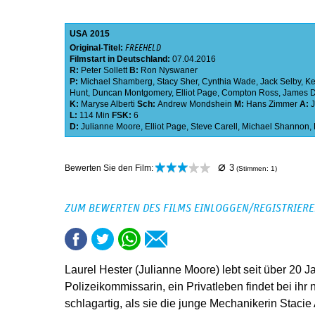
USA
2015
Original-Titel:
FREEHELD
Filmstart in Deutschland:
07.04.2016
R:
Peter Sollett
B:
Ron Nyswaner
P:
Michael Shamberg
,
Stacy Sher
,
Cynthia Wade
,
Jack Selby
,
Ke
Hunt
,
Duncan Montgomery
,
Elliot Page
,
Compton Ross
,
James D
K:
Maryse Alberti
Sch:
Andrew Mondshein
M:
Hans Zimmer
A:
L:
114 Min
FSK:
6
D:
Julianne Moore
,
Elliot Page
,
Steve Carell
,
Michael Shannon
,
⌀
3
Bewerten Sie den Film:
(Stimmen:
1
)
ZUM BEWERTEN DES FILMS EINLOGGEN/REGISTRIER
Laurel Hester (Julianne Moore) lebt seit über 20 Ja
Polizeikommissarin, ein Privatleben findet bei ihr n
schlagartig, als sie die junge Mechanikerin Staci