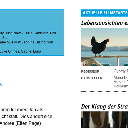
AKTUELLE FILMSTARTS
Lebensansichten e
lly Bush Novak
,
Julie Goldstein
,
Phil
. Stern
Jane Musky
V:
Leonine Distribution
Luke Grimes
,
Gabriel Luna
György P
REGISSEUR:
Maria D
DARSTELLER:
Argyris
EN
Kokias
Der Klang der Stra
hren für ihren Job als
icht statt. Dies ändert sich
e Andree (Ellen Page)