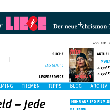
Jump to Navigation
ABO
APP
L
SUCHE
AKTUEL
SUCHE
IN DIE
epd F
epd F
LESERSERVICE
AMING
THEMEN
TIPPS
BLOG
ARCHIV
eld – Jede
MEHR AUF EPD-FILM.D
GALERIEN