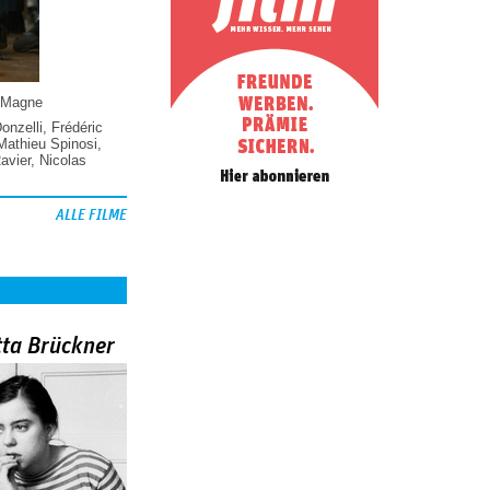
 Magne
Donzelli
,
Frédéric
Mathieu Spinosi
,
vier
,
Nicolas
ALLE FILME
tta Brückner