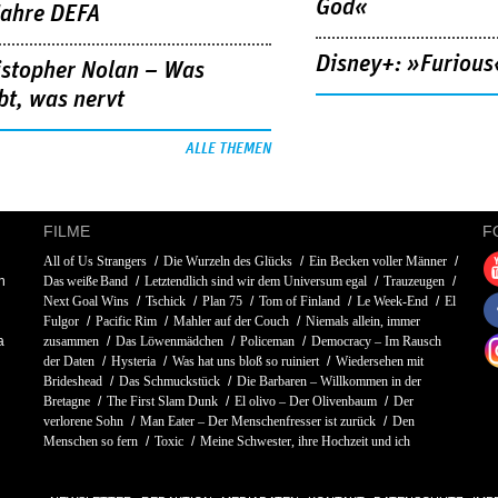
God«
Jahre DEFA
Disney+: »Furious
istopher Nolan – Was
bt, was nervt
ALLE THEMEN
FILME
F
All of Us Strangers
Die Wurzeln des Glücks
Ein Becken voller Männer
h
Das weiße Band
Letztendlich sind wir dem Universum egal
Trauzeugen
Next Goal Wins
Tschick
Plan 75
Tom of Finland
Le Week-End
El
Fulgor
Pacific Rim
Mahler auf der Couch
Niemals allein, immer
a
zusammen
Das Löwenmädchen
Policeman
Democracy – Im Rausch
der Daten
Hysteria
Was hat uns bloß so ruiniert
Wiedersehen mit
Brideshead
Das Schmuckstück
Die Barbaren – Willkommen in der
Bretagne
The First Slam Dunk
El olivo – Der Olivenbaum
Der
verlorene Sohn
Man Eater – Der Menschenfresser ist zurück
Den
Menschen so fern
Toxic
Meine Schwester, ihre Hochzeit und ich