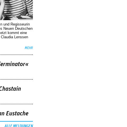
in und Regisseurin
des Neuen Deutschen
Jetzt kommt eine
. Claudia Lenssen
MEHR
Terminator«
 Chastain
an Eustache
ALLE MELDUNGEN